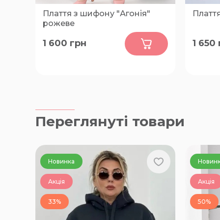
Плаття з шифону "Агонія"
Платт
рожеве
0
1 600
грн
1 650
46-48, 50-52, 54-56, 62-64, 66-68,
50-52, 
58-60
Переглянуті товари
Новинка
Новин
Акція
Акція
33%
50%