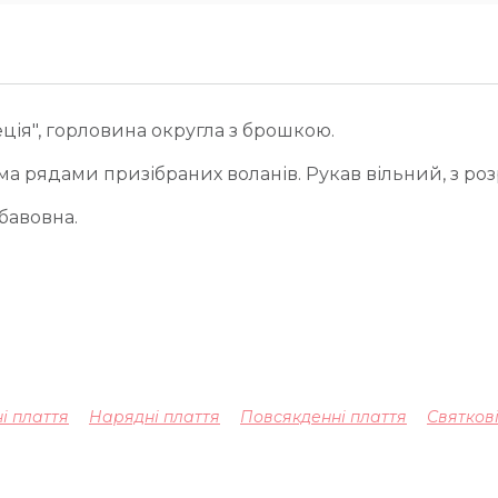
еція", горловина округла з брошкою.
ома рядами призібраних воланів. Рукав вільний, з роз
бавовна.
ні плаття
Нарядні плаття
Повсякденні плаття
Святкові