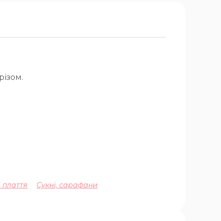
різом.
 плаття
Сукні, сарафани