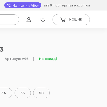
sale@modna-panyanka.com.ua
Написати у Viber
КОШИК
3
Артикул: V96
|
На складі
54
56
58