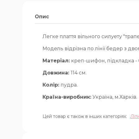
Опис
Легке плаття вільного силуету "трап
Модель відрізна по лінії бедер з дв
Матеріал:
креп-шифон, підкладка - 
Довжина:
114 см.
Колір:
пудра.
Країна-виробник:
Україна, м.Харків.
Цей товар є також в інших категоріях:
Літ