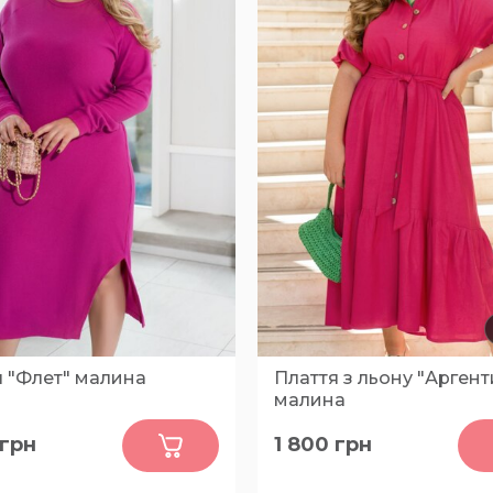
я "Флет" малина
Плаття з льону "Арген
малина
0
0
грн
1 800
грн
58-60, 62-64, 66-68, 50-52,
48-50, 52-54, 56-58, 60-62, 
68-70