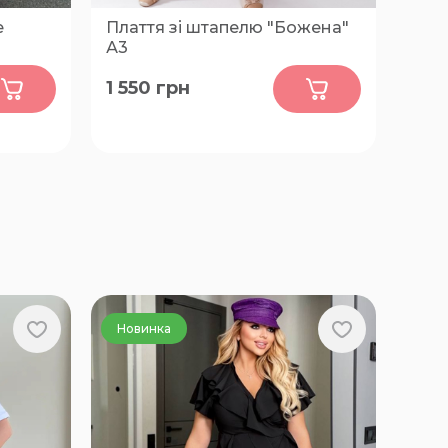
е
Плаття зі штапелю "Божена"
А3
0
1 550
грн
62-64, 74-76
Новинка