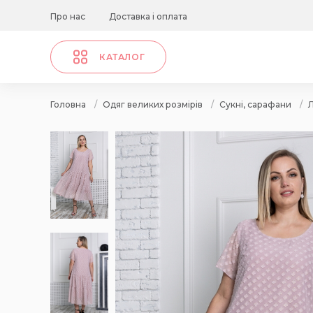
Про нас
Доставка і оплата
КАТАЛОГ
Головна
/
Одяг великих розмірів
/
Сукні, сарафани
/
Л