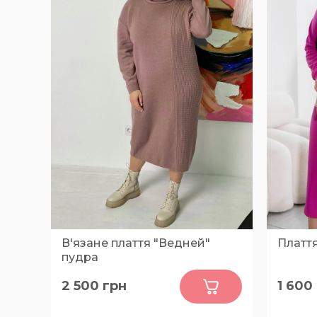
В'язане плаття "Ведней"
Платт
пудра
0
2 500
грн
1 600
4XL, 2XL, 3XL, 5XL, XL
46-48, 
54-56