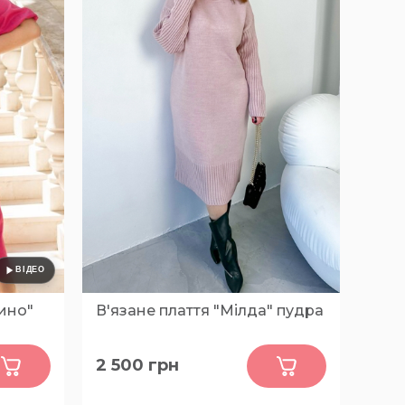
тино"
В'язане плаття "Мілда" пудра
0
2 500
грн
64-66,
L, XL, 2XL, 3XL, 4XL, 5XL