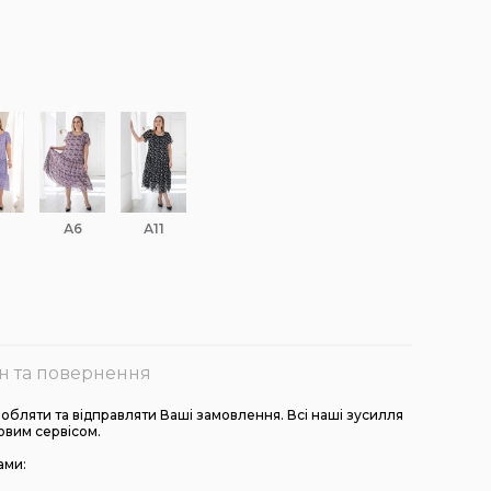
А6
А11
н та повернення
бляти та відправляти Ваші замовлення. Всі наші зусилля
овим сервісом.
ами: