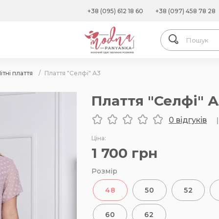
+38 (095) 612 18 60
+38 (097) 458 78 28
ітні плаття
/
Плаття "Селфі" А3
Плаття "Селфі" А
0 відгуків
|
Ціна:
1 700
грн
Розмір
48
50
52
60
62