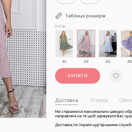
Таблиця розмірів
Колір:
А1
А3
А2
А5
КУПИТИ
Доставка
Оплата
Обмі
Ми стараємося максимально швидко обро
направлені на те щоб здивувати Вас чуд
Доставка по Україні кур’єрськими служб