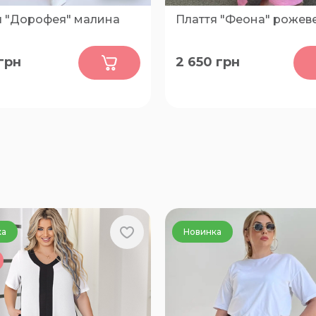
я "Дорофея" малина
Плаття "Феона" рожев
0
0
грн
2 650
грн
54-56, 58-60, 62-64
66-68, 70-72, 74-76
ка
Новинка