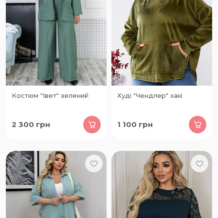
Костюм "Івет" зелений
Худі "Чендлер" хакі
2 300
грн
1 100
грн