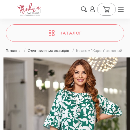
КАТАЛОГ
Головна
/
Одяг великих розмірів
/
Костюм "Карен" зелений