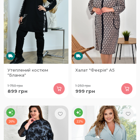
Утеплений костюм
Халат "Феєрія" А5
"Бланка"
1 750
грн
1 250
грн
899
грн
999
грн
26%
22%