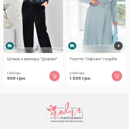
Штани з велюру "Доріан"
Плаття "Офісен" голубе
1 350
грн
2 050
грн
999
грн
1 599
грн