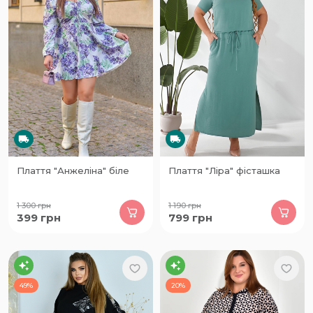
Плаття "Анжеліна" біле
Плаття "Ліра" фісташка
1 300
грн
1 190
грн
399
грн
799
грн
49%
20%