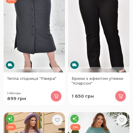
22%
Тепла спідниця "Рівера"
Брюки з ефектом утяжки
"Кларсон"
1 150
грн
1 650
грн
899
грн
69%
33%