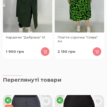
Кардиган "Дебріана" А1
Плаття-сорочка "Слава"
А4
1 900
грн
2 150
грн
Переглянуті товари