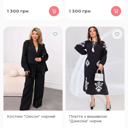
1 300
грн
1 300
грн
Костюм "Сімсон" чорний
Плаття з вишивкою
"Джесіка" чорне