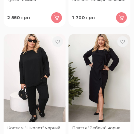
2 550
грн
1 700
грн
Костюм "Ніколет" чорний
Плаття "Ребека" чорне