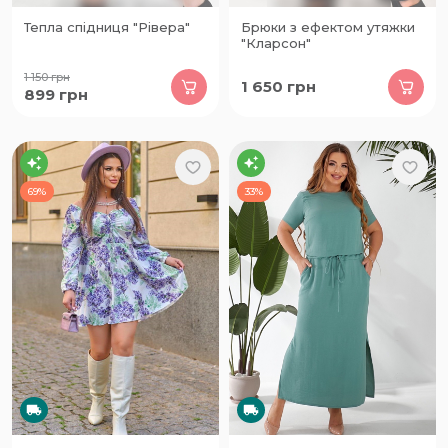
Тепла спідниця "Рівера"
Брюки з ефектом утяжки
"Кларсон"
1 150
грн
1 650
грн
899
грн
69%
33%