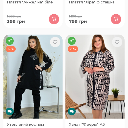
Плаття "Анжеліна" біле
Плаття "Ліра" фісташка
1 300
грн
1 190
грн
399
грн
799
грн
49%
20%
Утеплений костюм
Халат "Феєрія" А5