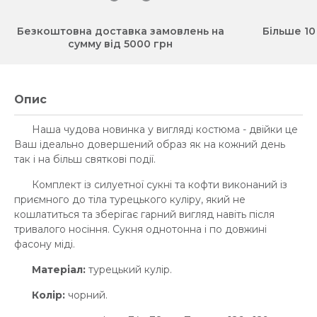
Безкоштовна доставка замовлень на
Більше 10
сумму від 5000 грн
Опис
Наша чудова новинка у вигляді костюма - двійки це
Ваш ідеально довершений образ як на кожний день
так і на більш святкові події.
Комплект із силуетної сукні та кофти виконаний із
приємного до тіла турецького куліру, який не
кошлатиться та зберігає гарний вигляд навіть після
тривалого носіння. Сукня однотонна і по довжині
фасону міді.
Матеріал:
турецький кулір.
Колір:
чорний.