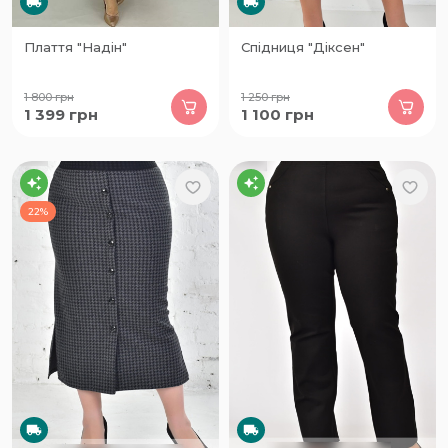
Плаття "Надін"
Спідниця "Діксен"
1 800
грн
1 250
грн
1 399
грн
1 100
грн
22%