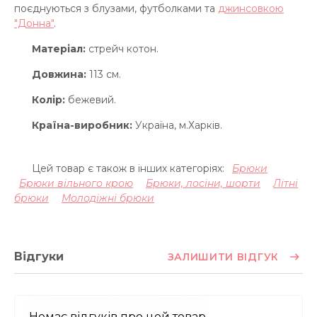
поєднуються з блузами, футболками та
джинсовкою
"Донна"
.
Матеріал:
стрейч котон.
Довжина:
113 см.
Колір:
бежевий.
Країна-виробник:
Україна, м.Харків.
Цей товар є також в інших категоріях:
Брюки
Брюки вільного крою
Брюки, лосіни, шорти
Літні
брюки
Молодіжні брюки
Відгуки
ЗАЛИШИТИ ВІДГУК
Немає відгуків про цей товар.