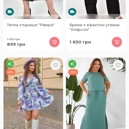
Тепла спідниця "Рівера"
Брюки з ефектом утяжки
"Кларсон"
1 150
грн
1 650
грн
899
грн
69%
33%