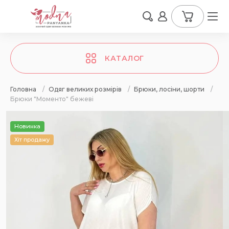
КАТАЛОГ
Головна
/
Одяг великих розмірів
/
Брюки, лосіни, шорти
/
Брюки "Моменто" бежеві
Новинка
Хіт продажу