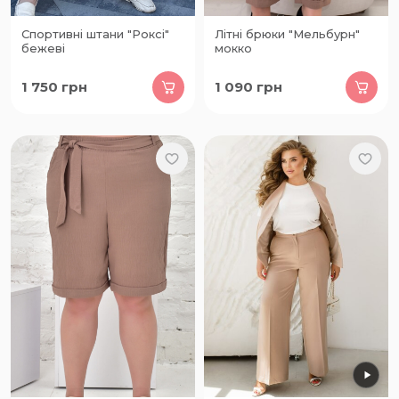
Спортивні штани "Роксі"
Літні брюки "Мельбурн"
бежеві
мокко
1 750
грн
1 090
грн