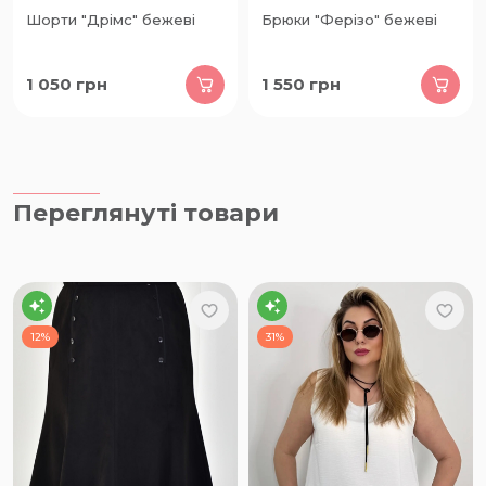
Шорти "Дрімс" бежеві
Брюки "Ферізо" бежеві
1 050
грн
1 550
грн
Переглянуті товари
12%
31%