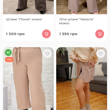
Штани "Піонія" мокко
Літні штани "Мальта"
мокко
1 300
грн
1 350
грн
41%