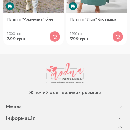
Плаття "Анжеліна" біле
Плаття "Ліра" фісташка
1 300
грн
1 190
грн
399
грн
799
грн
Жіночий одяг великих розмірів
Меню
Інформація