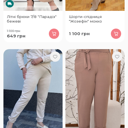
Літні брюки 7/8 "Парадіз"
Шорти-спідниця
бежеві
"Жозефін" мокко
1 100
грн
1 100
грн
649
грн