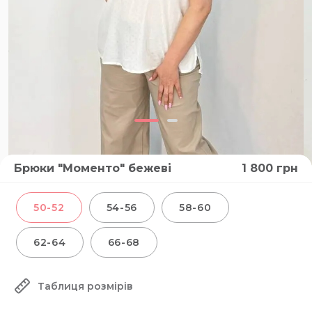
Брюки "Моменто" бежеві
1 800
грн
50-52
54-56
58-60
62-64
66-68
Таблиця розмірів