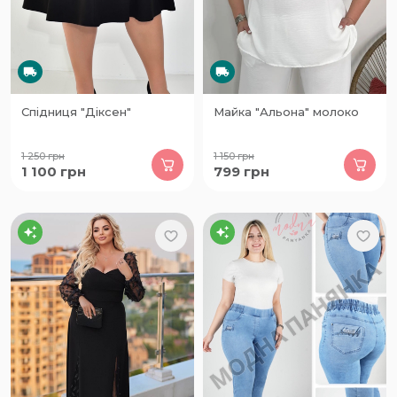
Спідниця "Діксен"
Майка "Альона" молоко
1 250
грн
1 150
грн
1 100
грн
799
грн