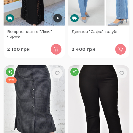
Вечірнє плаття "Лілія"
Джинси "Сафіє" голубі
чорне
2 100
грн
2 400
грн
22%