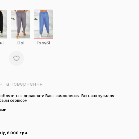
ні
сірі
голубі
н та повернення
бляти та відправляти Ваші замовлення. Всі наші зусилля
овим сервісом.
ами:
ід 6 000
грн
.