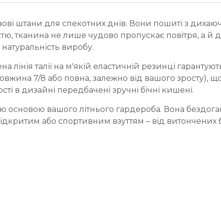
зові штани для спекотних днів. Вони пошиті з дихаюч
стю, тканина не лише чудово пропускає повітря, а й 
натуральність виробу.
а лінія талії на м'якій еластичній резинці гарантуют
овжина 7/8 або повна, залежно від вашого зросту), 
ті в дизайні передбачені зручні бічні кишені.
ою основою вашого літнього гардероба. Вона бездог
дкритим або спортивним взуттям – від витончених б