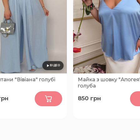
штани "Вівіана" голубі
Майка з шовку "Апогея
голуба
0
0
грн
850
грн
54-58, 60-64
56-58, 48-50, 52-54, 60-62