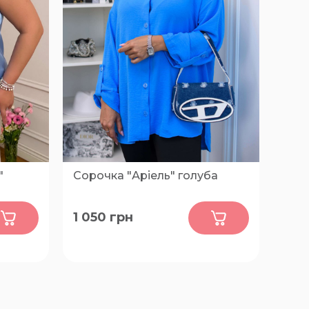
"
Сорочка "Аріель" голуба
0
1 050
грн
50-52, 54-56, 58-60, 62-64