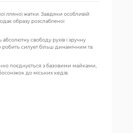
ої лляної жатки. Завдяки особливій
додає образу розслабленої
ь абсолютну свободу рухів і зручну
що робить силует більш динамічним та
анно поєднується з базовими майками,
осоніжок до міських кедів.