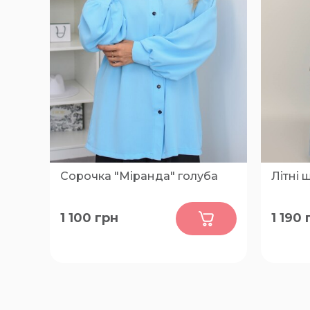
Сорочка "Міранда" голуба
Літні 
0
1 100
грн
1 190
48-50, 52-54, 56-58, 60-62
48-52, 