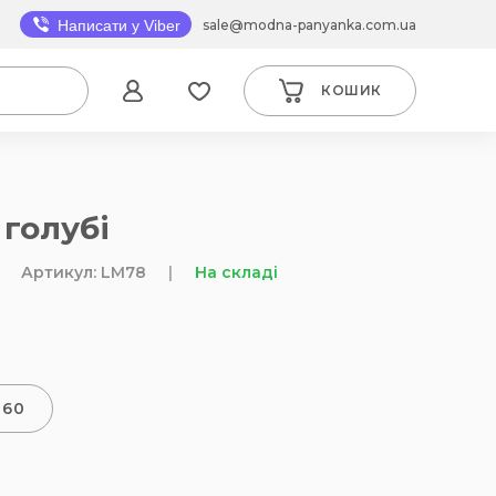
sale@modna-panyanka.com.ua
Написати у Viber
КОШИК
 голубі
Артикул: LM78
|
На складі
-60