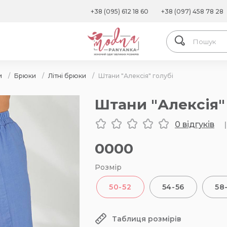
+38 (095) 612 18 60
+38 (097) 458 78 28
и
/
Брюки
/
Літні брюки
/
Штани "Алексія" голубі
Штани "Алексія"
0 відгуків
|
0000
Розмір
50-52
54-56
58
Таблиця розмірів