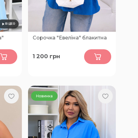
а"
Сорочка "Евеліна" блакитна
0
1 200
грн
48-50, 52-54, 56-58, 60-62
Новинка