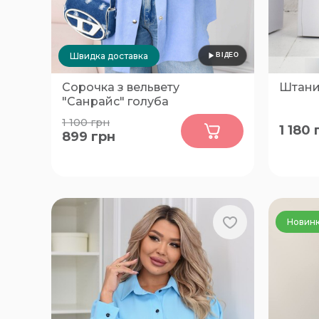
Швидка доставка
Сорочка з вельвету
Штани 
"Санрайс" голуба
0
1 100
грн
1 180
899
грн
54-56
50, 52, 
70, 72, 
Новин