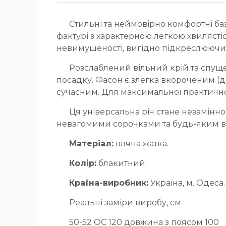
Стильні та неймовірно комфортні ба
фактурі з характерною легкою хвилясті
невимушеності, вигідно підкреслюючи 
Розслаблений вільний крій та спущен
посадку. Фасон є злегка вкороченим (д
сучасним. Для максимальної практичнос
Ця універсальна річ стане незамінн
невагомими сорочками та будь-яким ві
Матеріал:
лляна жатка.
Колір:
блакитний.
Країна-виробник:
Україна, м. Одеса.
Реальні заміри виробу, см
50-52 ОС 120 довжина з поясом 100