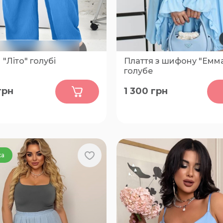
"Літо" голубі
Плаття з шифону "Емм
голубе
0
0
грн
1 300
грн
54, 56, 58, 60, 62, 64, 66, 68,
48-50, 52-54, 56-58
74, 76, 78, 80
ка