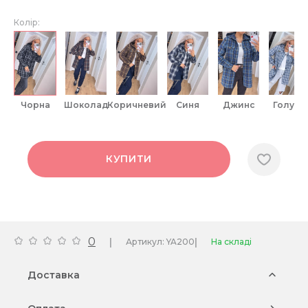
Колір:
чорна
шоколад
коричневий
синя
джинс
голуба
КУПИТИ
0
|
|
Артикул: YA200
На складі
Доставка