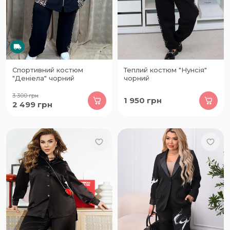
Спортивний костюм
Теплий костюм "Нунсія"
"Деніела" чорний
чорний
3 300
грн
1 950
грн
2 499
грн