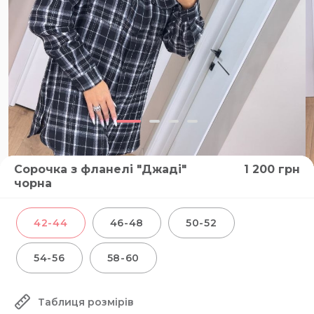
Сорочка з фланелі "Джаді"
1 200
грн
чорна
42-44
46-48
50-52
54-56
58-60
Таблиця розмірів