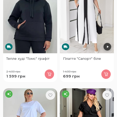
Тепле худі "Томс" графіт
Плаття "Сапорт" біле
2 400
грн
1 400
грн
1 599
грн
699
грн