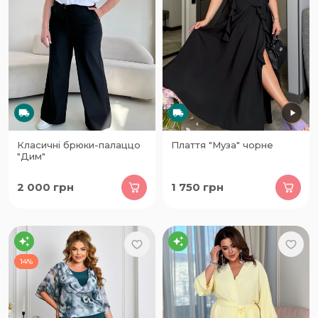
Класичні брюки-палаццо
Плаття "Муза" чорне
"Дим"
2 000
грн
1 750
грн
14%