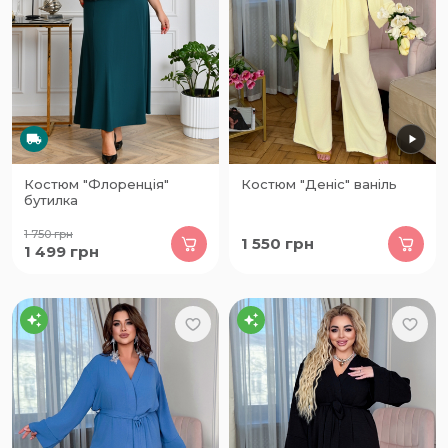
Костюм "Флоренція"
Костюм "Деніс" ваніль
бутилка
1 750
грн
1 550
грн
1 499
грн