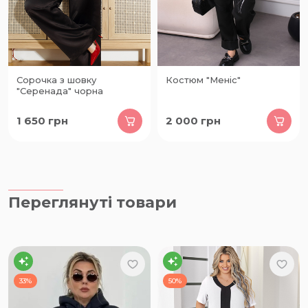
Сорочка з шовку
Костюм "Меніс"
"Серенада" чорна
1 650
грн
2 000
грн
Переглянуті товари
33%
50%