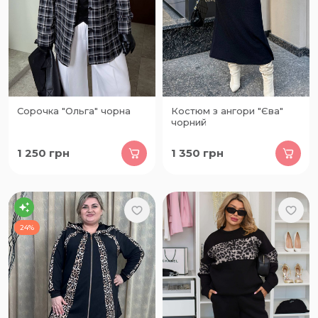
Сорочка "Ольга" чорна
Костюм з ангори "Єва"
чорний
1 250
грн
1 350
грн
24%