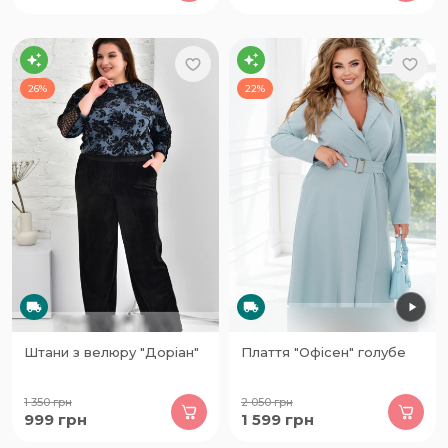
26%
22%
Штани з велюру "Доріан"
Плаття "Офісен" голубе
1 350
грн
2 050
грн
999
грн
1 599
грн