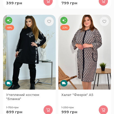
399
грн
799
грн
49%
20%
Утеплений костюм
Халат "Феєрія" А5
"Бланка"
1 750
грн
1 250
грн
899
грн
999
грн