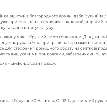
ка, зшитий з благородного армані дабл (сукня) та 
дуже приємна до тіла і створює святковий, дорогий 
у та гарно витягує фігуру.
довжину максі. Круглий виріз горловини. Для динамі
фону має рукава ¾ та прикрашена стразами на спинці
е для створення розкішного образу на святкові поді
рах та вишуканими прикрасами, забезпечуючи ошатніс
дка – шифон, стрази позаду.
овжина 137 рукав 30 Накидка ОГ 120 довжина 50 рукав