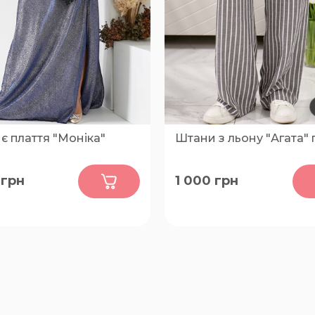
є плаття "Моніка"
Штани з льону "Агата" 
0
0
грн
1 000
грн
50-52, 54-56, 58-60, 62-64
42-44, 46-48, 50-52, 54-56