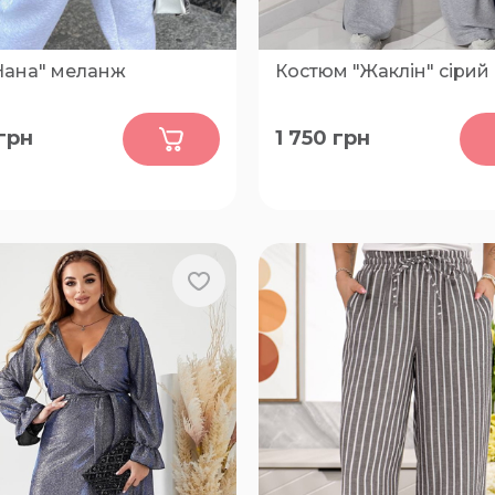
"Нана" меланж
Костюм "Жаклін" сірий
0
0
грн
1 750
грн
52-54, 56-58, 60-62
50-52, 54-56, 58-60, 62-64