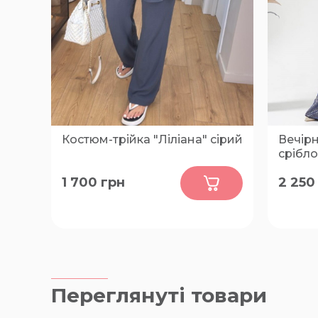
Костюм-трійка "Ліліана" сірий
Вечірн
срібло
0
1 700
грн
2 250
42-44, 46-48, 50-52, 54-56, 58-60
46-48, 
Переглянуті товари