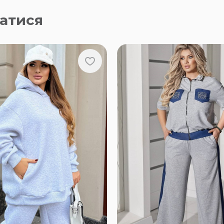
атися