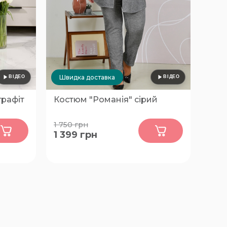
Швидка доставка
графіт
Костюм "Романія" сірий
0
1 750
грн
1 399
грн
56