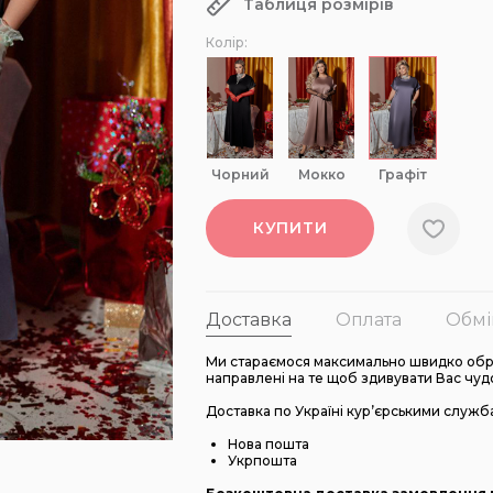
Таблиця розмірів
Колір:
чорний
мокко
графіт
КУПИТИ
Доставка
Оплата
Обмі
Ми стараємося максимально швидко обро
направлені на те щоб здивувати Вас чуд
Доставка по Україні кур’єрськими служб
Нова пошта
Укрпошта