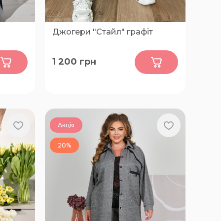
Джогери "Стайл" графіт
0
1 200
грн
48-50, 52-54, 56-58, 60-62
Акція
20%