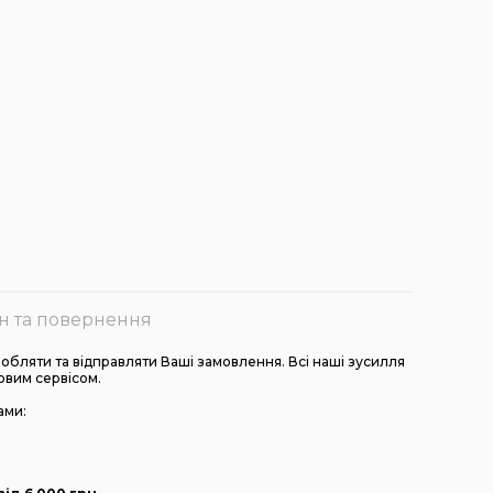
н та повернення
бляти та відправляти Ваші замовлення. Всі наші зусилля
овим сервісом.
ами: