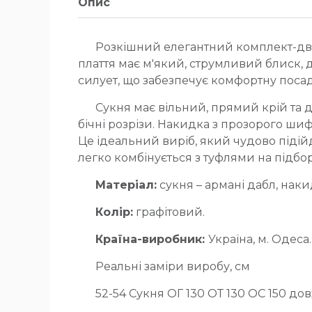
Опис
Розкішний елегантний комплект-двій
плаття має м'який, струмливий блиск, 
силует, що забезпечує комфортну посадк
Сукня має вільний, прямий крій та 
бічні розрізи. Накидка з прозорого ши
Це ідеальний виріб, який чудово підійд
легко комбінується з туфлями на підбо
Матеріал:
сукня – армані дабл, наки
Колір:
графітовий.
Країна-виробник:
Україна, м. Одеса.
Реальні заміри виробу, см
52-54 Сукня ОГ 130 ОТ 130 ОС 150 д