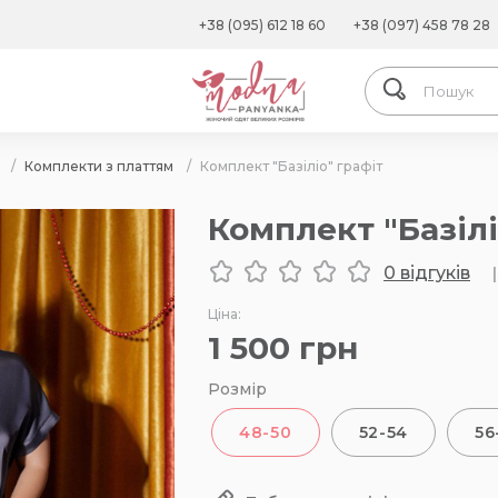
+38 (095) 612 18 60
+38 (097) 458 78 28
/
Комплекти з платтям
/
Комплект "Базіліо" графіт
Комплект "Базілі
0 відгуків
|
Ціна:
1 500
грн
Розмір
48-50
52-54
56