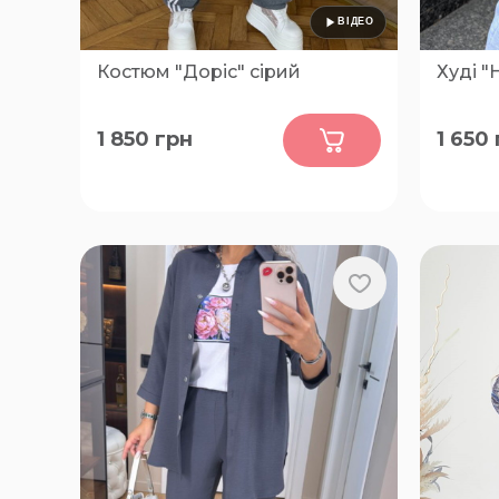
Костюм "Доріс" сірий
Худі 
0
1 850
грн
1 650
50-52, 54-56, 58-60, 62-64
48-50, 