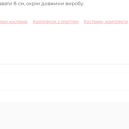
вати 8 см, окрім довжини виробу.
ірні костюми
Комплекти з платтям
Костюми, комплекти