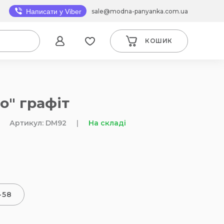
sale@modna-panyanka.com.ua
Написати у Viber
КОШИК
о" графіт
Артикул: DM92
|
На складі
-58