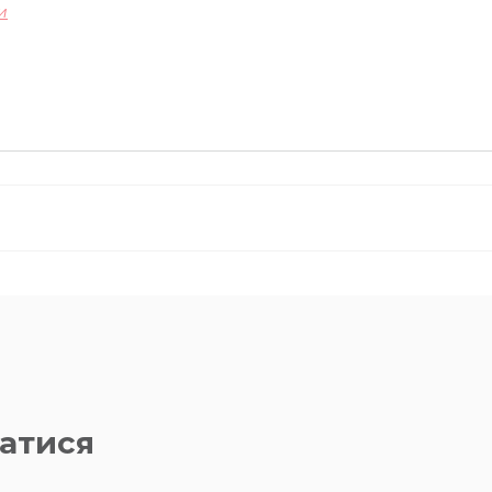
и
атися