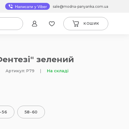
sale@modna-panyanka.com.ua
Написати у Viber
КОШИК
Фентезі" зелений
Артикул: P79
|
На складі
-56
58-60