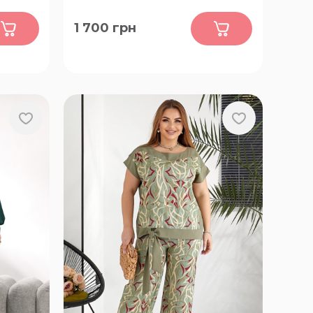
0
1 700
грн
52-54, 56-58, 60-62