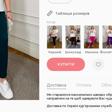
Таблиця розмірів
Колір:
чорний
шоколад
малина
фіоле
КУПИТИ
Доставка
Оплата
Обмі
Ми стараємося максимально швидко обро
направлені на те щоб здивувати Вас чуд
Доставка по Україні кур’єрськими служб