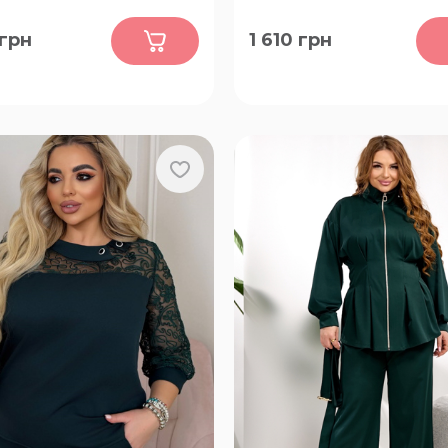
0
0
грн
1 610
грн
56-58, 64-66, 60-62
48-50, 52-54, 56-58, 60-62