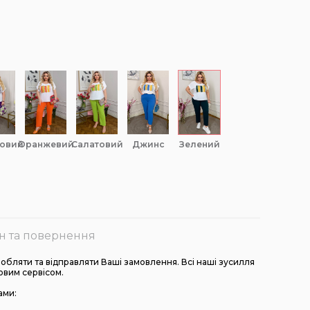
товий
оранжевий
салатовий
джинс
зелений
н та повернення
бляти та відправляти Ваші замовлення. Всі наші зусилля
овим сервісом.
ами: