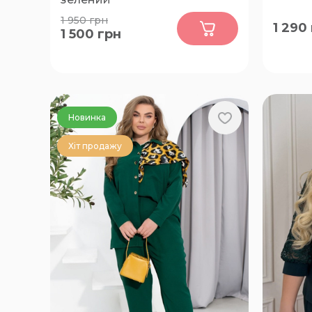
0
1 950
грн
1 290
1 500
грн
46-48, 50-52, 54-56, 58-60, 62-64,
52-54, 
66-68
Новинка
Хіт продажу