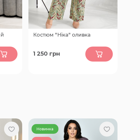
ий
Костюм "Ніка" оливка
0
1 250
грн
50-52, 54-56, 58-60, 62-64
Новинка