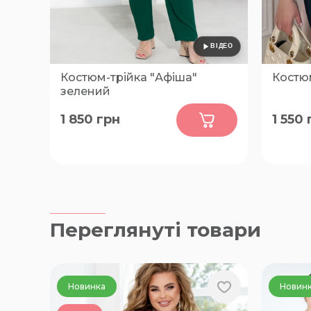
Костюм-трійка "Афіша"
Костюм
зелений
0
1 850
грн
1 550
50-52, 54-56, 58-60, 62-64, 66-68,
56-58, 
46-48
Переглянуті товари
Новинка
Новин