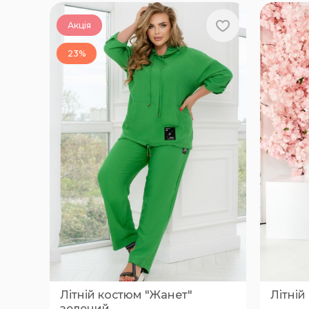
Акція
23%
Літній костюм "Жанет"
Літній
зелений