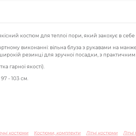
кісний костюм для теплої пори, який закохує в себе
ртному виконанні: вільна блуза з рукавами на манже
а широкій резинці для зручної посадки, з практични
а гарної якості).
7 - 103 см.
чні костюми
Костюми, комплекти
Літні костюми
Літні