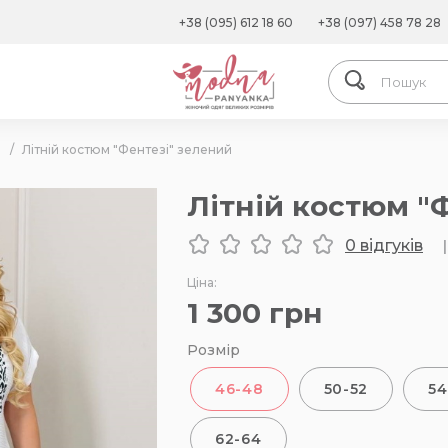
+38 (095) 612 18 60
+38 (097) 458 78 28
/
Літній костюм "Фентезі" зелений
Літній костюм "
0 відгуків
|
Ціна:
1 300
грн
Розмір
46-48
50-52
54
62-64