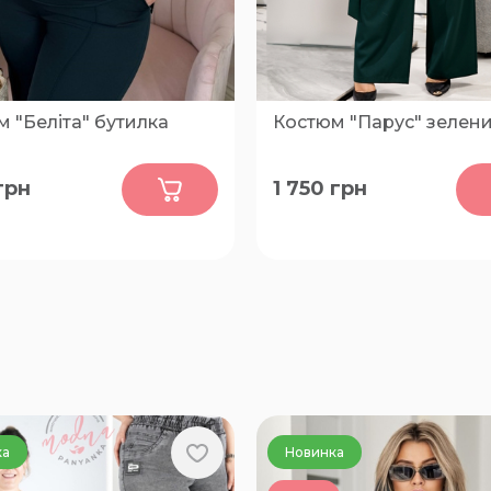
 "Беліта" бутилка
Костюм "Парус" зелен
0
0
грн
1 750
грн
60-62
50-52, 54-56, 58-60, 62-64
ка
Новинка