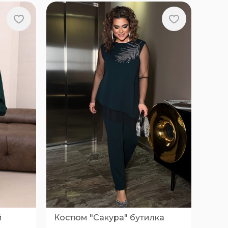
й
Костюм "Сакура" бутилка