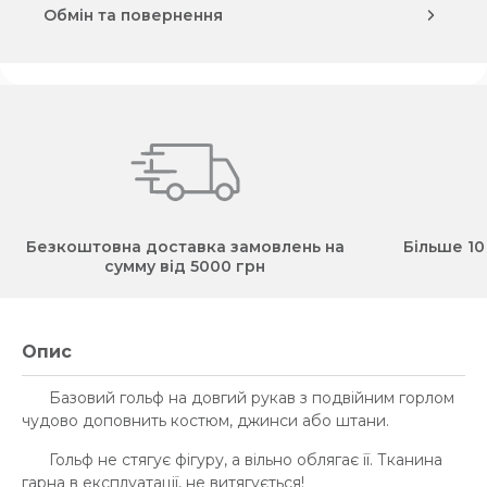
Обмін та повернення
Безкоштовна доставка замовлень на
Більше 10
сумму від 5000 грн
Опис
Базовий гольф на довгий рукав з подвійним горлом
чудово доповнить костюм, джинси або штани.
Гольф не стягує фігуру, а вільно облягає її. Тканина
гарна в експлуатації, не витягується!