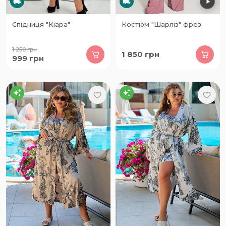
Спідниця "Кіара"
Костюм "Шарліз" фрез
1 250
грн
1 850
грн
999
грн