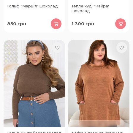
Гольф "Марція" шоколад
Тепле худі "Кайра"
шоколад
850
грн
1 300
грн