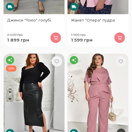
Джинси "Токіо" голубі
Жакет "Опера" пудра
2 400
грн
1 900
грн
1 899
грн
1 599
грн
20%