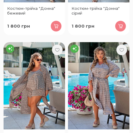
Костюм-трійка "Донна"
Костюм-трійка "Донна"
бежевий
сірий
1 800
грн
1 800
грн