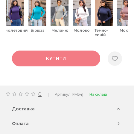
фіолетовий
бірюза
меланж
молоко
темно-
мокко
синій
КУПИТИ
0
|
|
Артикул: FM54
На складі
Доставка
Оплата