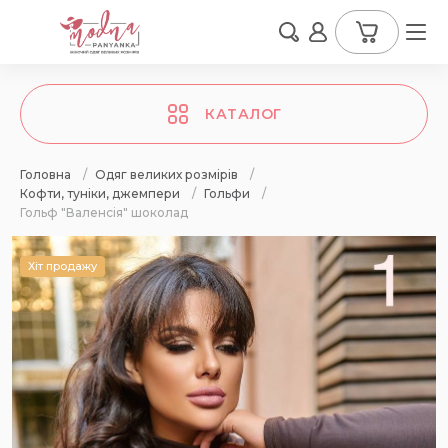
КАТАЛОГ
Головна
/
Одяг великих розмірів
/
Кофти, туніки, джемпери
/
Гольфи
/
Гольф "Валенсія" шоколад
Хіт продажу