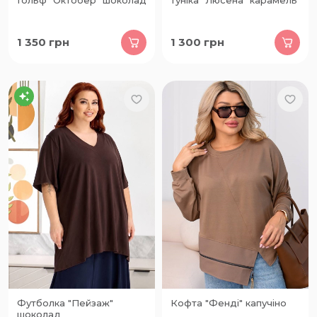
Гольф "Октобер" шоколад
Туніка "Люсена" карамель
1 350
грн
1 300
грн
Футболка "Пейзаж"
Кофта "Фенді" капучіно
шоколад