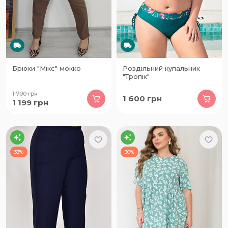
Брюки "Мікс" мокко
Роздільний купальник
"Тропік"
1 700
грн
1 600
грн
1 199
грн
33%
30%