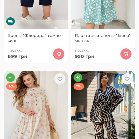
Бріджі "Флорида" темно-
Плаття зі штапелю "Івона"
сині
ментол
1 050
грн
1 350
грн
699
грн
950
грн
30%
17%