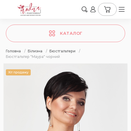
КАТАЛОГ
Головна
/
Білизна
/
Бюстгальтери
/
Бюстгальтер "Маура" чорний
Хіт продажу