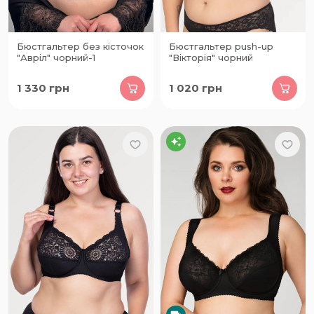
Бюстгальтер без кісточок
Бюстгальтер push-up
"Авріл" чорний-1
"Вікторія" чорний
1 330
грн
1 020
грн