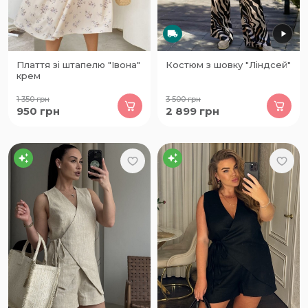
Плаття зі штапелю "Івона"
Костюм з шовку "Ліндсей"
крем
1 350
грн
3 500
грн
950
грн
2 899
грн