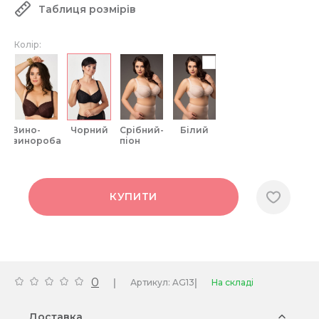
Таблиця розмірів
Колір:
вино-
чорний
срібний-
білий
винороба
піон
КУПИТИ
0
|
|
Артикул: AG13
На складі
Доставка