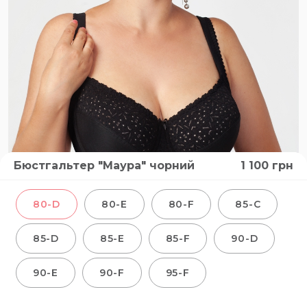
Бюстгальтер "Маура" чорний
1 100
грн
80-D
80-E
80-F
85-C
85-D
85-E
85-F
90-D
90-E
90-F
95-F