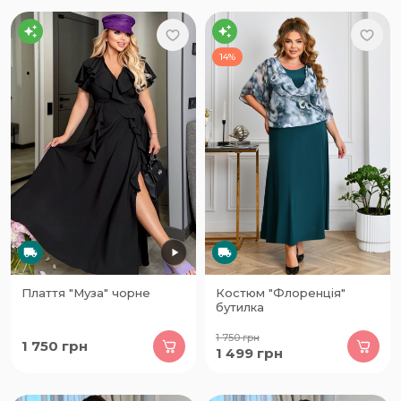
14%
Плаття "Муза" чорне
Костюм "Флоренція"
бутилка
1 750
грн
1 750
грн
1 499
грн