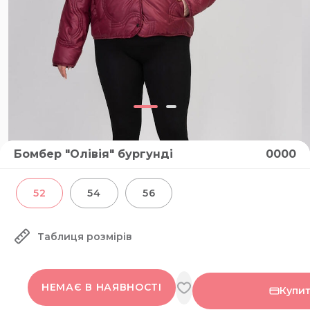
Бомбер "Олівія" бургунді
0000
52
54
56
Таблиця розмірів
НЕМАЄ В НАЯВНОСТІ
Купит