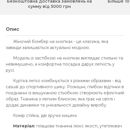
Безкоштовна доставка замовлень на
Більше 10
сумму від 5000 грн
Опис
Жіночий бомбер на кнопках - це класика, яка
завжди залишається актуально модною.
Модель із застібкою на кнопках виглядає стильно та
невимушено, а комфортна посадка дарує легкість у
русі.
Куртка легко комбінується з різними образами - від
casual до спортивного шику. Розкішні, глибокі відтінки в
поєднанні із вишуканою стьобкою створюють ефектний
образ. Тканина з легким блиском, яка грає на світлі і
додає динаміки та унікальності дизайну виробу.
Комір стійка, дві зручні кишені.
Матеріал:
плащова тканина люкс якості, утеплювач