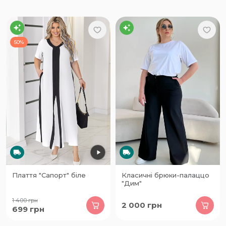
50%
Плаття "Сапорт" біле
Класичні брюки-палаццо
"Дим"
1 400
грн
2 000
грн
699
грн