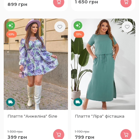
1 650
грн
899
грн
69%
33%
Плаття "Анжеліна" біле
Плаття "Ліра" фісташка
1 300
грн
1 190
грн
399
грн
799
грн