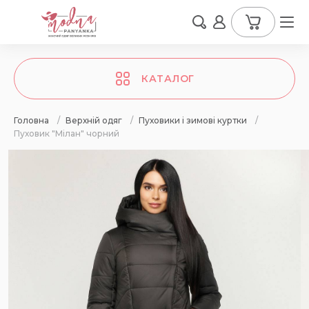
КАТАЛОГ
Головна
/
Верхній одяг
/
Пуховики і зимові куртки
/
Пуховик "Мілан" чорний