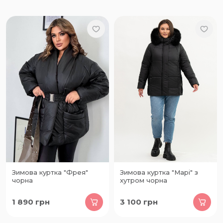
Зимова куртка "Фрея"
Зимова куртка "Марі" з
чорна
хутром чорна
1 890
грн
3 100
грн