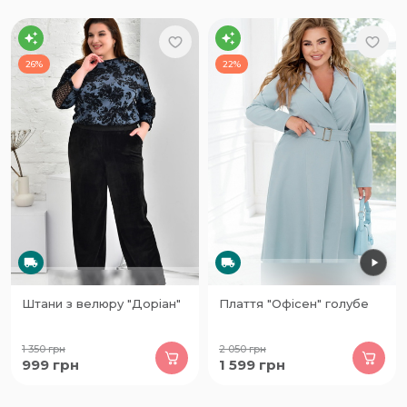
26%
22%
Штани з велюру "Доріан"
Плаття "Офісен" голубе
1 350
грн
2 050
грн
999
грн
1 599
грн