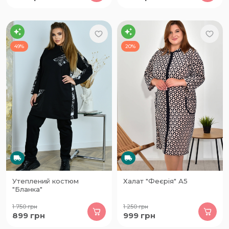
49%
20%
Утеплений костюм
Халат "Феєрія" А5
"Бланка"
1 750
грн
1 250
грн
899
грн
999
грн