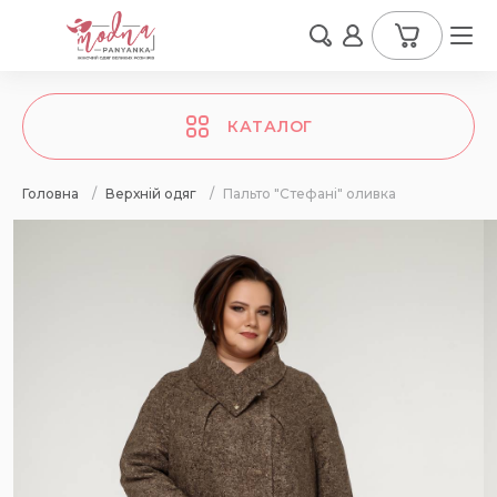
КАТАЛОГ
Головна
/
Верхній одяг
/
Пальто "Стефані" оливка