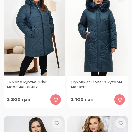
Зимова куртка "Річі"
Пуховик "Віола" з хутром
морська-хвиля
малахіт
3 300
грн
3 100
грн