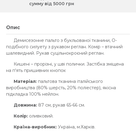
сумму від 5000 грн
Опис
Демисезонне пальто з букльованої тканини, О-
подібного силуету з рукавом реглан. Комір – втачний
шалевидний. Рукав суцільнокроєний реглан.
Кишені – прорізні, у шві полички. Застібка зміщена
на п'ять пришивних кнопок
Матеріал:
пальтова тканина італійського
виробництва (80% шерсть, 20% поліестер), якісна
підкладка 100% нейлон.
Довжина:
87 см, рукав 65-66 см.
Колір:
оливковий.
Країна-виробник:
Україна, м.Харків.