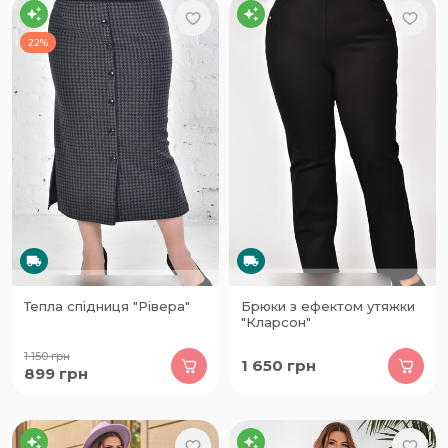
22%
Тепла спідниця "Рівера"
Брюки з ефектом утяжки
"Кларсон"
1 150
грн
1 650
грн
899
грн