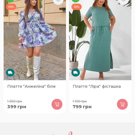
69%
33%
Плаття "Анжеліна" біле
Плаття "Ліра" фісташка
1 300
грн
1 190
грн
399
грн
799
грн