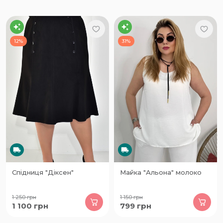
12%
31%
Спідниця "Діксен"
Майка "Альона" молоко
1 250
грн
1 150
грн
1 100
грн
799
грн