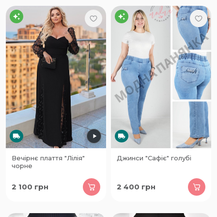
Вечірнє плаття "Лілія"
Джинси "Сафіє" голубі
чорне
2 100
грн
2 400
грн