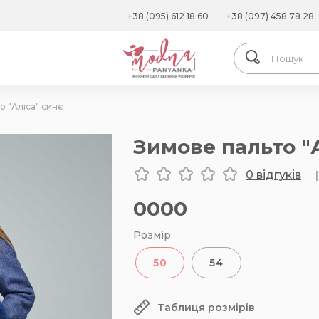
+38 (095) 612 18 60
+38 (097) 458 78 28
о "Аліса" синє
Зимове пальто "
0 відгуків
|
0000
Розмір
50
54
Таблиця розмірів