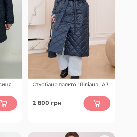
 синя
Стьобане пальто "Ліліана" А3
0
2 800
грн
46-48, 50-52, 54-56, 58-60, 62-64,
66-68