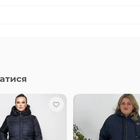
атися