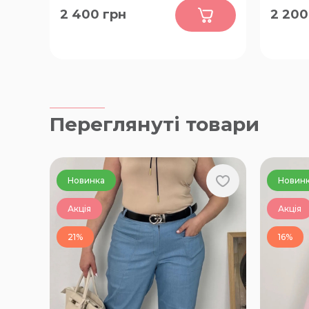
0
2 400
грн
2 200
50-52, 54-56, 58-60, 62-64, 66-68
52-54, 
Переглянуті товари
Новинка
Новин
Акція
Акція
21%
16%