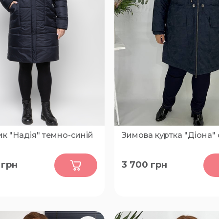
к "Надія" темно-синій
Зимова куртка "Діона"
0
0
грн
3 700
грн
58, 60, 62
66-68, 70-72, 74-76