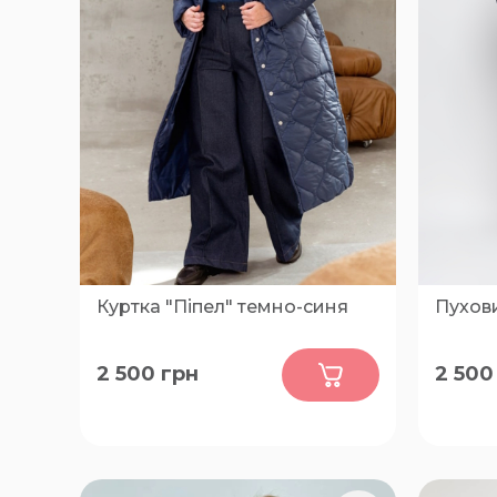
Куртка "Піпел" темно-синя
Пухови
0
2 500
грн
2 500
46-48, 50-52, 54-56, 58-60, 62-64,
54, 56, 
66-68