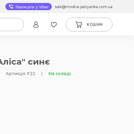
sale@modna-panyanka.com.ua
Написати у Viber
КОШИК
Аліса" синє
Артикул: F22
|
На складі