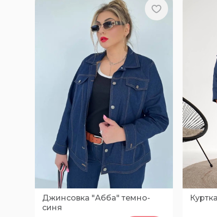
Джинсовка "Абба" темно-
Куртка
синя