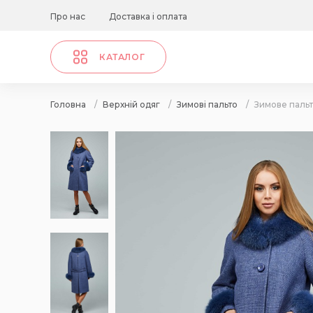
Про нас
Доставка і оплата
КАТАЛОГ
Головна
/
Верхній одяг
/
Зимові пальто
/
Зимове пальт