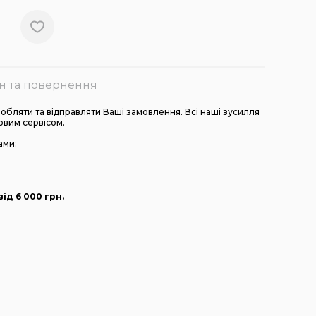
н та повернення
бляти та відправляти Ваші замовлення. Всі наші зусилля
овим сервісом.
ами:
ід 6 000
грн
.