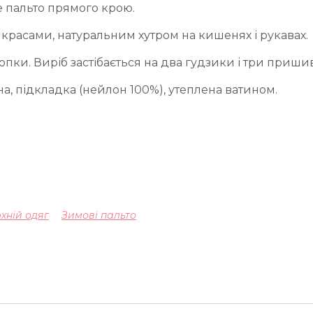
е пальто прямого крою.
расами, натуральним хутром на кишенях і рукавах.
опки. Виріб застібається на два гудзики і три приши
а, підкладка (нейлон 100%), утеплена ватином.
хній одяг
Зимові пальто