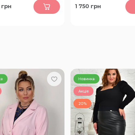
0
0
грн
1 750
грн
56-58, 60-62, 64-66, 68-70
62-64, 66-68, 70-72, 74-76,
ка
Новинка
Акція
20%