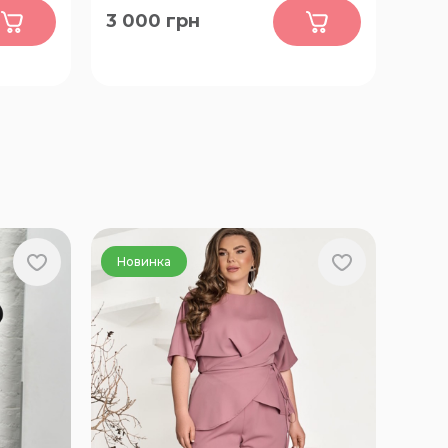
0
3 000
грн
 78-80
58
Новинка