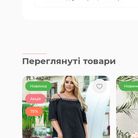
Переглянуті товари
Новинка
Новин
Акція
75%