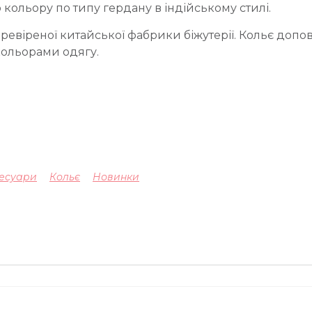
кольору по типу гердану в індійському стилі.
ревіреної китайської фабрики біжутерії. Кольє допо
кольорами одягу.
.
есуари
Кольє
Новинки