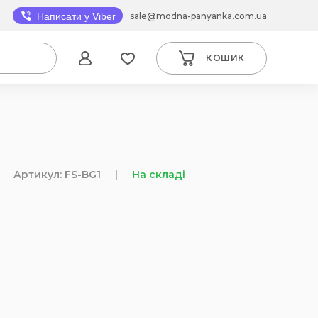
sale@modna-panyanka.com.ua
Написати у Viber
КОШИК
Артикул: FS-BG1
|
На складі