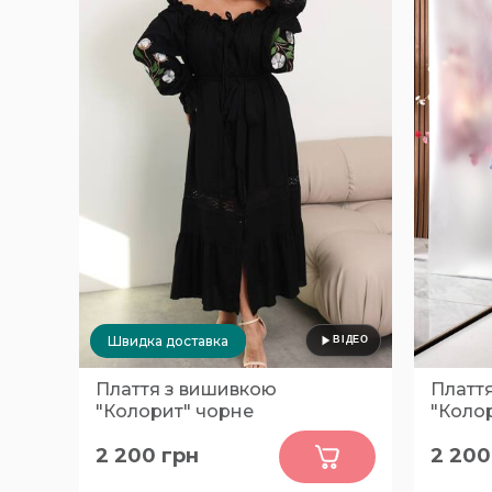
Швидка доставка
Плаття з вишивкою
Платт
"Колорит" чорне
"Колор
0
2 200
грн
2 200
52-54
48-50, 