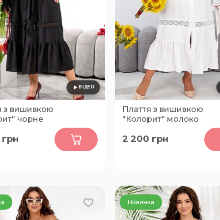
я з вишивкою
Плаття з вишивкою
рит" чорне
"Колорит" молоко
0
0
грн
2 200
грн
52-54, 56-58
48-50, 52-54, 56-58
ка
Новинка