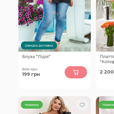
Швидка доставка
Блуза "Лідія"
Платт
"Коло
0
800
грн
2 200
199
грн
48
48-50, 
Новинка
Новин