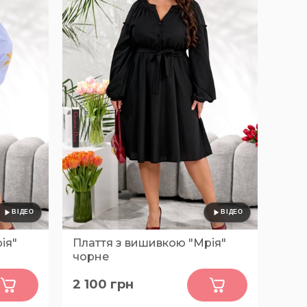
ія"
Плаття з вишивкою "Мрія"
чорне
0
2 100
грн
48-50, 52-54, 56-58