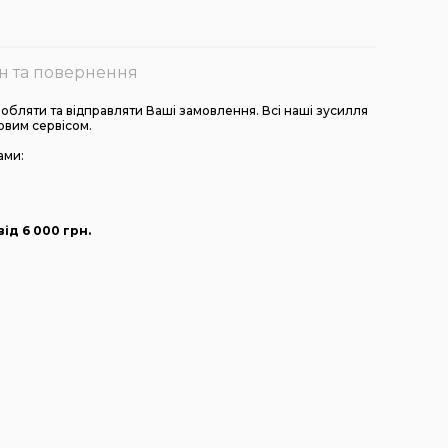
н та повернення
бляти та відправляти Ваші замовлення. Всі наші зусилля
овим сервісом.
ами:
ід 6 000
грн
.