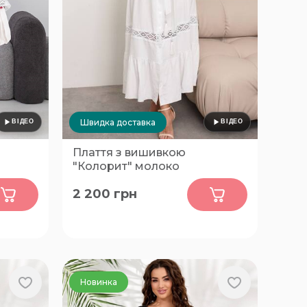
Швидка доставка
Плаття з вишивкою
"Колорит" молоко
0
2 200
грн
56-58
Новинка