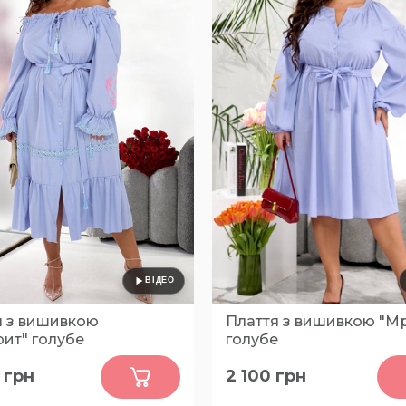
я з вишивкою
Плаття з вишивкою "Мр
ит" голубе
голубе
0
0
грн
2 100
грн
52-54, 56-58
48-50, 52-54, 56-58