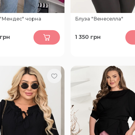
 "Мендес" чорна
Блуза "Венеселла"
0
0
грн
1 350
грн
52-54, 56-58, 60-62
54-56, 58-60, 62-64, 66-68