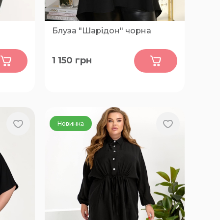
Блуза "Шарідон" чорна
0
1 150
грн
XL, 2XL
Новинка