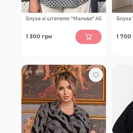
Блуза зі штапелю "Мальва" А5
Блуза
0
1 300
грн
1 700
50-52, 54-56, 58-60, 62-64, 66-68
48-50, 