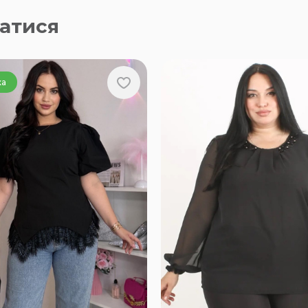
атися
ка