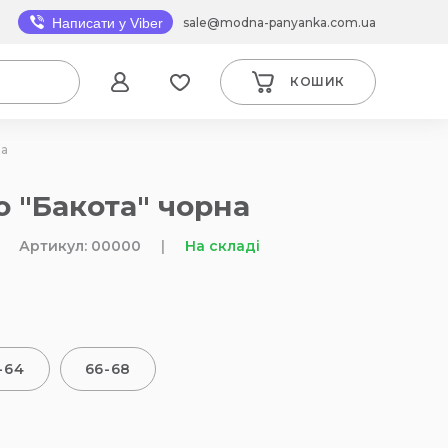
sale@modna-panyanka.com.ua
Написати у Viber
КОШИК
на
ю "Бакота" чорна
Артикул: 00000
|
На складі
-64
66-68