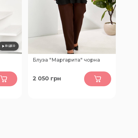
Блуза "Маргарита" чорна
0
2 050
грн
62-64,
56-58, 60-62, 64-66, 68-70