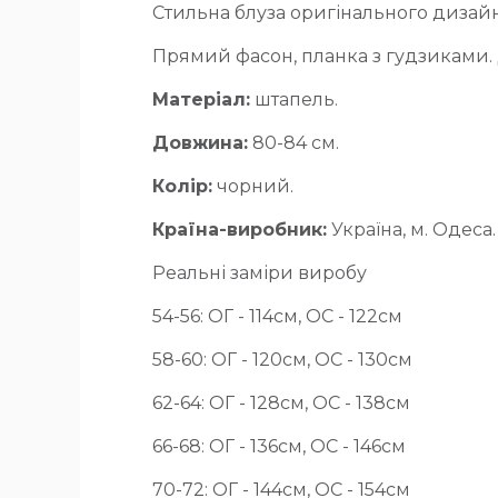
Стильна блуза оригінального дизайну
Прямий фасон, планка з гудзиками.
Матеріал:
штапель.
Довжина:
80-84 см.
Колір:
чорний.
Країна-виробник:
Україна, м. Одеса.
Реальні заміри виробу
54-56: ОГ - 114см, ОС - 122см
58-60: ОГ - 120см, ОС - 130см
62-64: ОГ - 128см, ОС - 138см
66-68: ОГ - 136см, ОС - 146см
70-72: ОГ - 144см, ОС - 154см