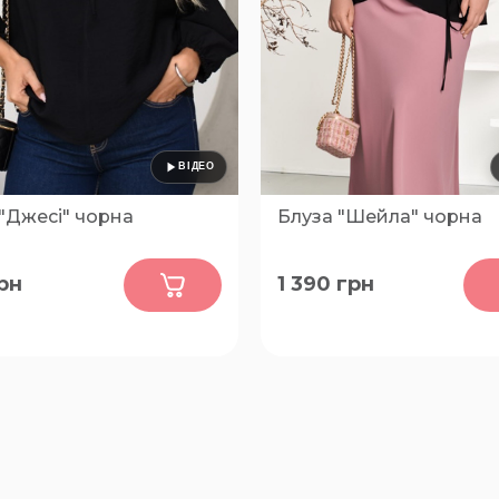
"Джесі" чорна
Блуза "Шейла" чорна
0
0
рн
1 390
грн
52-54, 56-58, 60-62
50-52, 54-56, 46-48, 58-60, 
66-68