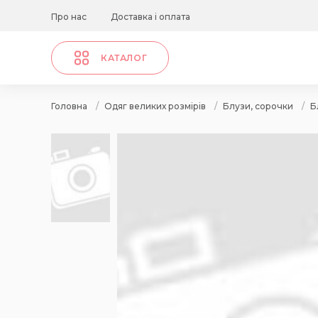
Про нас
Доставка і оплата
КАТАЛОГ
Головна
/
Одяг великих розмірів
/
Блузи, сорочки
/
Б