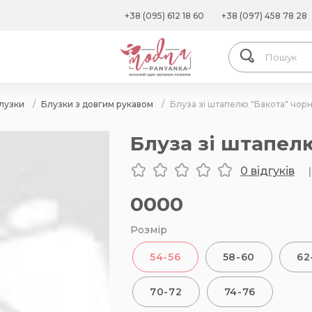
+38 (095) 612 18 60
+38 (097) 458 78 28
лузки
/
Блузки з довгим рукавом
/
Блуза зі штапелю "Бакота" чор
Блуза зі штапел
0 відгуків
|
0000
Розмір
54-56
58-60
62
70-72
74-76