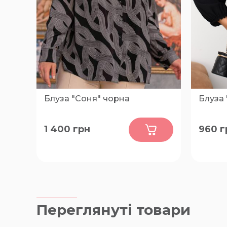
Блуза "Соня" чорна
Блуза 
0
1 400
грн
960
г
54, 56, 60
48-50, 
Переглянуті товари