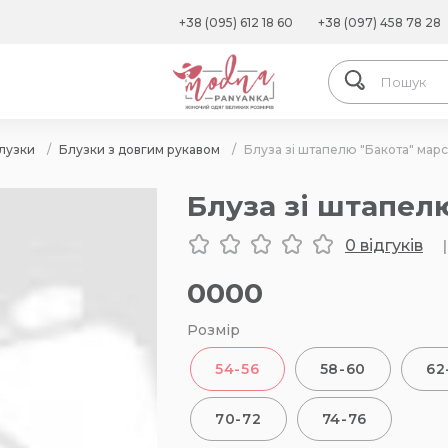
+38 (095) 612 18 60
+38 (097) 458 78 28
лузки
/
Блузки з довгим рукавом
/
Блуза зі штапелю "Бакота" мар
Блуза зі штапел
0 відгуків
|
0000
Розмір
54-56
58-60
62
70-72
74-76