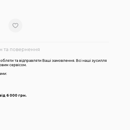
н та повернення
бляти та відправляти Ваші замовлення. Всі наші зусилля
овим сервісом.
ами:
ід 6 000
грн
.