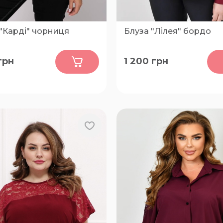
"Карді" чорниця
Блуза "Лілея" бордо
0
0
грн
1 200
грн
50-52, 54-56, 58-60, 62-64