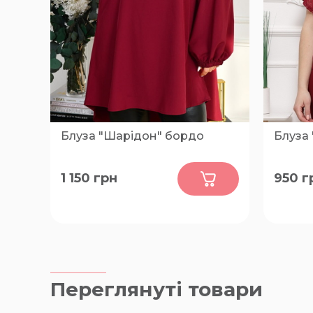
Блуза "Шарідон" бордо
Блуза 
0
1 150
грн
950
г
XL, 2XL
64-66, 
Переглянуті товари