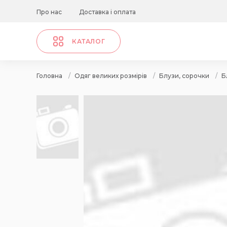
Про нас
Доставка і оплата
КАТАЛОГ
Головна
/
Одяг великих розмірів
/
Блузи, сорочки
/
Б