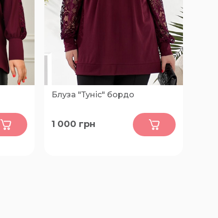
Блуза "Туніс" бордо
0
1 000
грн
68-70, 60-62, 64-66