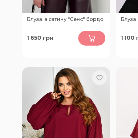
Блуза із сатину "Сенс" бордо
Блуза 
0
1 650
грн
1 100
50-52, 54-56, 58-60, 62-64, 66-68
56, 58