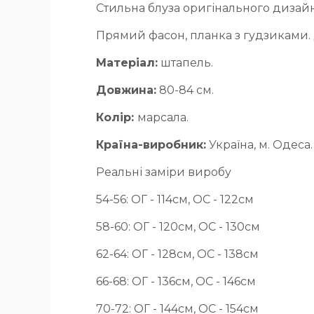
Стильна блуза оригінального дизайну
Прямий фасон, планка з гудзиками.
Матеріал:
штапель.
Довжина:
80-84 см.
Колір:
марсала.
Країна-виробник:
Україна, м. Одеса.
Реальні заміри виробу
54-56: ОГ - 114см, ОС - 122см
58-60: ОГ - 120см, ОС - 130см
62-64: ОГ - 128см, ОС - 138см
66-68: ОГ - 136см, ОС - 146см
70-72: ОГ - 144см, ОС - 154см