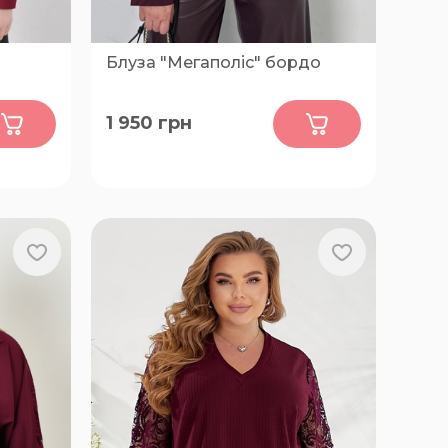
Блуза "Мегаполіс" бордо
0
1 950
грн
50-52, 54-56, 58-60, 62-64, 66-68