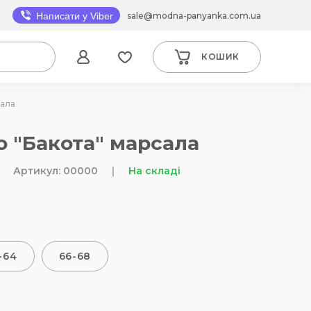
sale@modna-panyanka.com.ua
Написати у Viber
КОШИК
сала
ю "Бакота" марсала
Артикул: 00000
|
На складі
-64
66-68