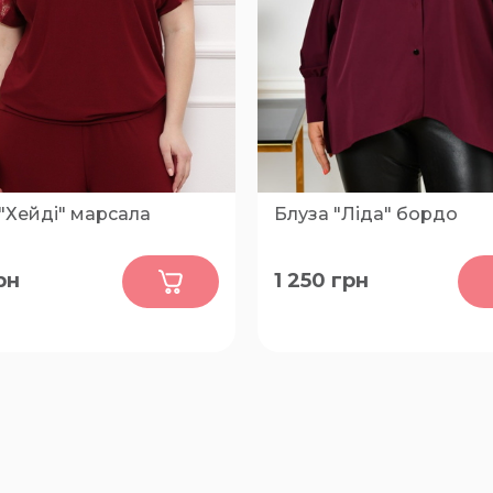
"Хейді" марсала
Блуза "Ліда" бордо
0
0
рн
1 250
грн
68-70, 52-54, 56-58, 60-62
52-54, 56-58, 60-62, 64-66