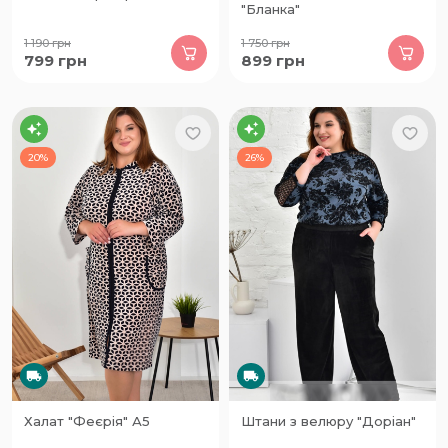
"Бланка"
1 190
грн
1 750
грн
799
грн
899
грн
20%
26%
Халат "Феєрія" А5
Штани з велюру "Доріан"