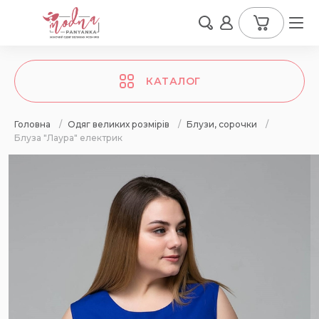
КАТАЛОГ
Головна
/
Одяг великих розмірів
/
Блузи, сорочки
/
Блуза "Лаура" електрик