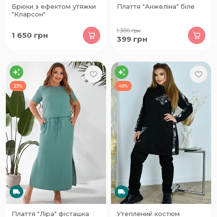
Брюки з ефектом утяжки
Плаття "Анжеліна" біле
"Кларсон"
1 300
грн
1 650
грн
399
грн
33%
49%
Плаття "Ліра" фісташка
Утеплений костюм