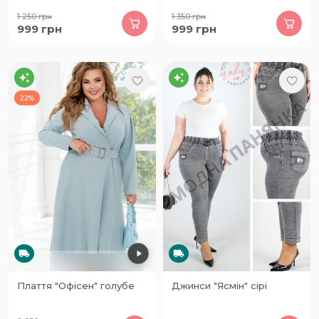
1 250
грн
1 350
грн
999
грн
999
грн
22%
Плаття "Офісен" голубе
Джинси "Ясмін" сірі