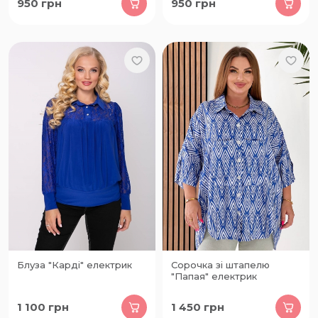
950
грн
950
грн
Блуза "Карді" електрик
Сорочка зі штапелю
"Папая" електрик
1 100
грн
1 450
грн