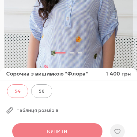
Сорочка з вишивкою "Флора"
1 400
грн
54
56
Таблиця розмірів
КУПИТИ