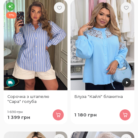
17%
Сорочка з штапелю
Блуза "Кайлі" блакитна
"Сара" голуба
1 690
грн
1 180
грн
1 399
грн