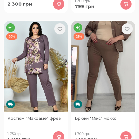
1 200
грн
2 300
грн
799
грн
20%
29%
Костюм "Макраме" фрез
Брюки "Мікс" мокко
1 750
грн
1 700
грн