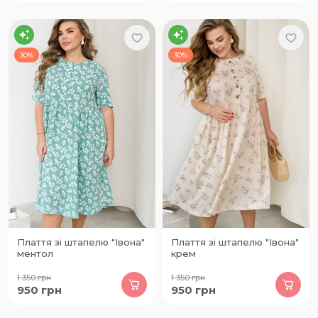
30%
30%
Плаття зі штапелю "Івона"
Плаття зі штапелю "Івона"
ментол
крем
1 350
грн
1 350
грн
950
грн
950
грн