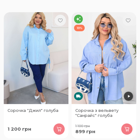
18%
Сорочка "Джил" голуба
Сорочка з вельвету
"Санрайс" голуба
1 100
грн
1 200
грн
899
грн