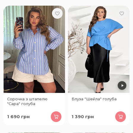
Сорочка з штапелю
Блуза "Шейла" голуба
"Сара" голуба
1 690
грн
1 390
грн