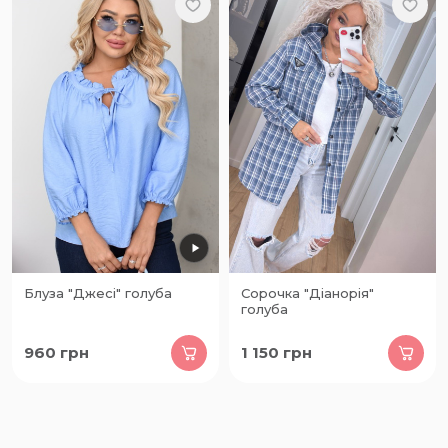
Блуза "Джесі" голуба
Сорочка "Діанорія"
голуба
960
грн
1 150
грн