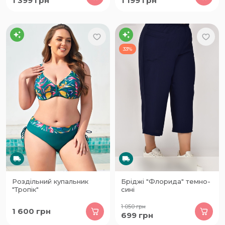
1 399
грн
1 199
грн
33%
Роздільний купальник
Бріджі "Флорида" темно-
"Тропік"
сині
1 050
грн
1 600
грн
699
грн