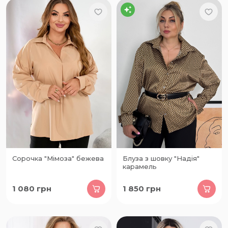
Сорочка "Мімоза" бежева
Блуза з шовку "Надія"
карамель
1 080
грн
1 850
грн