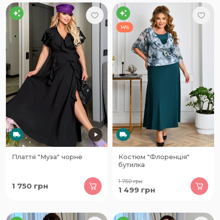
14%
Плаття "Муза" чорне
Костюм "Флоренція"
бутилка
1 750
грн
1 750
грн
1 499
грн