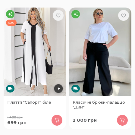
50%
Плаття "Сапорт" біле
Класичні брюки-палаццо
"Дим"
1 400
грн
2 000
грн
699
грн