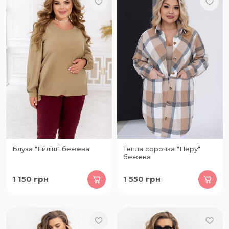
Блуза "Ейліш" бежева
Тепла сорочка "Перу"
бежева
1 150
грн
1 550
грн