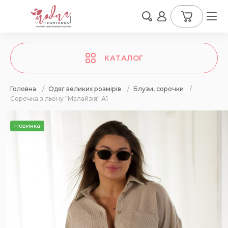
КАТАЛОГ
Головна
/
Одяг великих розмірів
/
Блузи, сорочки
/
Сорочка з льону "Малайзія" А1
Новинка