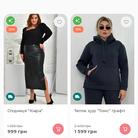
20%
33%
Спідниця "Кіара"
Тепле худі "Томс" графіт
1 250
грн
2 400
грн
999
грн
1 599
грн