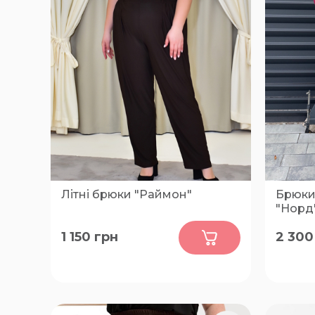
Літні брюки "Раймон"
Брюки
"Норд
0
1 150
грн
2 300
60, 62, 64, 66, 68, 70, 72, 74, 76
50-52, 