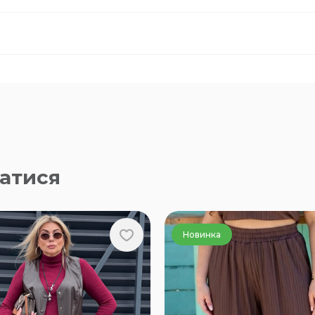
атися
Новинка