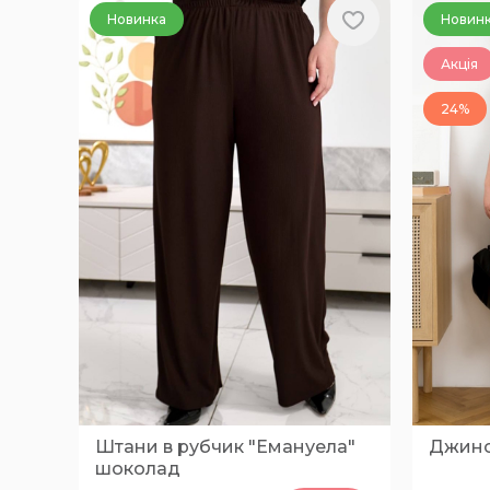
Новинка
Новин
Акція
24%
Штани в рубчик "Емануела"
Джинс
шоколад