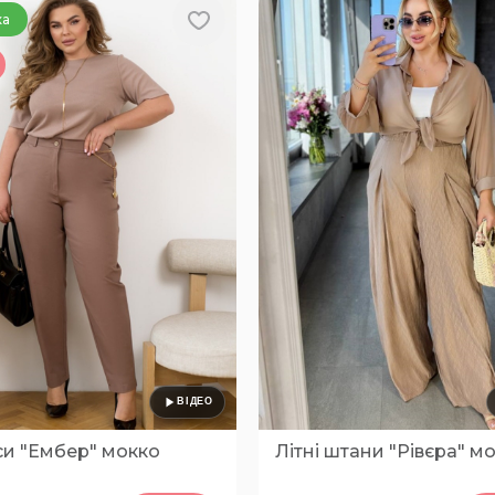
ка
и "Ембер" мокко
Літні штани "Рівєра" м