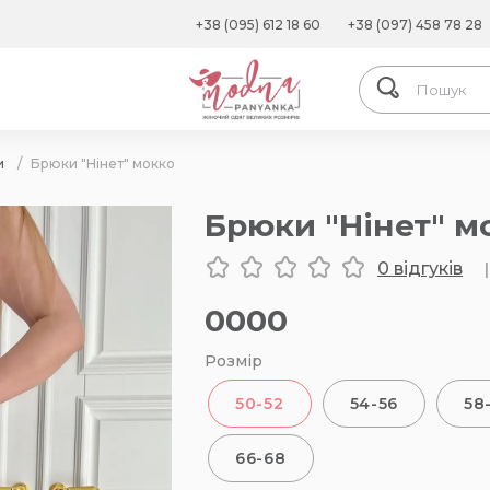
+38 (095) 612 18 60
+38 (097) 458 78 28
и
/
Брюки "Нінет" мокко
Брюки "Нінет" м
0 відгуків
|
0000
Розмір
50-52
54-56
58
66-68