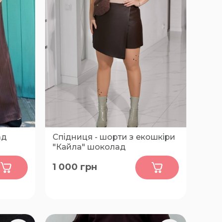
ад
Спідниця - шорти з екошкіри
"Кайла" шоколад
0
1 000
грн
62-64,
50-52, 54-56, 58-60, 62-64