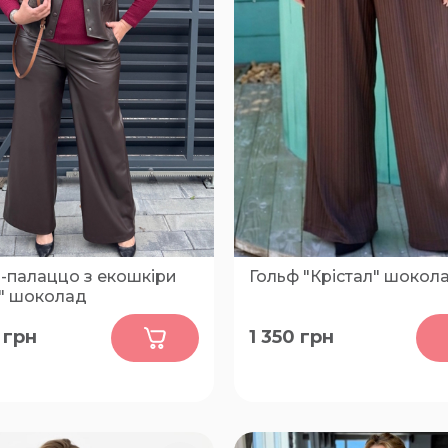
-палаццо з екошкіри
Гольф "Крістал" шокол
" шоколад
0
0
грн
1 350
грн
54-56, 58-60, 62-64, 66-68
46-48, 50-52, 54-56, 58-60, 
66-68