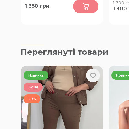
0
1 700
г
1 350
грн
1 300
62-64, 64-66, 68-70, 72-74, 74-76,
60-62, 
78-80
Переглянуті товари
Новинка
Новин
Акція
29%