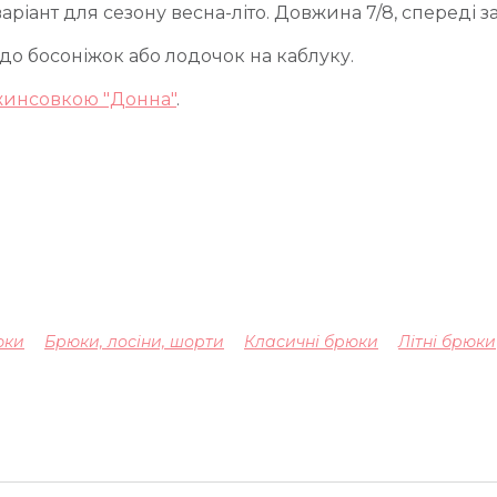
аріант для сезону весна-літо. Довжина 7/8, спереді з
і до босоніжок або лодочок на каблуку.
инсовкою "Донна"
.
юки
Брюки, лосіни, шорти
Класичні брюки
Літні брюки