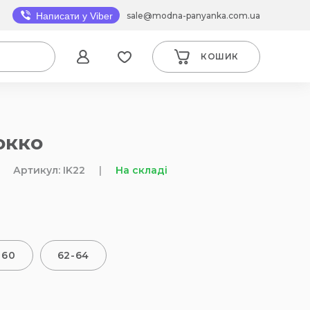
sale@modna-panyanka.com.ua
Написати у Viber
КОШИК
окко
Артикул: IK22
|
На складі
-60
62-64