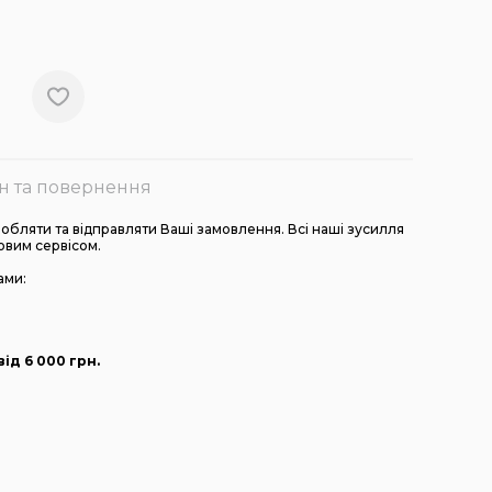
н та повернення
бляти та відправляти Ваші замовлення. Всі наші зусилля
овим сервісом.
ами:
ід 6 000
грн
.