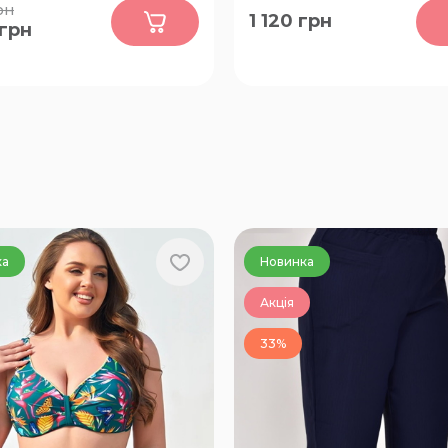
0
0
рн
1 120
грн
грн
64-66
50-52, 54-56, 58-60, 62-64
ка
Новинка
Акція
33%