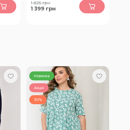
0
1 825
грн
1 399
грн
58-60
Новинка
Акція
30%