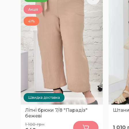
Акція
41%
Швидка доставка
Літні брюки 7/8 "Парадіз"
Штани 
бежеві
0
1 100
грн
1 010