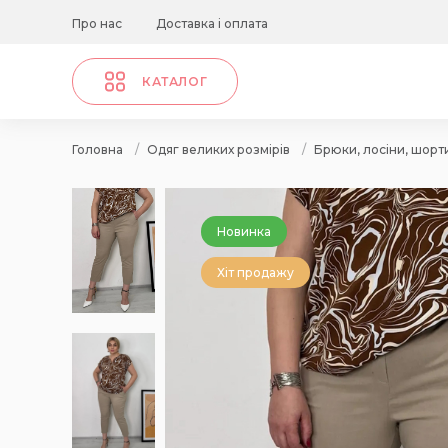
Про нас
Доставка і оплата
КАТАЛОГ
Головна
/
Одяг великих розмірів
/
Брюки, лосіни, шорт
Новинка
Хіт продажу