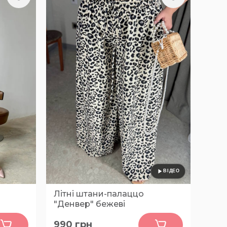
Літні штани-палаццо
"Денвер" бежеві
0
990
грн