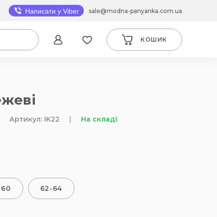
sale@modna-panyanka.com.ua
Написати у Viber
КОШИК
ежеві
Артикул: IK22
|
На складі
-60
62-64