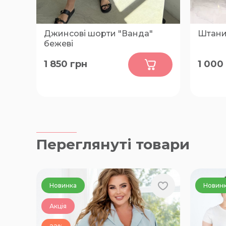
Джинсові шорти "Ванда"
Штани 
бежеві
0
1 850
грн
1 000
48-50, 60-62
42-44, 
Переглянуті товари
Новинка
Новин
Акція