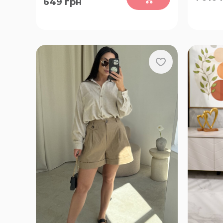
649
грн
56
50-52, 