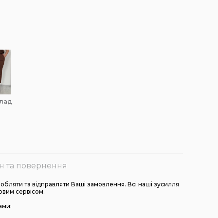
олад
н та повернення
бляти та відправляти Ваші замовлення. Всі наші зусилля
овим сервісом.
ами: