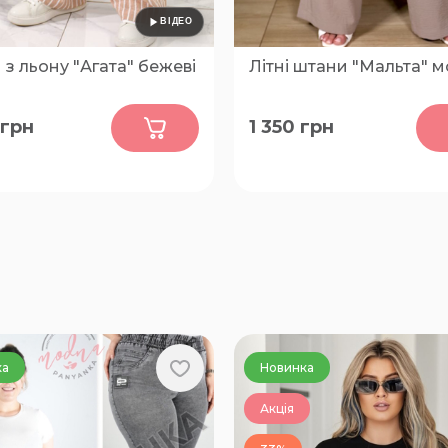
з льону "Агата" бежеві
Літні штани "Мальта" 
0
0
грн
1 350
грн
46-48, 50-52, 54-56
50-52, 58-60, 62-64, 46-48, 
66-68
ка
Новинка
Акція