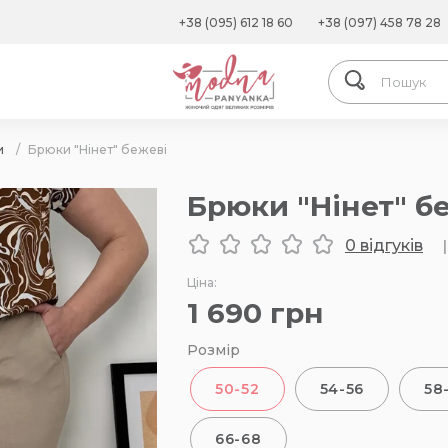
+38 (095) 612 18 60
+38 (097) 458 78 28
и
/
Брюки "Нінет" бежеві
Брюки "Нінет" б
0 відгуків
|
Ціна:
1 690
грн
Розмір
50-52
54-56
58
66-68