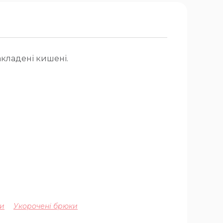
акладені кишені.
ки
Укорочені брюки