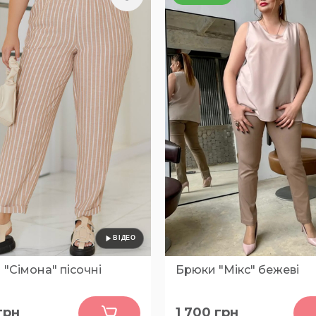
"Сімона" пісочні
Брюки "Мікс" бежеві
0
0
грн
1 700
грн