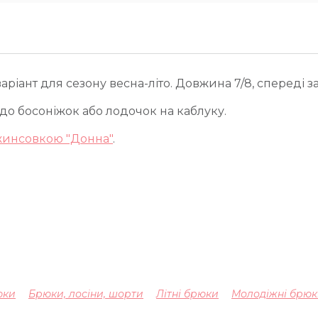
аріант для сезону весна-літо. Довжина 7/8, спереді з
і до босоніжок або лодочок на каблуку.
инсовкою "Донна"
.
юки
Брюки, лосіни, шорти
Літні брюки
Молодіжні брю