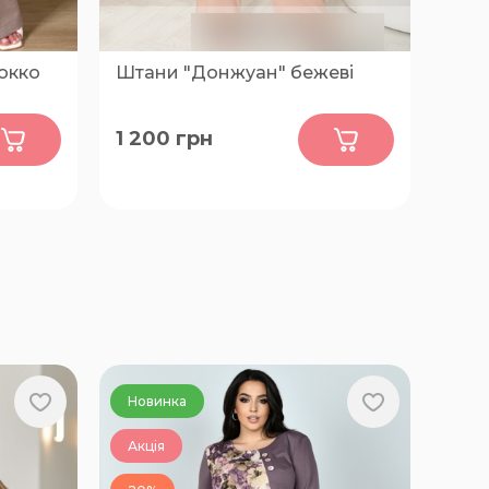
мокко
Штани "Донжуан" бежеві
0
1 200
грн
54-56,
50-52, 54-56, 58-60
Новинка
Акція