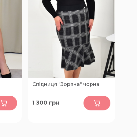
Спідниця "Зоряна" чорна
0
1 300
грн
 66, 68,
50, 52, 54, 56, 58, 60, 62, 64, 66, 68,
70, 72, 74, 76, 78, 80