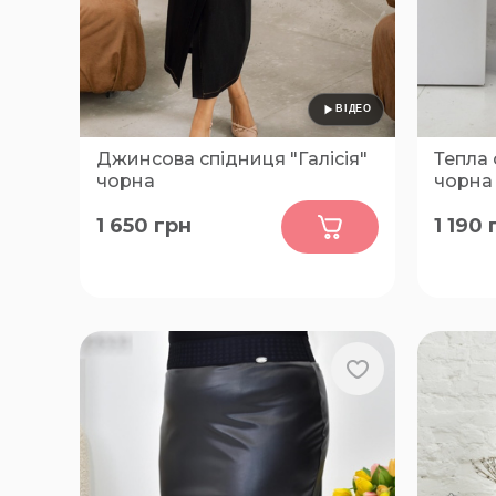
Джинсова спідниця "Галісія"
Тепла 
чорна
чорна
0
1 650
грн
1 190
46-48, 50-52, 54-56, 58-60, 62-64,
50, 52, 
66-68
70, 72, 