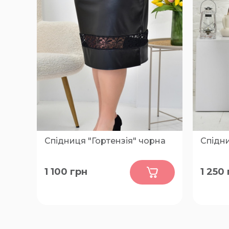
Спідниця "Гортензія" чорна
Спідни
0
1 100
грн
1 250
50, 52, 54, 56, 58, 60, 62, 64, 66, 68,
50, 52, 
70, 72, 74, 76, 78, 80
70, 72, 