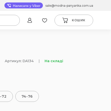
sale@modna-panyanka.com.ua
Написати у Viber
КОШИК
Артикул: DA134
|
На складі
-72
74-76