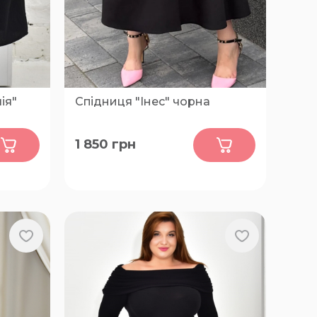
ія"
Спідниця "Інес" чорна
0
1 850
грн
 68, 70,
50-54, 56-60, 62-66