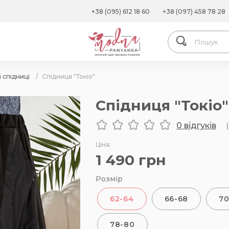
+38 (095) 612 18 60
+38 (097) 458 78 28
 спідниці
/
Спідниця "Токіо"
Спідниця "Токіо"
0 відгуків
|
Ціна:
1 490
грн
Розмір
62-64
66-68
70
78-80