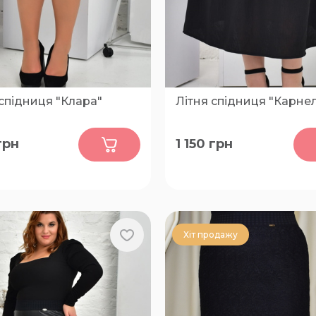
спідниця "Клара"
Літня спідниця "Карнел
0
0
грн
1 150
грн
54, 56, 58, 60, 62, 64, 66, 68,
52, 54, 56, 58, 60, 62, 64, 66,
74, 76, 78, 80
72, 74, 76, 78, 80
Хіт продажу