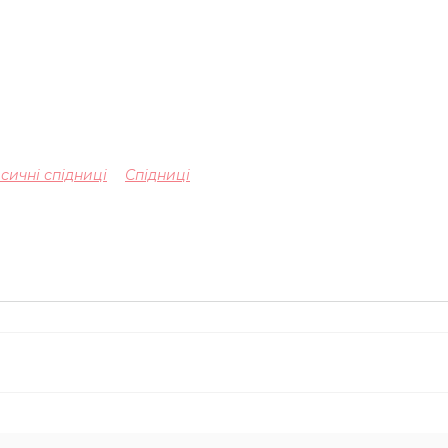
сичні спідниці
Спідниці