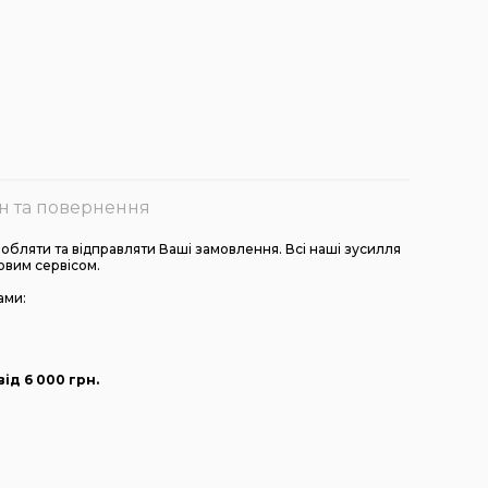
н та повернення
бляти та відправляти Ваші замовлення. Всі наші зусилля
овим сервісом.
ами:
ід 6 000
грн
.