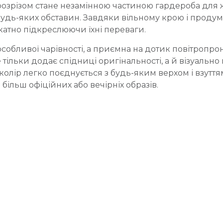
озрізом стане незамінною частиною гардероба для 
будь-яких обставин. Завдяки вільному крою і прод
ікатно підкреслюючи їхні переваги.
особливої чарівності, а приємна на дотик повітропр
 тільки додає спідниці оригінальності, а й візуальн
лір легко поєднується з будь-яким верхом і взуття
більш офіційних або вечірніх образів.