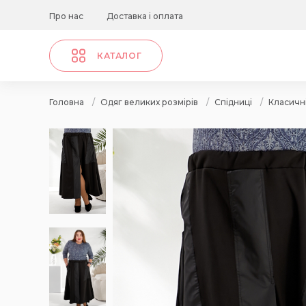
Про нас
Доставка і оплата
КАТАЛОГ
Головна
/
Одяг великих розмірів
/
Спідниці
/
Класичні