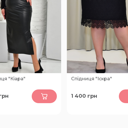
ця "Кіара"
Спідниця "Іскра"
0
5
грн
1 400
грн
54, 56, 58, 60, 62, 64, 66, 68,
50, 52, 54, 56, 58, 60, 62, 64,
74, 76, 78, 80
70, 72, 74, 76, 78, 80