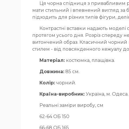
Ця чорна спідниця з привабливим р
мати стильний і впевнений вигляд за 
підходить для різних типів фігури, дел
Контрастні вставки надають моделі 
протягом усього дня. Розріз спереду не
витончений образ. Класичний чорний ко
стилем - від повсякденного кежуалу до 
Матеріал:
костюмка, плащівка.
Довжина:
85 см.
Колір:
чорний.
Країна-виробник:
Україна, м. Одеса.
Реальні заміри виробу, см
62-64 ОБ 150
66-68 ОБ 165