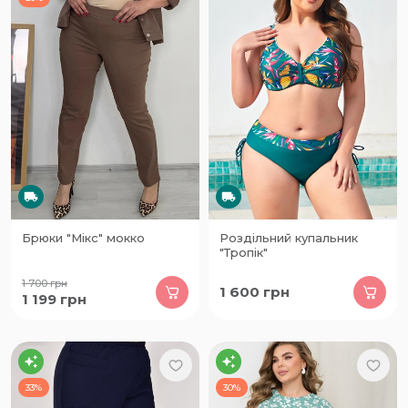
Брюки "Мікс" мокко
Роздільний купальник
"Тропік"
1 700
грн
1 600
грн
1 199
грн
33%
30%