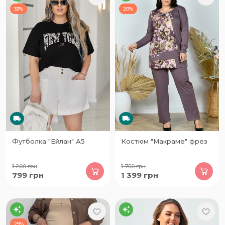
33%
20%
Футболка "Ейлан" А5
Костюм "Макраме" фрез
1 200
грн
1 750
грн
799
грн
1 399
грн
29%