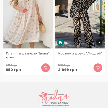
Плаття зі штапелю "Івона"
Костюм з шовку "Ліндсей"
крем
1 350
грн
3 500
грн
950
грн
2 899
грн