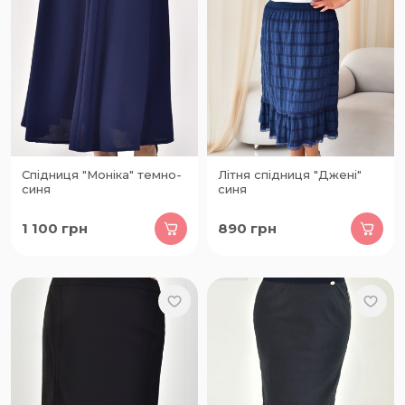
Спідниця "Моніка" темно-
Літня спідниця "Джені"
синя
синя
1 100
грн
890
грн