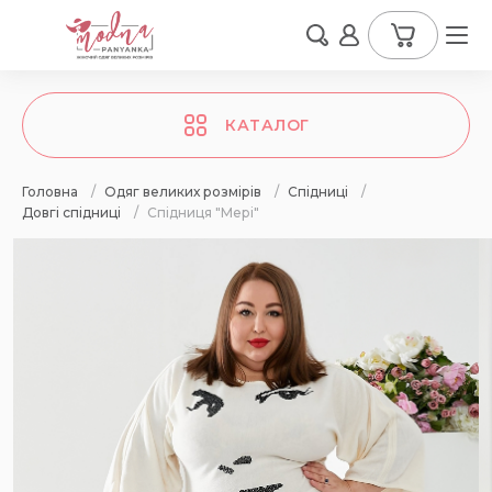
КАТАЛОГ
Головна
/
Одяг великих розмірів
/
Спідниці
/
Довгі спідниці
/
Спідниця "Мері"