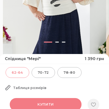
Спідниця "Мері"
1 390
грн
62-64
70-72
78-80
Таблиця розмірів
КУПИТИ