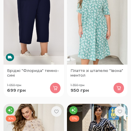
Бріджі "Флорида" темно-
Плаття зі штапелю "Івона"
сині
ментол
1 050
грн
1 350
грн
699
грн
950
грн
30%
17%