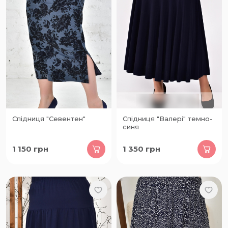
Cпідниця "Севентен"
Спідниця "Валері" темно-
синя
1 150
грн
1 350
грн