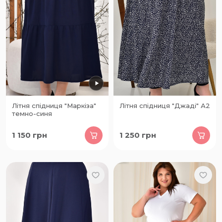
Літня спідниця "Маркіза"
Літня спідниця "Джаді" А2
темно-синя
1 150
грн
1 250
грн