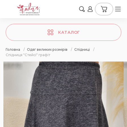
КАТАЛОГ
Головна
/
Одяг великих розмірів
/
Спідниці
/
Спідниця "Стейсі" графіт