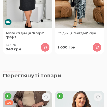
Тепла спідниця "Клара"
Спідниця "Багдад" сіра
графіт
1 390
грн
1 650
грн
949
грн
Переглянуті товари
29%