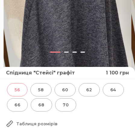
Спідниця "Стейсі" графіт
1 100
грн
56
58
60
62
64
66
68
70
Таблиця розмірів