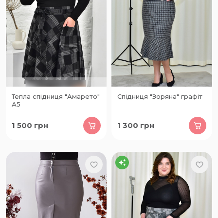
Тепла спідниця "Амарето"
Спідниця "Зоряна" графіт
А5
1 500
грн
1 300
грн