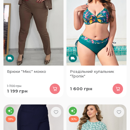
Брюки "Мікс" мокко
Роздільний купальник
"Тропік"
1 700
грн
1 600
грн
1 199
грн
33%
30%