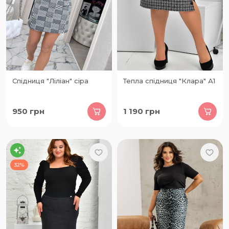
Спідниця "Ліліан" сіра
Тепла спідниця "Клара" А1
950
грн
1 190
грн
32%