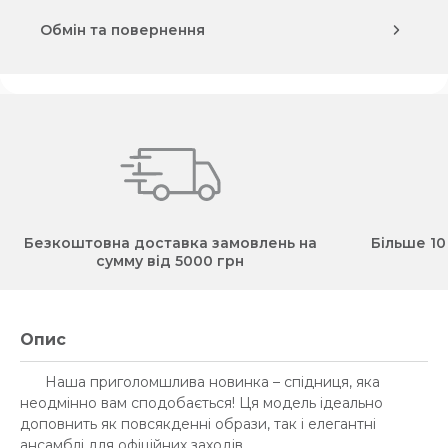
Обмін та повернення
Безкоштовна доставка замовлень на
Більше 10
сумму від 5000 грн
Опис
Наша приголомшлива новинка – спідниця, яка
неодмінно вам сподобається! Ця модель ідеально
доповнить як повсякденні образи, так і елегантні
ансамблі для офіційних заходів.