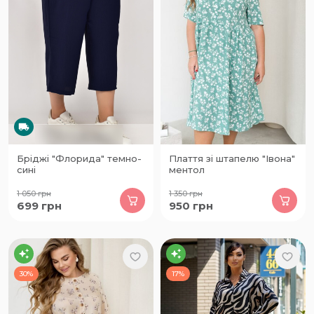
Бріджі "Флорида" темно-
Плаття зі штапелю "Івона"
сині
ментол
1 050
грн
1 350
грн
699
грн
950
грн
30%
17%