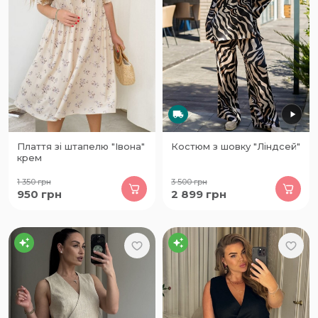
Плаття зі штапелю "Івона"
Костюм з шовку "Ліндсей"
крем
1 350
грн
3 500
грн
950
грн
2 899
грн