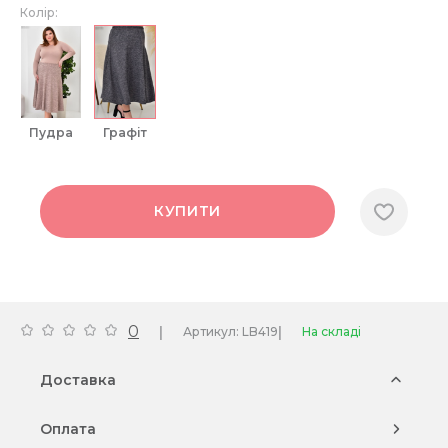
Колір:
пудра
графіт
КУПИТИ
0
|
|
Артикул: LB419
На складі
Доставка
Оплата