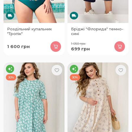
Роздільний купальник
Бріджі "Флорида" темно-
"Тропік"
сині
1 050
грн
1 600
грн
699
грн
30%
30%