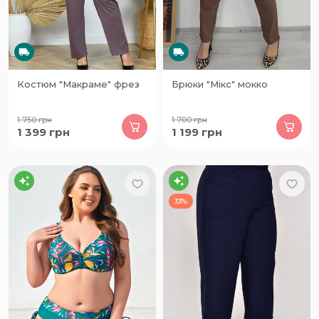
Костюм "Макраме" фрез
Брюки "Мікс" мокко
1 750
грн
1 700
грн
1 399
грн
1 199
грн
33%