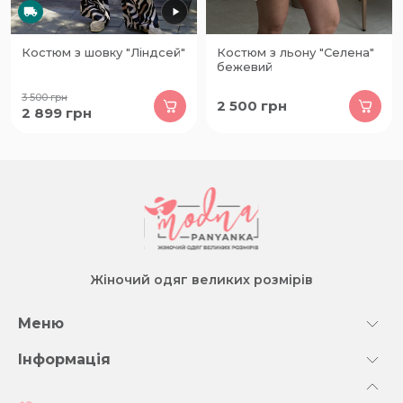
Костюм з шовку "Ліндсей"
Костюм з льону "Селена"
бежевий
3 500
грн
2 500
грн
2 899
грн
Жіночий одяг великих розмірів
Меню
Інформація