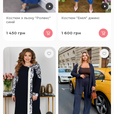
Костюм з льону "Ролекс"
Костюм "Емілі" джинс
синій
1 450
грн
1 600
грн