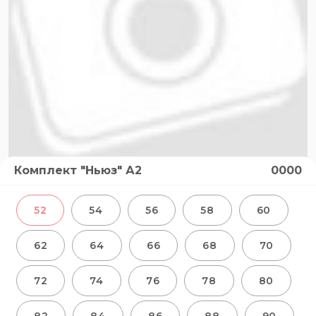
Комплект "Ньюз" А2
0000
52
54
56
58
60
62
64
66
68
70
72
74
76
78
80