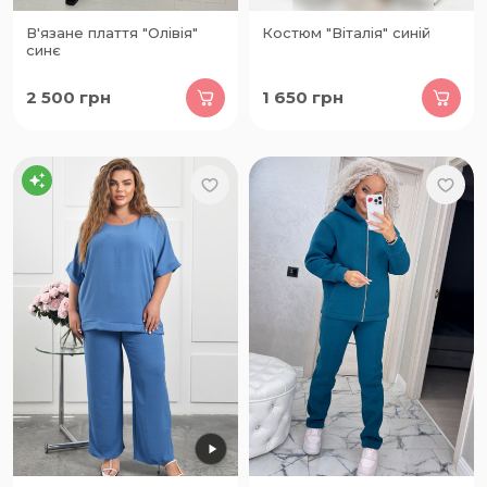
В'язане плаття "Олівія"
Костюм "Віталія" синій
синє
2 500
грн
1 650
грн