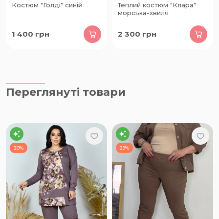
Костюм "Голді" синій
Теплий костюм "Клара"
морська-хвиля
1 400
грн
2 300
грн
Переглянуті товари
20%
29%