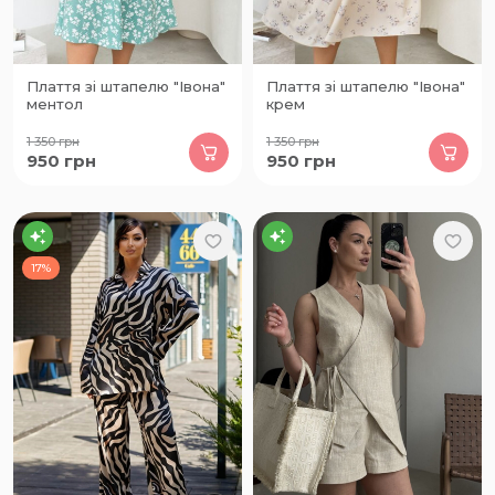
Плаття зі штапелю "Івона"
Плаття зі штапелю "Івона"
ментол
крем
1 350
грн
1 350
грн
950
грн
950
грн
17%