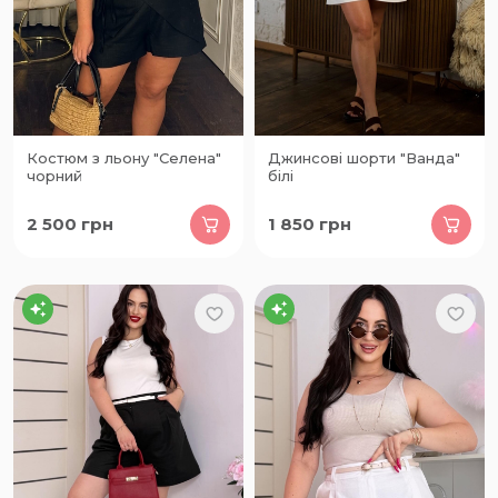
Костюм з льону "Селена"
Джинсові шорти "Ванда"
чорний
білі
2 500
грн
1 850
грн