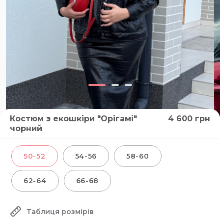
Костюм з екошкіри "Орігамі"
4 600
грн
чорний
50-52
54-56
58-60
62-64
66-68
Таблиця розмірів