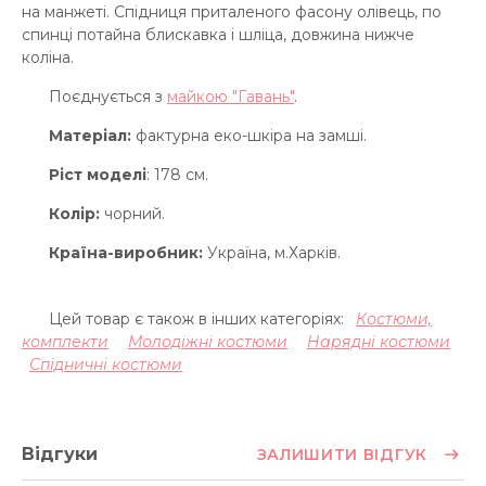
на манжеті. Спідниця приталеного фасону олівець, по
спинці потайна блискавка і шліца, довжина нижче
коліна.
Поєднується з
майкою "Гавань"
.
Матеріал:
фактурна еко-шкіра на замші.
Ріст моделі
: 178 см.
Колір:
чорний.
Країна-виробник:
Україна, м.Харків.
Цей товар є також в інших категоріях:
Костюми,
комплекти
Молодіжні костюми
Нарядні костюми
Спідничні костюми
Відгуки
ЗАЛИШИТИ ВІДГУК