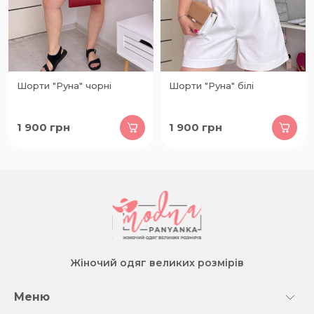
Шорти "Руна" чорні
Шорти "Руна" білі
1 900
грн
1 900
грн
Жіночий одяг великих розмірів
Меню