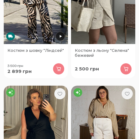
Костюм з шовку "Ліндсей"
Костюм з льону "Селена"
бежевий
3 500
грн
2 500
грн
2 899
грн