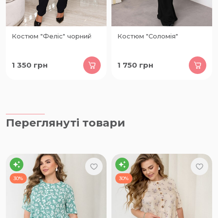
Костюм "Феліс" чорний
Костюм "Соломія"
1 350
грн
1 750
грн
Переглянуті товари
30%
30%