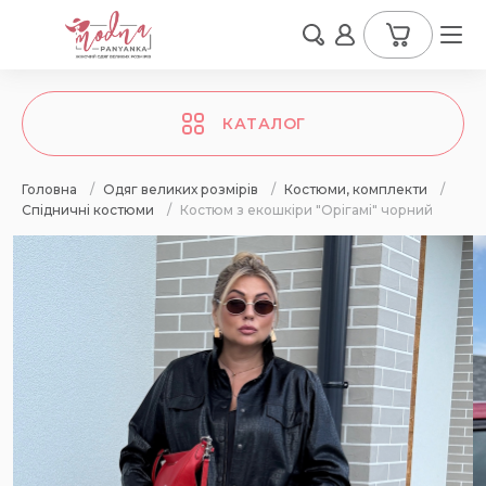
КАТАЛОГ
Головна
/
Одяг великих розмірів
/
Костюми, комплекти
/
Спідничні костюми
/
Костюм з екошкіри "Орігамі" чорний