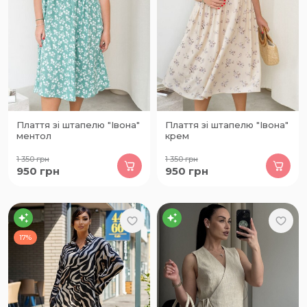
Плаття зі штапелю "Івона"
Плаття зі штапелю "Івона"
ментол
крем
1 350
грн
1 350
грн
950
грн
950
грн
17%