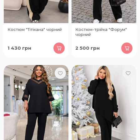
Костюм "Тітікана" чорний
Костюм-трійка "Форум"
чорний
1 430
грн
2 500
грн