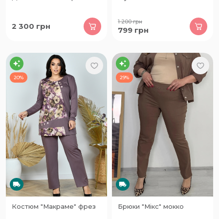
1 200
грн
2 300
грн
799
грн
20%
29%
Костюм "Макраме" фрез
Брюки "Мікс" мокко