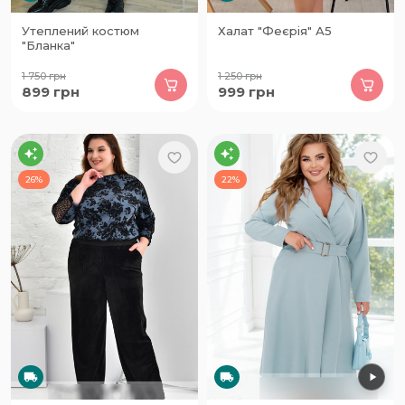
Утеплений костюм
Халат "Феєрія" А5
"Бланка"
1 750
грн
1 250
грн
899
грн
999
грн
26%
22%