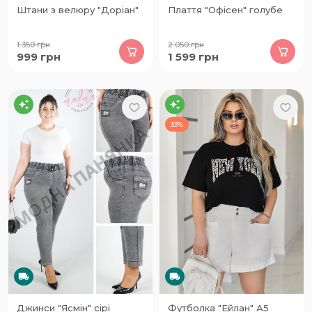
Штани з велюру "Доріан"
Плаття "Офісен" голубе
1 350
грн
2 050
грн
999
грн
1 599
грн
33%
Джинси "Ясмін" сірі
Футболка "Ейлан" А5