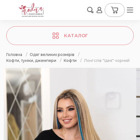
КАТАЛОГ
Головна
/
Одяг великих розмірів
/
Кофти, туніки, джемпери
/
Кофти
/
Лонгслів "Ідея" чорний