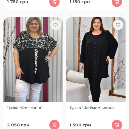
1 750
грн
1 150
грн
Туніка "Фелісія" А1
Туніка "Феймос" чорна
2 050
грн
1 500
грн