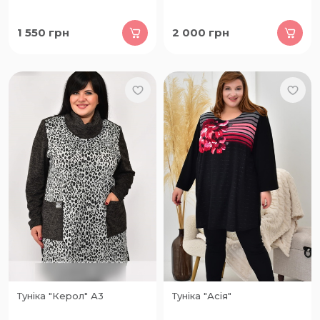
1 550
грн
2 000
грн
Туніка "Керол" А3
Туніка "Асія"