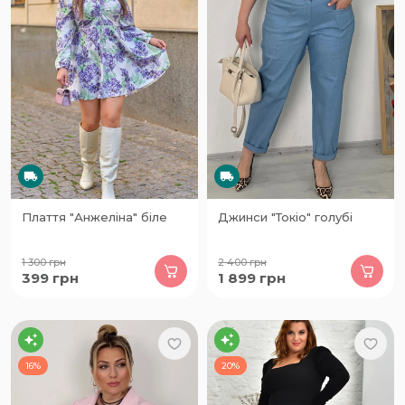
Плаття "Анжеліна" біле
Джинси "Токіо" голубі
1 300
грн
2 400
грн
399
грн
1 899
грн
16%
20%