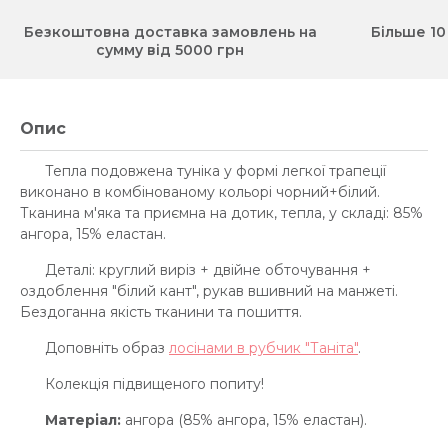
Безкоштовна доставка замовлень на
Більше 10
сумму від 5000 грн
Опис
Тепла подовжена туніка у формі легкої трапеції
виконано в комбінованому кольорі чорний+білий.
Тканина м'яка та приємна на дотик, тепла, у складі: 85%
ангора, 15% еластан.
Деталі: круглий виріз + двійне обточування +
оздоблення "білий кант", рукав вшивний на манжеті.
Бездоганна якість тканини та пошиття.
Доповніть образ
лосінами в рубчик "Таніта"
.
Колекція підвищеного попиту!
Матеріал:
ангора (85% ангора, 15% еластан).