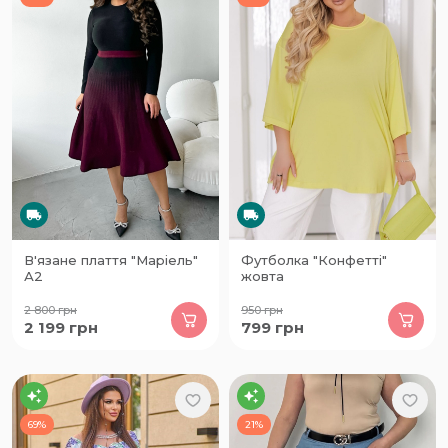
В'язане плаття "Маріель"
Футболка "Конфетті"
А2
жовта
2 800
грн
950
грн
2 199
грн
799
грн
69%
21%