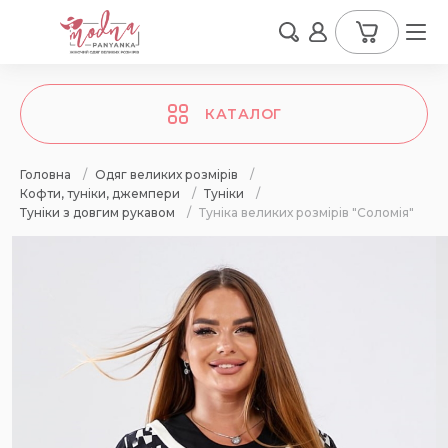
КАТАЛОГ
Головна
/
Одяг великих розмірів
/
Кофти, туніки, джемпери
/
Туніки
/
Туніки з довгим рукавом
/
Туніка великих розмірів "Соломія"