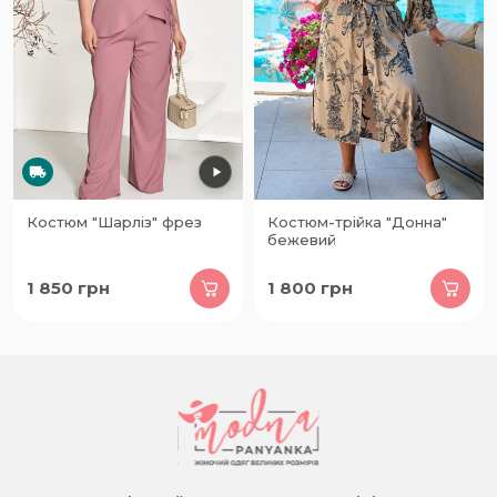
Костюм "Шарліз" фрез
Костюм-трійка "Донна"
бежевий
1 850
грн
1 800
грн