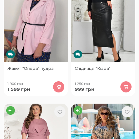
Жакет "Опера" пудра
Спідниця "Кіара"
1 900
грн
1 250
грн
1 599
грн
999
грн