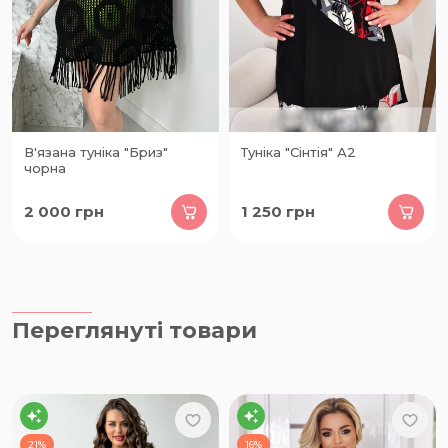
В'язана туніка "Бриз"
Туніка "Сінтія" А2
чорна
2 000
грн
1 250
грн
Переглянуті товари
21%
16%