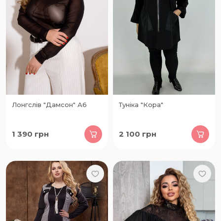
Лонгслів "Дамсон" А6
Туніка "Кора"
1 390
грн
2 100
грн