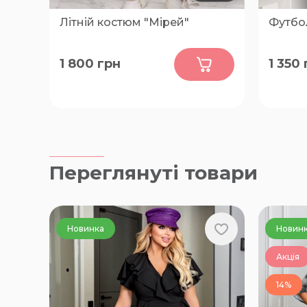
Літній костюм "Мірей"
Футбол
0
1 800
грн
1 350
58-62, 62-66, 76-80, 66-68, 70-74
68, 70, 
Переглянуті товари
Новинка
Новин
Акція
14%