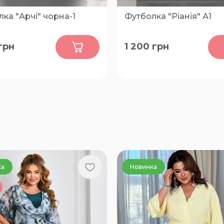
ка "Арчі" чорна-1
Футболка "Ріанія" А1
0
0
грн
1 200
грн
72, 62, 64, 66, 74, 76
60, 62, 64, 66, 68, 70, 72, 74
ка
Новинка