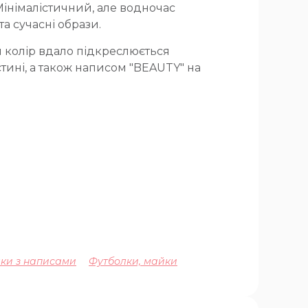
інімалістичний, але водночас
а сучасні образи.
й колір вдало підкреслюється
тині, а також написом "BEAUTY" на
ки з написами
Футболки, майки