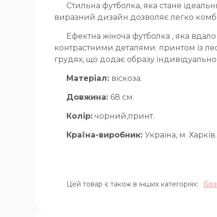
Стильна футболка, яка стане ідеал
виразний дизайн дозволяє легко комбін
Ефектна жіноча футболка , яка вдал
контрастними деталями: принтом із лео
грудях, що додає образу індивідуальнос
Матеріал:
віскоза.
Довжина:
68 см.
Колір:
чорний,принт.
Країна-виробник:
Україна, м. Харків.
Цей товар є також в інших категоріях:
Баз