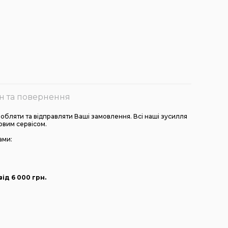
н та повернення
бляти та відправляти Ваші замовлення. Всі наші зусилля
овим сервісом.
ами:
ід 6 000
грн
.