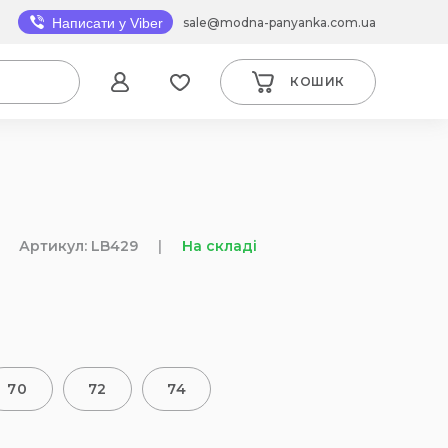
sale@modna-panyanka.com.ua
Написати у Viber
КОШИК
Артикул: LB429
|
На складі
70
72
74