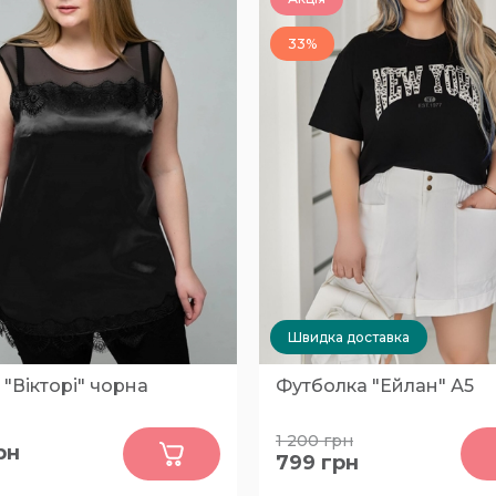
33%
Швидка доставка
"Вікторі" чорна
Футболка "Ейлан" А5
0
0
1 200
грн
рн
799
грн
58
60-62