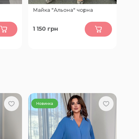
Майка "Альона" чорна
0
1 150
грн
50-52, 54-56, 58-60, 62-64, 66-68
Новинка