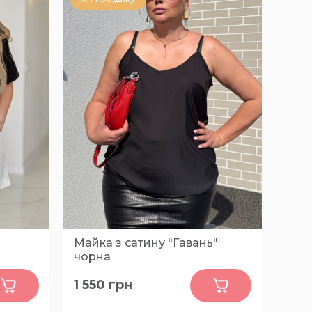
Майка з сатину "Гавань"
чорна
0
1 550
грн
54-56, 50-52, 58-60, 62-64, 66-68