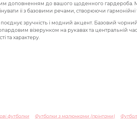
ьним доповненням до вашого щоденного гардероба. М
увати її з базовими речами, створюючи гармонійні т
о поєднує зручність і модний акцент. Базовий чорни
пардовим візерунком на рукавах та центральній час
ті та характеру.
ові футболки
Футболки з малюнками (прінтами)
Футбол