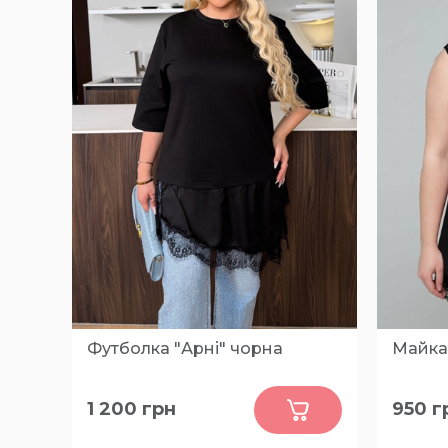
Футболка "Арні" чорна
Майка 
0
1 200
грн
950
г
50-52, 54-56, 58-60
56, 54, 