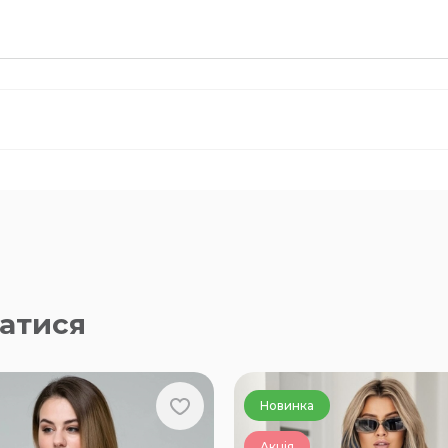
атися
Новинка
Акція