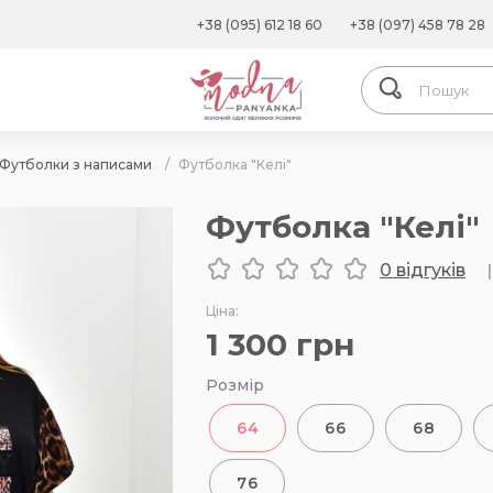
+38 (095) 612 18 60
+38 (097) 458 78 28
Футболки з написами
/
Футболка "Келі"
Футболка "Келі"
0 відгуків
|
Ціна:
1 300
грн
Розмір
64
66
68
76