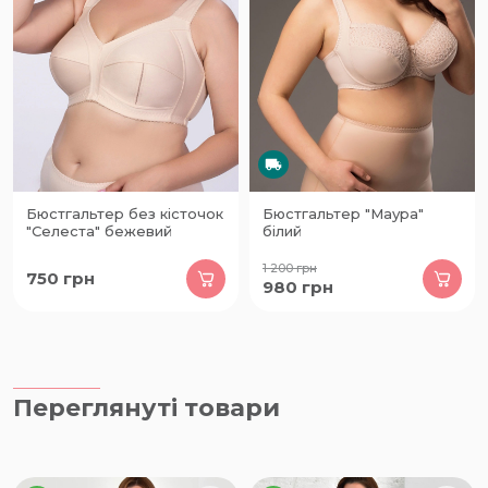
Бюстгальтер без кісточок
Бюстгальтер "Маура"
"Селеста" бежевий
білий
1 200
грн
750
грн
980
грн
Переглянуті товари