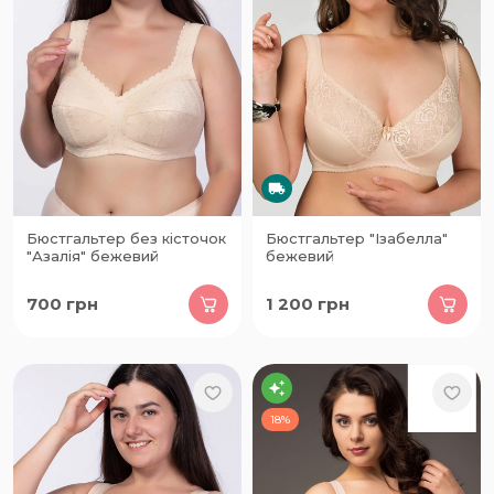
Бюстгальтер без кісточок
Бюстгальтер "Ізабелла"
"Азалія" бежевий
бежевий
700
грн
1 200
грн
18%