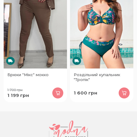
Брюки "Мікс" мокко
Роздільний купальник
"Тропік"
1 700
грн
1 600
грн
1 199
грн