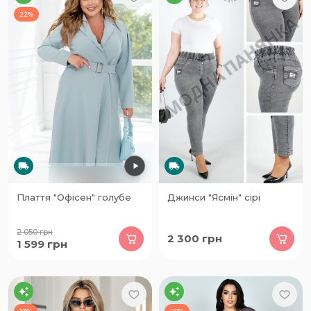
22%
Плаття "Офісен" голубе
Джинси "Ясмін" сірі
2 050
грн
2 300
грн
1 599
грн