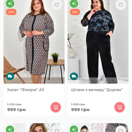
20%
26%
Халат "Феєрія" А5
Штани з велюру "Доріан"
1 250
грн
1 350
грн
999
грн
999
грн