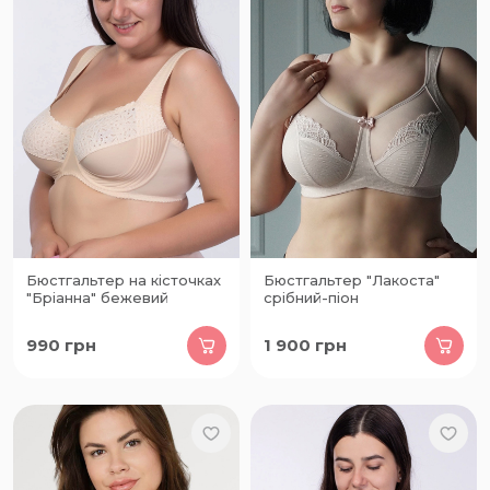
Бюстгальтер на кісточках
Бюстгальтер "Лакоста"
"Бріанна" бежевий
срібний-піон
990
грн
1 900
грн