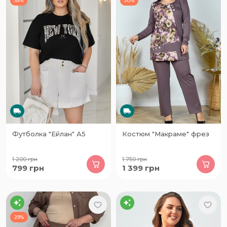
33%
20%
Футболка "Ейлан" А5
Костюм "Макраме" фрез
1 200
грн
1 750
грн
799
грн
1 399
грн
29%