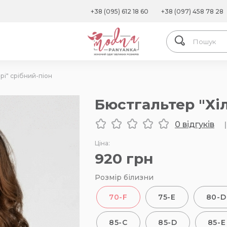
+38 (095) 612 18 60
+38 (097) 458 78 28
рі" срібний-піон
Бюстгальтер "Хіл
0 відгуків
|
Ціна:
920
грн
Розмір білизни
70-F
75-E
80-D
85-C
85-D
85-E