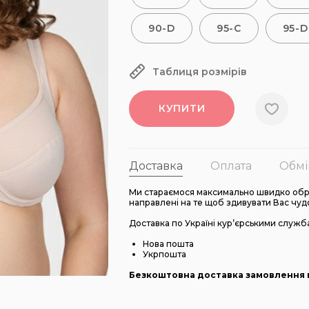
90-D
95-C
95-D
Таблиця розмірів
КУПИТИ
Доставка
Оплата
Обмі
Ми стараємося максимально швидко обро
направлені на те щоб здивувати Вас чуд
Доставка по Україні кур’єрськими служб
Нова пошта
Укрпошта
Безкоштовна доставка замовлення в