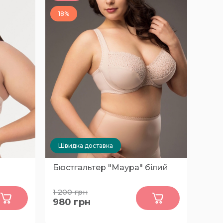
18%
Швидка доставка
Бюстгальтер "Маура" білий
0
1 200
грн
980
грн
, 80-
95-F
0-C