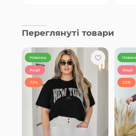
110-F
Переглянуті товари
Новинка
Новин
Акція
Акція
33%
20%