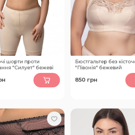
ючі шорти проти
Бюстгальтер без кісточ
ння "Силует" бежеві
"Півонія" бежевий
0
0
рн
850
грн
80, 75
80-C, 80-D, 80-E, 80-F, 80-
H, 85-C, 85-D, 85-E, 85-F, 85
H, 90-C, 90-D, 90-E, 90-F, 9
90-H, 95-C, 95-D, 95-E, 95-F
100-C, 100-D, 100-E, 100-F,