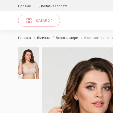
Про нас
Доставка і оплата
КАТАЛОГ
Головна
/
Білизна
/
Бюстгальтери
/
Бюстгальтер "Хіла