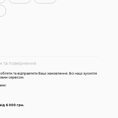
н та повернення
бляти та відправляти Ваші замовлення. Всі наші зусилля
овим сервісом.
ами:
ід 6 000
грн
.