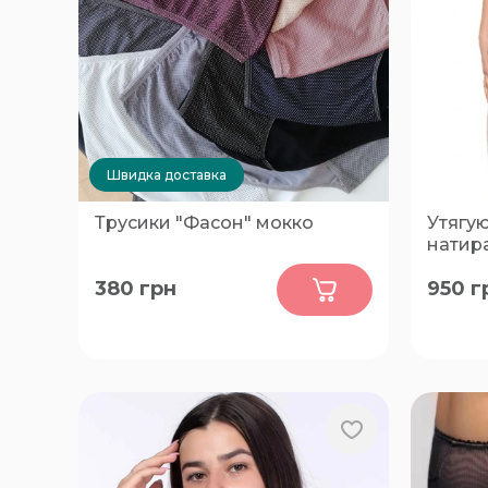
Швидка доставка
Трусики "Фасон" мокко
Утягу
натира
0
380
грн
950
г
FREE
90, 85, 