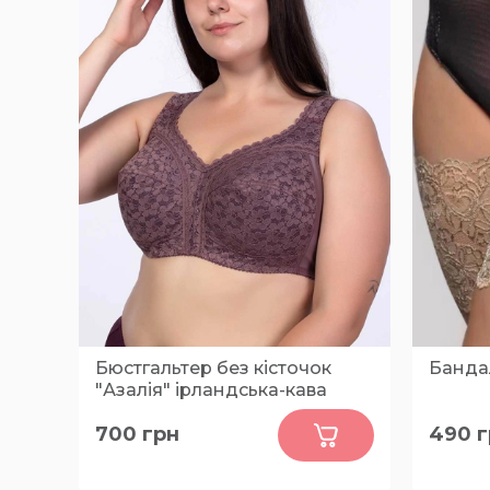
Бюстгальтер без кісточок
Банда
"Азалія" ірландська-кава
0
700
грн
490
г
95-C, 95-D, 95-E, 95-G, 100-C, 105-
L, XL, 2
D, 105-E, 105-F, 110-C, 110-D, 110-E,