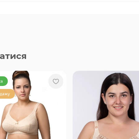
атися
ка
одажу