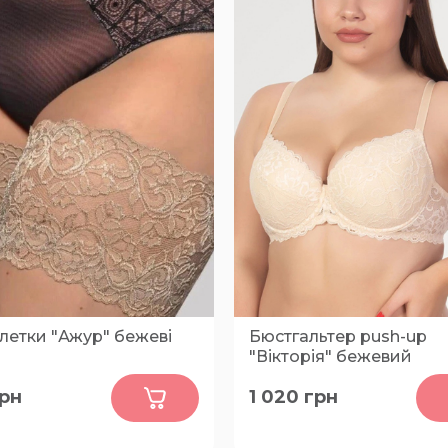
летки "Ажур" бежеві
Бюстгальтер push-up
"Вікторія" бежевий
0
0
рн
1 020
грн
XL, 3XL, M
75-B, 75-C, 75-D, 80-B, 80-C
D, 85-B, 85-C, 85-D, 90-B, 9