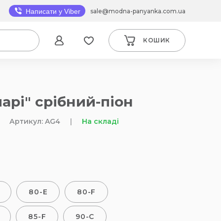
sale@modna-panyanka.com.ua
Написати у Viber
КОШИК
арі" срібний-піон
Артикул: AG4
|
На складі
80-E
80-F
85-F
90-C