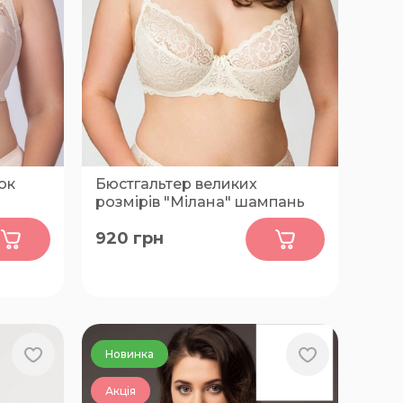
ок
Бюстгальтер великих
розмірів "Мілана" шампань
0
920
грн
G, 80-
75-C, 75-D, 75-F, 80-C, 85-C, 85-D,
-G, 85-
85-F, 90-C, 90-E, 95-C, 95-D, 75-E,
0-G,
80-D, 80-E, 80-F, 85-E, 90-D
, 95-G,
 100-G
Новинка
Акція