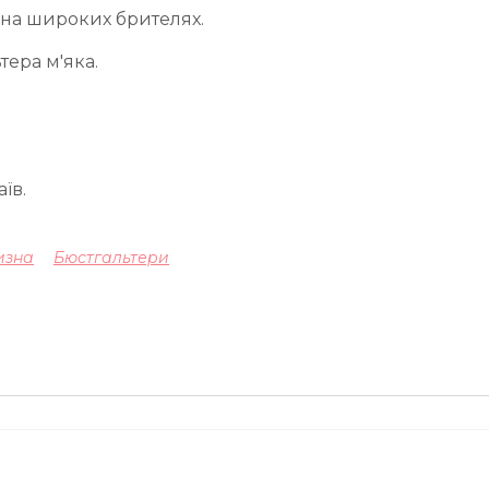
 на широких брителях.
тера м'яка.
їв.
изна
Бюстгальтери