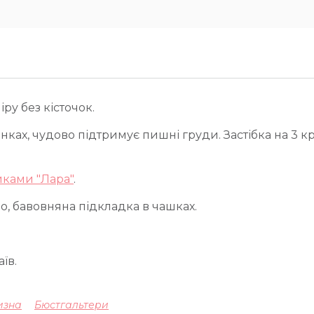
ру без кісточок.
ках, чудово підтримує пишні груди. Застібка на 3 к
ками "Лара"
.
о, бавовняна підкладка в чашках.
їв.
изна
Бюстгальтери