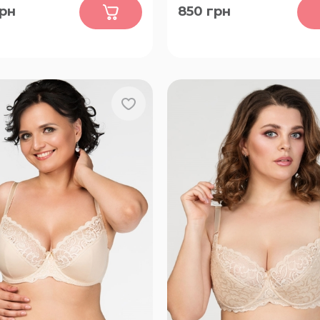
рн
850
грн
, XL, L
80-C, 80-D, 80-E, 80-F, 80-
H, 85-C, 85-D, 85-E, 85-F, 85
H, 90-C, 90-D, 90-E, 90-F, 9
90-H, 95-C, 95-D, 95-E, 95-F
100-C, 100-D, 100-E, 100-F,