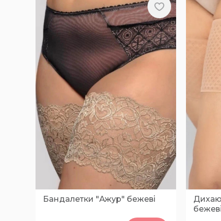
Бандалетки "Ажур" бежеві
Дихаю
бежев
0