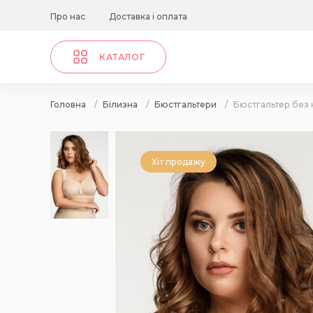
Про нас
Доставка і оплата
КАТАЛОГ
Головна
/
Білизна
/
Бюстгальтери
/
Бюстгальтер без 
Хіт продажу