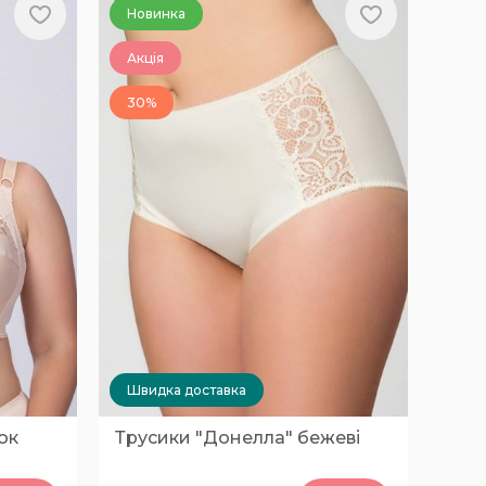
Новинка
Акція
30%
Швидка доставка
ок
Трусики "Донелла" бежеві
0