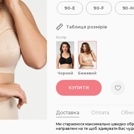
90-E
90-F
90-H
Таблиця розмірів
Колір:
чорний
бежевий
КУПИТИ
Доставка
Оплата
Обмі
Ми стараємося максимально швидко обро
направлені на те щоб здивувати Вас чуд