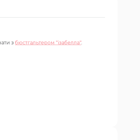
нати з
бюстгальтером "ізабелла"
.