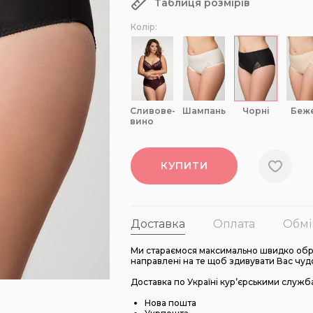
Таблиця розмірів
Колір:
сливове-
шампань
чорні
беж
вино
КУПИТИ
Доставка
Оплата
Обмі
Ми стараємося максимально швидко обро
направлені на те щоб здивувати Вас чуд
Доставка по Україні кур’єрськими служб
Нова пошта