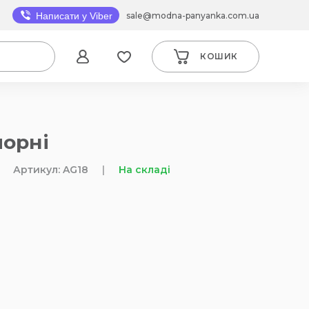
sale@modna-panyanka.com.ua
Написати у Viber
КОШИК
чорні
Артикул: AG18
|
На складі