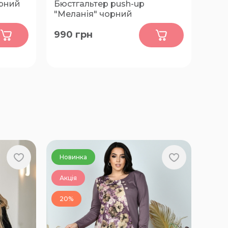
орний
Бюстгальтер push-up
"Меланія" чорний
0
990
грн
, 80-D,
75-B, 75-C, 75-D, 80-B, 80-C, 85-B,
, 85-E,
85-C
, 90-F,
Новинка
Акція
20%