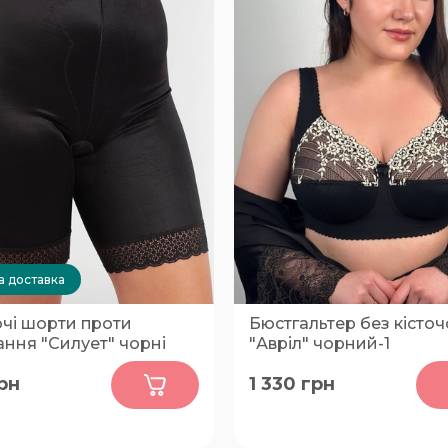
 доставка
ючі шорти проти
Бюстгальтер без кісточ
ння "Силует" чорні
"Авріл" чорний-1
0
0
рн
1 330
грн
80-G, 80-H, 85-H, 85-I, 90-D
E, 90-F, 90-G, 90-I, 90-J, 95
E, 95-F, 95-G, 95-H, 95-I, 95-