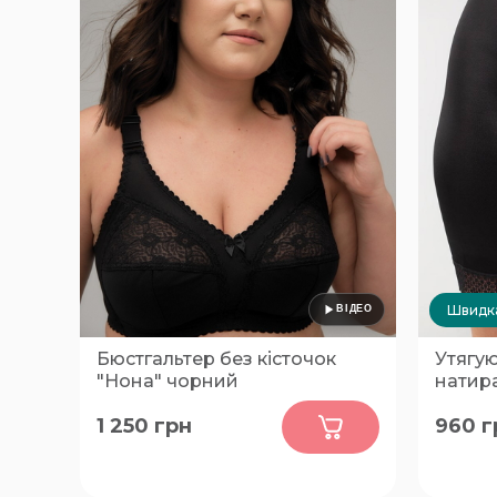
Швидка
Бюстгальтер без кісточок
Утягу
"Нона" чорний
натира
0
1 250
грн
960
г
80-C, 80-E, 80-F, 80-H, 90-B, 90-
100
C, 90-D, 90-E, 90-F, 90-H, 90-I,
95-E, 95-D, 95-F, 95-G, 110-D, 110-