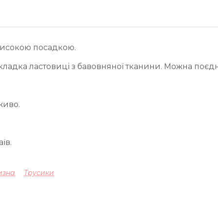
 високою посадкою.
дкладка ластовиці з бавовняної тканини. Можна поєд
живо.
їв.
изна
Трусики