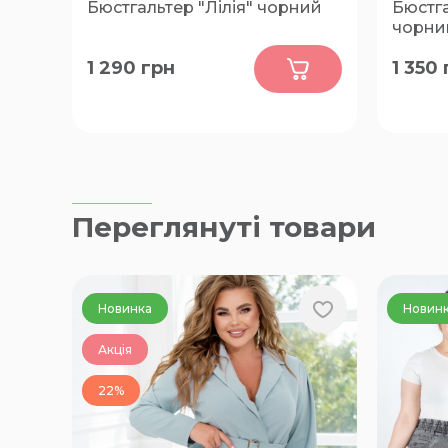
Бюстгальтер "Лілія" чорний
Бюстг
чорни
0
1 290
грн
1 350
90-E, 90-F, 95-D
75-C, 75
80-C, 8
H, 85-C,
H, 90-C
90-H, 95
95-G, 9
100-F, 
Переглянуті товари
Новинка
Новин
Акція
22%