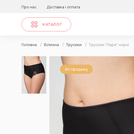
Про нас
Доставка і оплата
КАТАЛОГ
Головна
/
Білизна
/
Трусики
/
Трусики "Лара" чорні
Хіт продажу