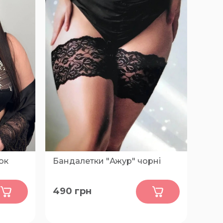
ок
Бандалетки "Ажур" чорні
0
490
грн
, 90-
L, 3XL, 2XL, XL, M
-D, 95-
J, 100-