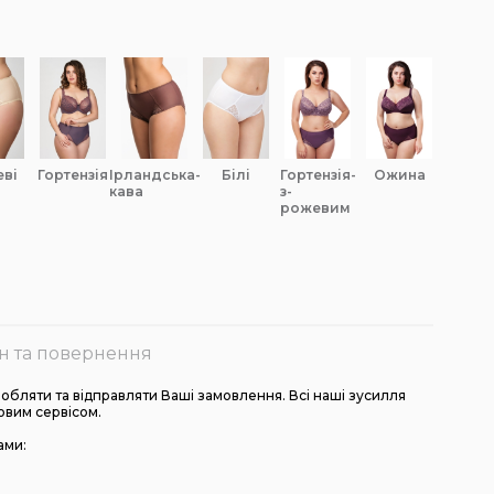
еві
гортензія
ірландська-
білі
гортензія-
ожина
кава
з-
рожевим
н та повернення
бляти та відправляти Ваші замовлення. Всі наші зусилля
овим сервісом.
ами: