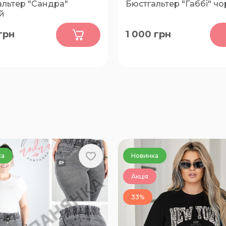
альтер "Сандра"
Бюстгальтер "Габбі" ч
й
0
0
грн
1 000
грн
-D, 75-E, 75-F, 75-H, 80-B,
75-D, 75-E, 75-F, 75-G, 80-C
0-D, 80-E, 80-F, 80-G, 80-
80-E, 80-F, 80-G, 85-C, 85-D
 85-D, 85-E, 85-F, 85-G, 85-
85-F, 85-G, 90-C, 90-D, 90-E
, 90-D, 90-E, 90-F, 90-G,
95-C, 95-D, 95-E
-B, 95-C, 95-D, 95-E, 95-F,
5-H, 100-C, 100-D, 100-E,
100-G
ка
Новинка
Акція
33%