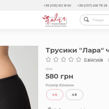
+38 (095) 612 18 60
+38 (097) 458 78 28
Трусики "Лара" 
0 відгуків
|
Ціна:
580
грн
Розмір білизни
46
48