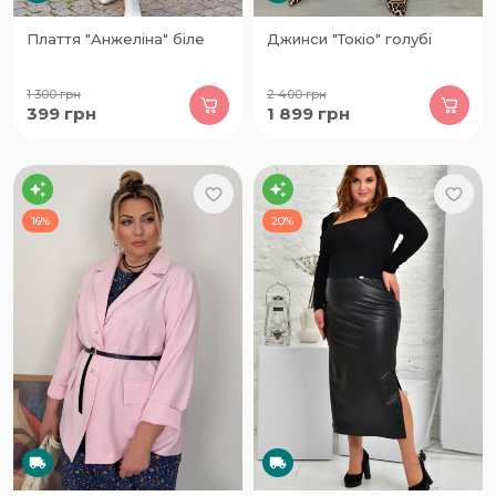
Плаття "Анжеліна" біле
Джинси "Токіо" голубі
1 300
грн
2 400
грн
399
грн
1 899
грн
16%
20%