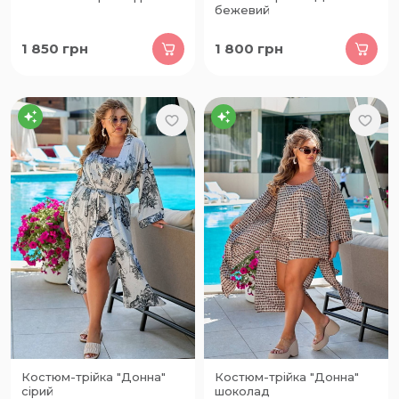
бежевий
1 850
грн
1 800
грн
Костюм-трійка "Донна"
Костюм-трійка "Донна"
сірий
шоколад