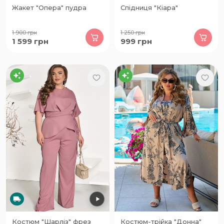
Жакет "Опера" пудра
Спідниця "Кіара"
1 900
грн
1 250
грн
1 599
грн
999
грн
Костюм "Шарліз" фрез
Костюм-трійка "Донна"