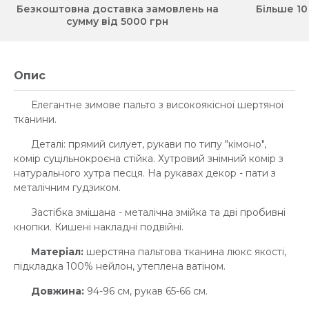
Безкоштовна доставка замовлень на
Більше 10
сумму від 5000 грн
Опис
Елегантне зимове пальто з високоякісної шертяної
тканини.
Деталі: прямий силует, рукави по типу "кімоно",
комір суцільнокроєна стійка. Хутровий знімний комір з
натурального хутра песця. На рукавах декор - пати з
металічним гудзиком.
Застібка змішана - металічна змійка та дві пробивні
кнопки. Кишені накладні подвійні.
Матеріал:
шерстяна пальтова тканина люкс якості,
підкладка 100% нейлон, утеплена ватіном.
Довжина:
94-96 см, рукав 65-66 см.