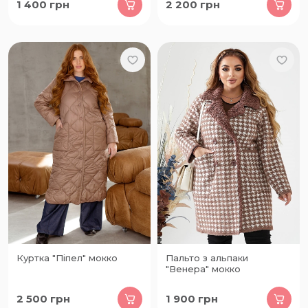
1 400
грн
2 200
грн
Куртка "Піпел" мокко
Пальто з альпаки
"Венера" мокко
2 500
грн
1 900
грн