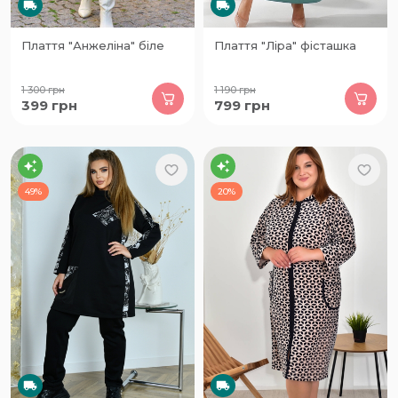
Плаття "Анжеліна" біле
Плаття "Ліра" фісташка
1 300
грн
1 190
грн
399
грн
799
грн
49%
20%