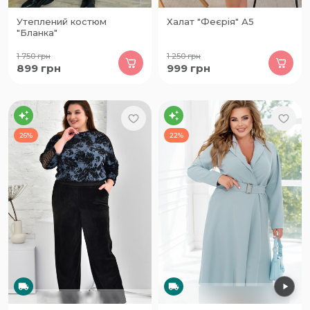
Утеплений костюм
Халат "Феєрія" А5
"Бланка"
1 750
грн
1 250
грн
899
грн
999
грн
26%
22%