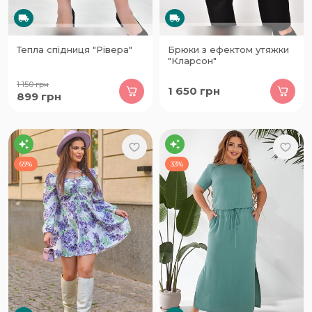
Тепла спідниця "Рівера"
Брюки з ефектом утяжки
"Кларсон"
1 150
грн
1 650
грн
899
грн
69%
33%