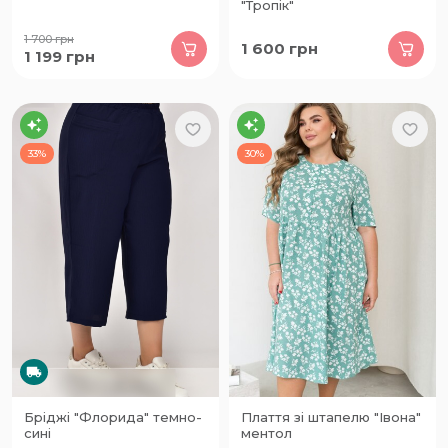
"Тропік"
1 700
грн
1 600
грн
1 199
грн
33%
30%
Бріджі "Флорида" темно-
Плаття зі штапелю "Івона"
сині
ментол