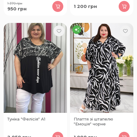
1 370
грн
1 200
грн
950
грн
Туніка "Фелісія" А1
Плаття зі штапелю
"Емоція" чорне