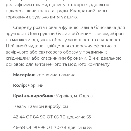
рельєфними швами, що імітують корсет, ідеально
підкреслюючи талію та груди. Квадратний виріз
горловини візуально витягує шию.
Спереду розташована функціональна блискавка для
зручності. Довгі рукави-буфи з об'ємним плечем, зібрані
на манжети, додають образу жіночності та святковості.
Цей виріб чудово підійде для створення ефектного
вечірнього або святкового образу у поєднанні зі
спідницями або класичними брюками. Він є ідеальною
основою для витонченого та модного комплекту.
Матеріал:
костюмна тканина.
Колір:
чорний.
Країна-виробник:
Україна, м. Одеса.
Реальні заміри виробу, см
42-44 ОГ 84-90 ОТ 65-70 довжина 53
46-48 ОГ 90-96 ОТ 70-78 довжина 55