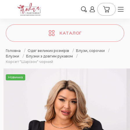
КАТАЛОГ
Головна
/
Одяг великих розмірів
/
Блузи, сорочки
/
Блузки
/
Блузки з довгим рукавом
/
Корсет "Шарізон" чорний
Новинка