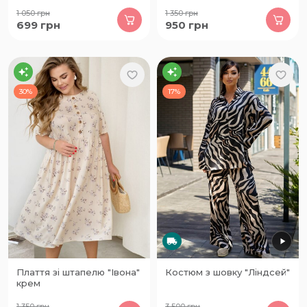
1 050
грн
1 350
грн
699
грн
950
грн
30%
17%
Плаття зі штапелю "Івона"
Костюм з шовку "Ліндсей"
крем
1 350
грн
3 500
грн