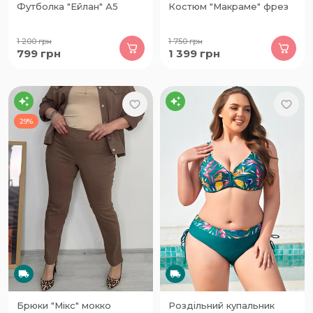
Футболка "Ейлан" А5
Костюм "Макраме" фрез
1 200
грн
1 750
грн
799
грн
1 399
грн
29%
Брюки "Мікс" мокко
Роздільний купальник