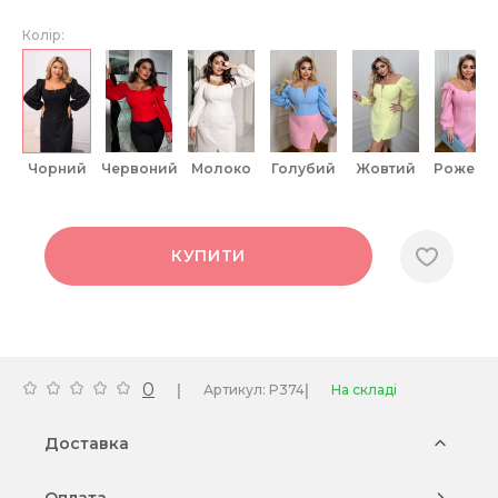
Колір:
чорний
червоний
молоко
голубий
жовтий
рожеви
КУПИТИ
0
|
|
Артикул: P374
На складі
Доставка