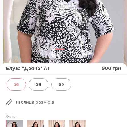
Блуза "Даяна" А1
900
грн
56
58
60
Таблиця розмірів
Колір: