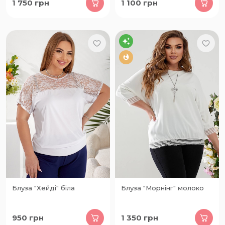
1 750
грн
1 100
грн
Блуза "Хейді" біла
Блуза "Морнінг" молоко
950
грн
1 350
грн