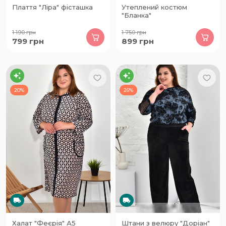
Плаття "Ліра" фісташка
Утеплений костюм
"Бланка"
1 190
грн
1 750
грн
799
грн
899
грн
20%
26%
Халат "Феєрія" А5
Штани з велюру "Доріан"