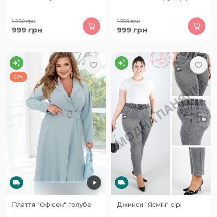
1 250
грн
1 350
грн
999
грн
999
грн
22%
Плаття "Офісен" голубе
Джинси "Ясмін" сірі