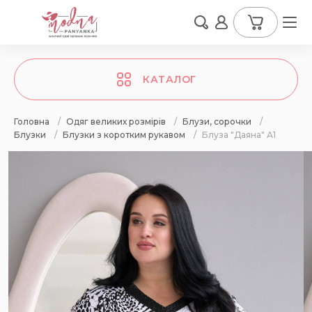
КАТАЛОГ
Головна
/
Одяг великих розмірів
/
Блузи, сорочки
/
Блузки
/
Блузки з коротким рукавом
/
Блуза "Даяна" А1