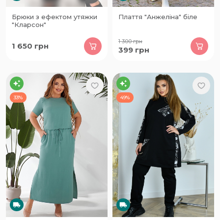
Брюки з ефектом утяжки
Плаття "Анжеліна" біле
"Кларсон"
1 300
грн
1 650
грн
399
грн
33%
49%