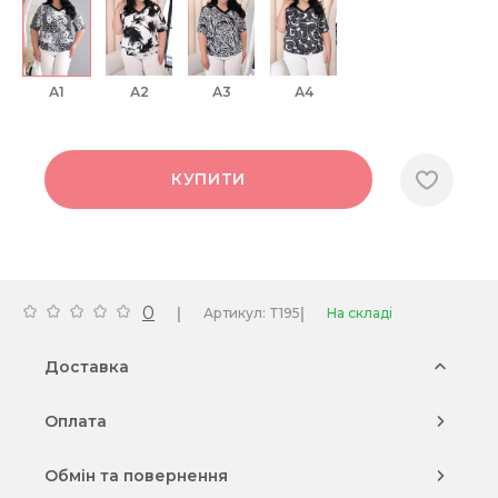
А1
А2
А3
А4
КУПИТИ
0
|
|
Артикул: T195
На складі
Доставка
Оплата
Обмін та повернення