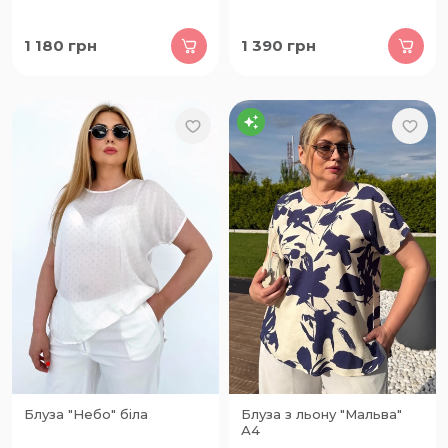
1 180
грн
1 390
грн
Блуза "Небо" біла
Блуза з льону "Мальва"
А4