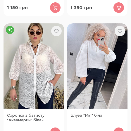
1 150
грн
1 350
грн
Сорочка з батисту
Блуза "Мія" біла
"Аквамарин" біла-1