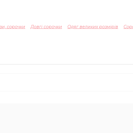
зи, сорочки
Довгі сорочки
Одяг великих розмірів
Сор