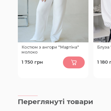
Костюм з ангори "Мартіна"
Блуза 
молоко
0
1 750
грн
1 180
48-50, 52-54, 56-58, 60-62
48-50, 
Переглянуті товари