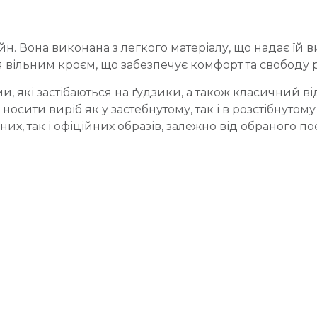
н. Вона виконана з легкого матеріалу, що надає їй в
вільним кроєм, що забезпечує комфорт та свободу р
и, які застібаються на ґудзики, а також класичний в
 носити виріб як у застебнутому, так і в розстібнутом
их, так і офіційних образів, залежно від обраного 