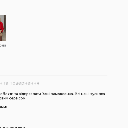
вона
н та повернення
бляти та відправляти Ваші замовлення. Всі наші зусилля
овим сервісом.
ами: