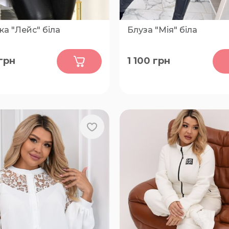
а "Лейс" біла
Блуза "Мія" біла
0
0
грн
1 100
грн
42-44, 46-48, 50-52