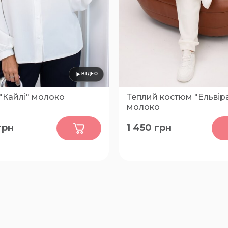
"Кайлі" молоко
Теплий костюм "Ельвір
молоко
0
0
грн
1 450
грн
52-54, 56-58, 60-62
42-44, 44-46, 48-50, 52-54, 
60-62