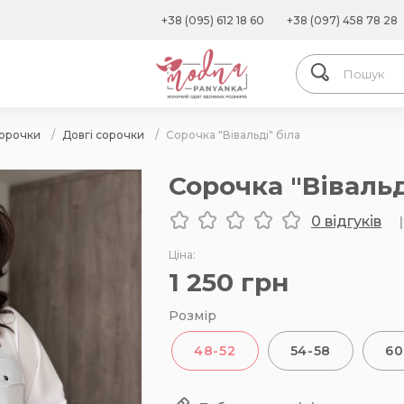
+38 (095) 612 18 60
+38 (097) 458 78 28
орочки
/
Довгі сорочки
/
Сорочка "Вівальді" біла
Сорочка "Вівальд
0 відгуків
|
Ціна:
1 250
грн
Розмір
48-52
54-58
60