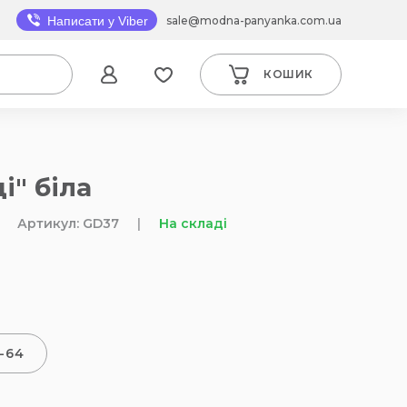
sale@modna-panyanka.com.ua
Написати у Viber
КОШИК
і" біла
Артикул: GD37
|
На складі
-64