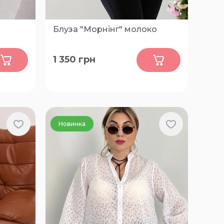
Блуза "Морнінг" молоко
0
1 350
грн
54, 56, 58, 60
Новинка