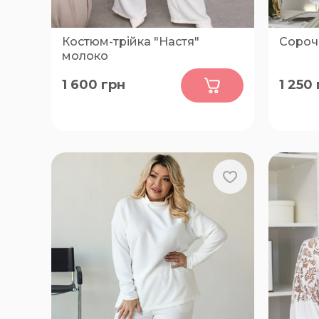
Костюм-трійка "Настя"
Сорочк
молоко
0
1 600
грн
1 250
48-50, 52-54, 56-58
XL, 2XL