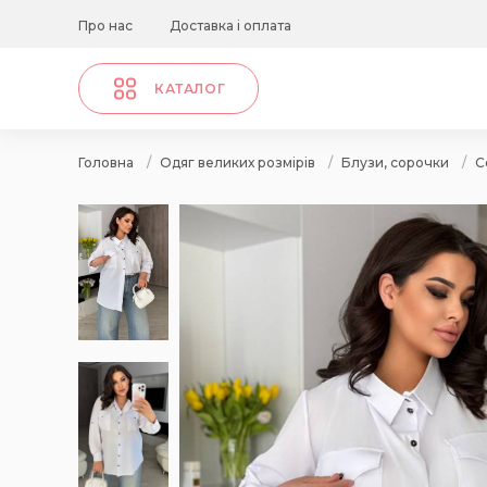
Про нас
Доставка і оплата
КАТАЛОГ
Головна
/
Одяг великих розмірів
/
Блузи, сорочки
/
С