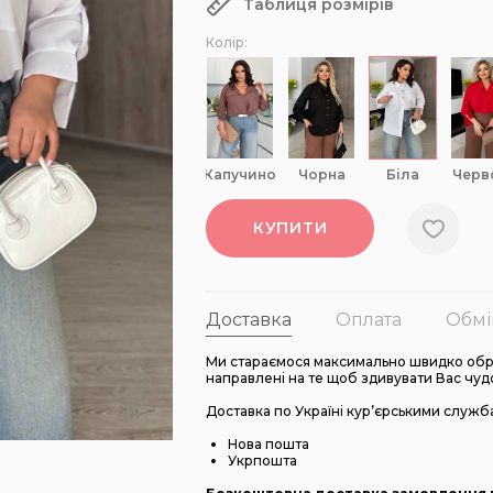
Таблиця розмірів
Колір:
капучино
чорна
біла
чер
КУПИТИ
Доставка
Оплата
Обмі
Ми стараємося максимально швидко обро
направлені на те щоб здивувати Вас чуд
Доставка по Україні кур’єрськими служб
Нова пошта
Укрпошта