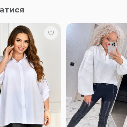
атися