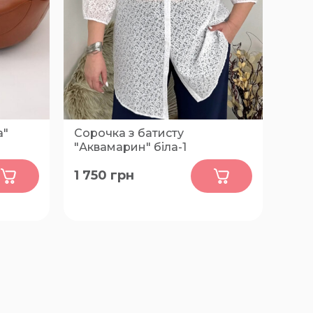
а"
Сорочка з батисту
"Аквамарин" біла-1
0
1 750
грн
56-58,
50-52, 54-56, 58-60, 62-64, 66-68