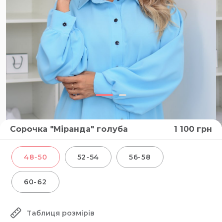
Сорочка "Міранда" голуба
1 100
грн
48-50
52-54
56-58
60-62
Таблиця розмірів