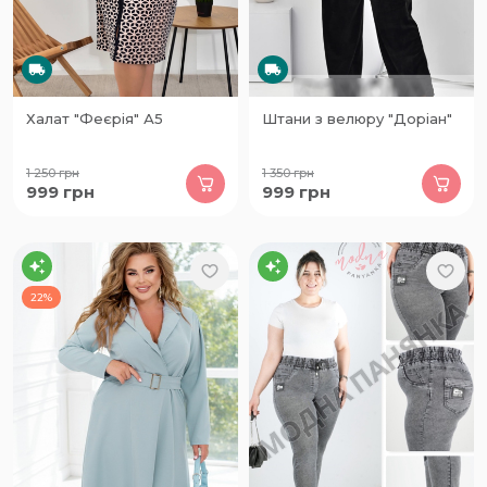
Халат "Феєрія" А5
Штани з велюру "Доріан"
1 250
грн
1 350
грн
999
грн
999
грн
22%