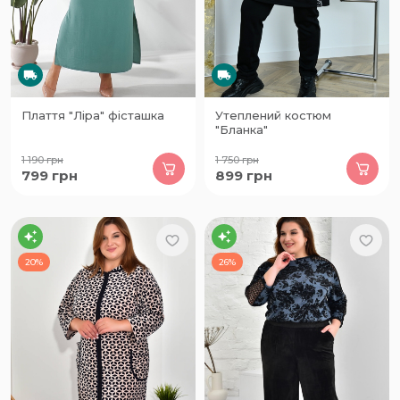
Плаття "Ліра" фісташка
Утеплений костюм
"Бланка"
1 190
грн
1 750
грн
799
грн
899
грн
20%
26%