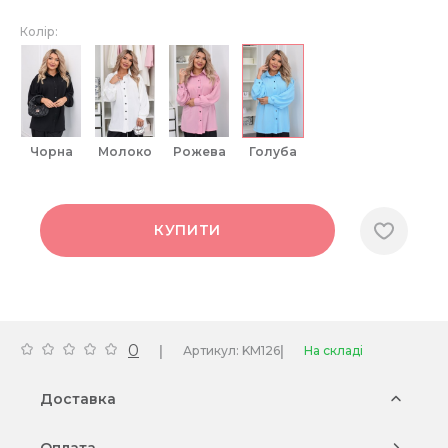
Колір:
чорна
молоко
рожева
голуба
КУПИТИ
0
|
|
Артикул: KM126
На складі
Доставка