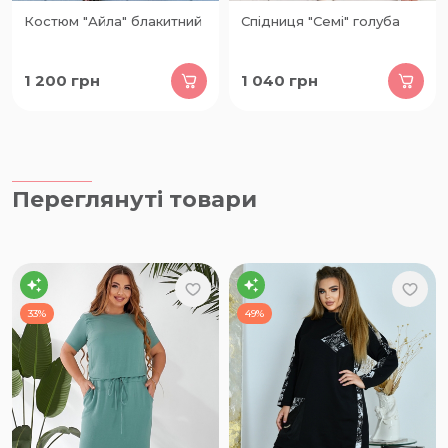
Костюм "Айла" блакитний
Спідниця "Семі" голуба
1 200
грн
1 040
грн
Переглянуті товари
33%
49%