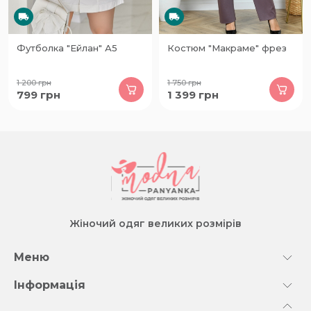
Футболка "Ейлан" А5
Костюм "Макраме" фрез
1 200
грн
1 750
грн
799
грн
1 399
грн
Жіночий одяг великих розмірів
Меню
Інформація