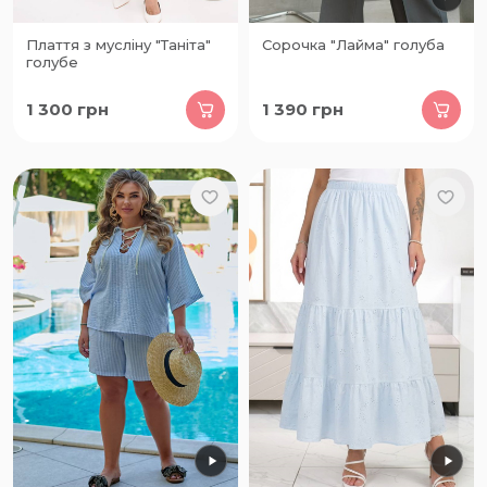
Плаття з мусліну "Таніта"
Сорочка "Лайма" голуба
голубе
1 300
грн
1 390
грн