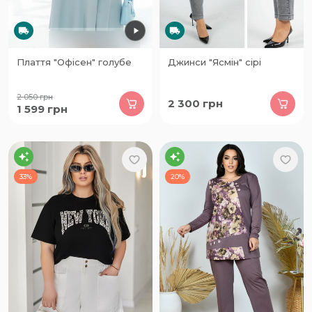
Плаття "Офісен" голубе
Джинси "Ясмін" сірі
2 050
грн
2 300
грн
1 599
грн
33%
20%