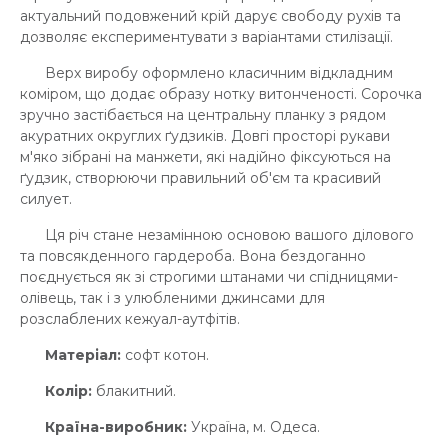
актуальний подовжений крій дарує свободу рухів та
дозволяє експериментувати з варіантами стилізації.
Верх виробу оформлено класичним відкладним
коміром, що додає образу нотку витонченості. Сорочка
зручно застібається на центральну планку з рядом
акуратних округлих ґудзиків. Довгі просторі рукави
м'яко зібрані на манжети, які надійно фіксуються на
ґудзик, створюючи правильний об'єм та красивий
силует.
Ця річ стане незамінною основою вашого ділового
та повсякденного гардероба. Вона бездоганно
поєднується як зі строгими штанами чи спідницями-
олівець, так і з улюбленими джинсами для
розслаблених кежуал-аутфітів.
Матеріал:
софт котон.
Колір:
блакитний.
Країна-виробник:
Україна, м. Одеса.