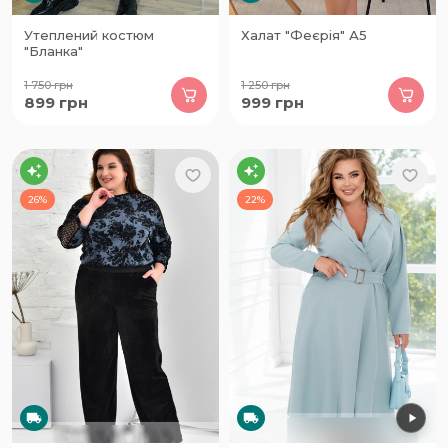
Утеплений костюм
Халат "Феєрія" А5
"Бланка"
1 750
грн
1 250
грн
899
грн
999
грн
26%
22%