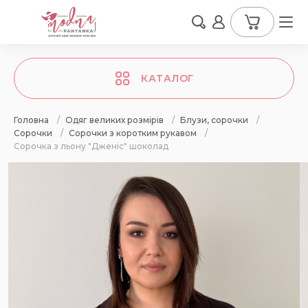
КАТАЛОГ
Головна
/
Одяг великих розмірів
/
Блузи, сорочки
/
Сорочки
/
Сорочки з коротким рукавом
/
Сорочка з льону "Дженіс" шоколад