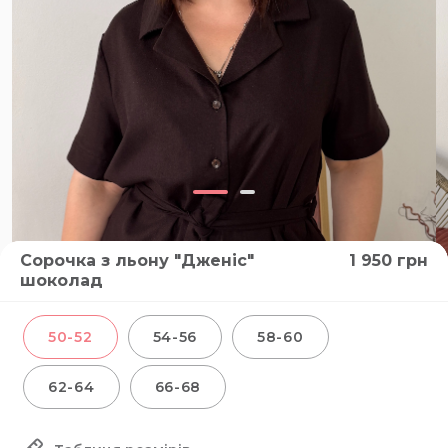
Сорочка з льону "Дженіс"
1 950
грн
шоколад
50-52
54-56
58-60
62-64
66-68