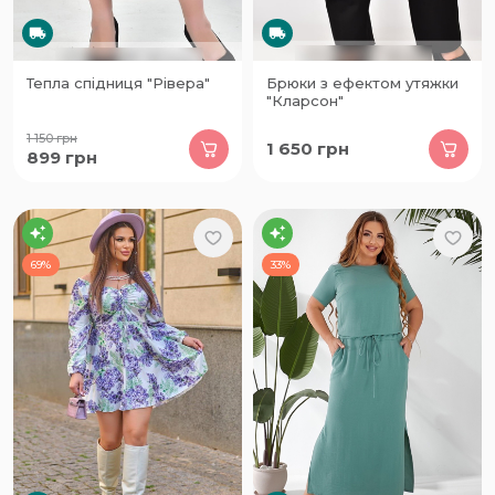
Тепла спідниця "Рівера"
Брюки з ефектом утяжки
"Кларсон"
1 150
грн
1 650
грн
899
грн
69%
33%