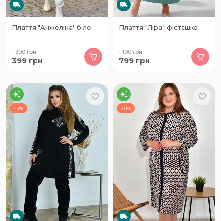
Плаття "Анжеліна" біле
Плаття "Ліра" фісташка
1 300
грн
1 190
грн
399
грн
799
грн
49%
20%