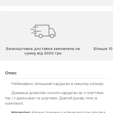
Безкоштовна доставка замовлень на
Більше 10
сумму від 5000 грн
Опис
Неймовірно затишний кардиган в ніжному кольорі.
Довжина дозволяє носити кардиган як з платтями,
так і з джинсами та шортами. Довгий рукав, пояс в
комплекті.
Матеріал:
в’язана тканина з м’яким ворсом альпака.