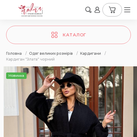
КАТАЛОГ
Головна
/
Одяг великих розмірів
/
Кардигани
/
Кардиган "Злата" чорний
Новинка