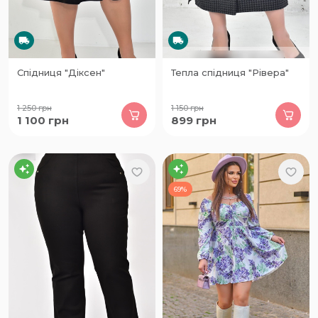
Спідниця "Діксен"
Тепла спідниця "Рівера"
1 250
грн
1 150
грн
1 100
грн
899
грн
69%