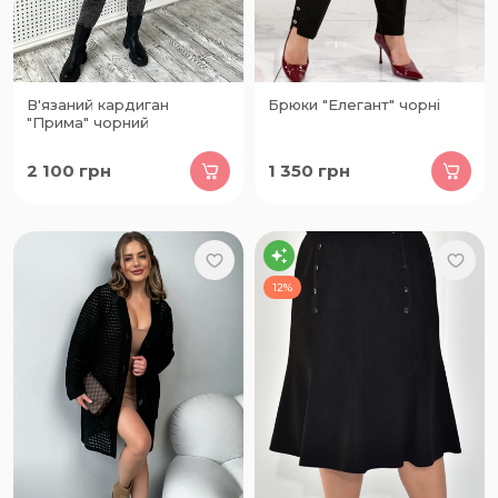
В'язаний кардиган
Брюки "Елегант" чорні
"Прима" чорний
2 100
грн
1 350
грн
12%