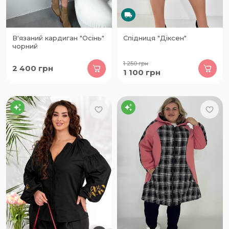
В'язаний кардиган "Осінь"
Спідниця "Діксен"
чорний
1 250
грн
2 400
грн
1 100
грн