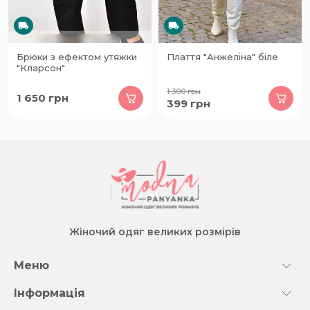
Брюки з ефектом утяжки
Плаття "Анжеліна" біле
"Кларсон"
1 300
грн
1 650
грн
399
грн
Жіночий одяг великих розмірів
Меню
Інформація