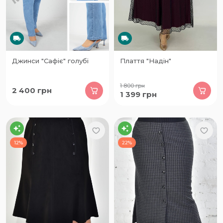
Джинси "Сафіє" голубі
Плаття "Надін"
1 800
грн
2 400
грн
1 399
грн
12%
22%