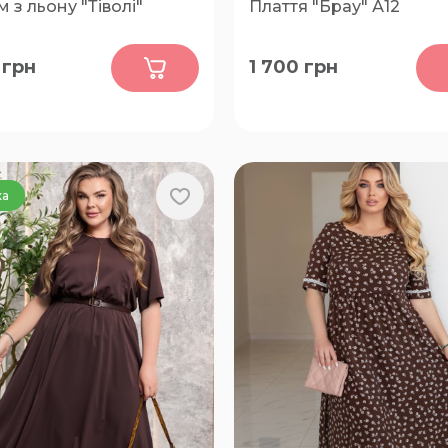
 з льону "Тіволі"
Плаття "Брау" А12
0
0
грн
1 700
грн
52, 54, 56, 58, 60
50-52, 54-56, 58-60
ка