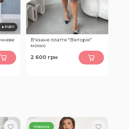
ричневе
В'язане плаття "Вікторія"
мокко
0
2 600
грн
2XL, 3XL, 4XL, 5XL, 6XL, 7XL
Новинка