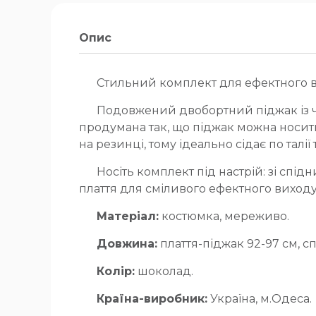
Опис
Стильний комплект для ефектного в
Подовжений двобортний піджак із ч
продумана так, що піджак можна носит
на резинці, тому ідеально сідає по талі
Носіть комплект під настрій: зі спі
плаття для сміливого ефектного виходу
Матеріал:
костюмка, мереживо.
Довжина:
плаття-піджак 92-97 см, сп
Колір:
шоколад.
Країна-виробник:
Україна, м.Одеса.