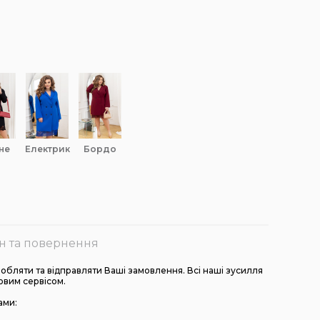
не
електрик
бордо
н та повернення
бляти та відправляти Ваші замовлення. Всі наші зусилля
овим сервісом.
ами: