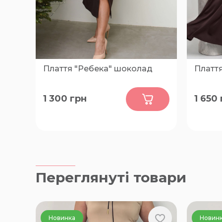
Плаття "Ребека" шоколад
Платт
0
1 300
грн
1 650
52-54, 56-58, 60-62
46-48, 5
66-68
Переглянуті товари
Новинка
Новин