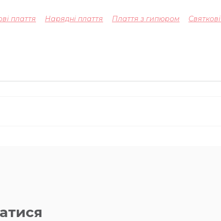
ові плаття
Нарядні плаття
Плаття з гипюром
Святкові
атися