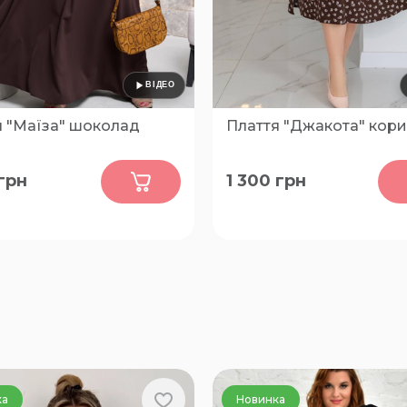
я "Маїза" шоколад
Плаття "Джакота" ко
0
0
грн
1 300
грн
0-52, 54-56, 58-60, 62-64,
50-52, 54-56, 58-60, 62-64
ка
Новинка