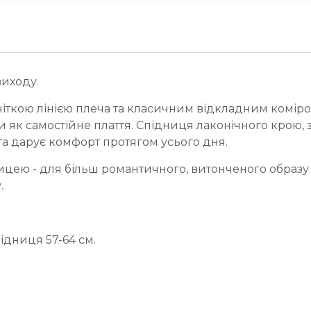
иходу.
іткою лінією плеча та класичним відкладним коміро
и як самостійне плаття. Спідниця лаконічного крою,
ї та дарує комфорт протягом усього дня.
дницею - для більш романтичного, витонченого образу 
.
ідниця 57-64 см.