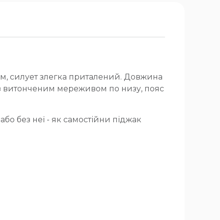
м, силует злегка приталений. Довжина
 з витонченим мереживом по низу, пояс
або без неї - як самостійни піджак