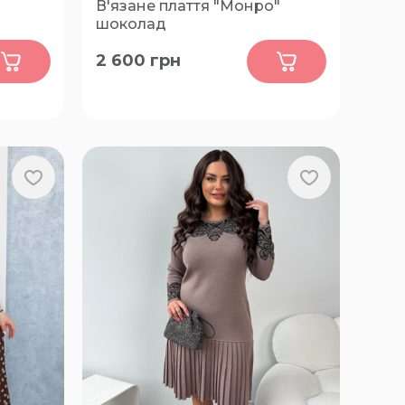
В'язане плаття "Монро"
шоколад
0
2 600
грн
3XL, 4XL, 5XL, 6XL, 7XL