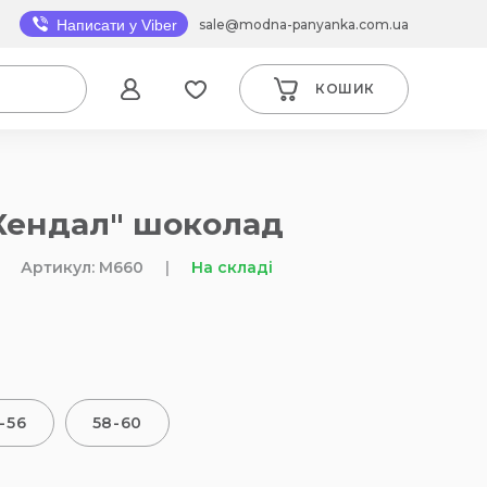
sale@modna-panyanka.com.ua
Написати у Viber
КОШИК
Кендал" шоколад
Артикул: M660
|
На складі
-56
58-60