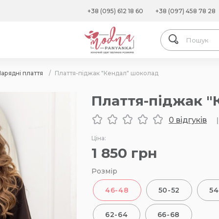
+38 (095) 612 18 60
+38 (097) 458 78 28
арядні плаття
/
Плаття-піджак "Кендал" шоколад
Плаття-піджак "
0 відгуків
|
Ціна:
1 850
грн
Розмір
46-48
50-52
54
62-64
66-68