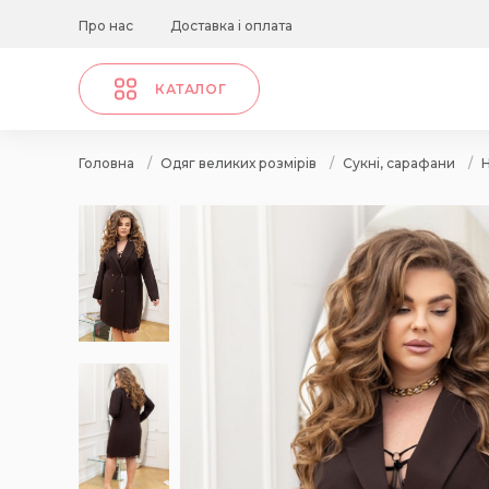
Про нас
Доставка і оплата
КАТАЛОГ
Головна
/
Одяг великих розмірів
/
Сукні, сарафани
/
Н