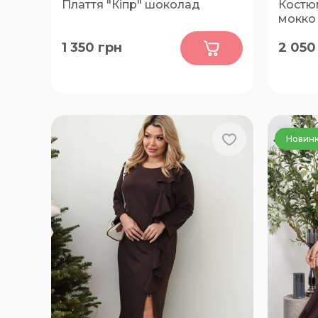
Плаття "Кіпр" шоколад
Костюм
мокко
0
1 350
грн
2 050
50-52, 54-56, 58-60
48, 50, 
Новин