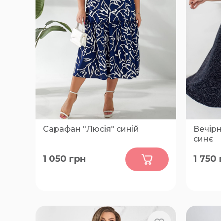
Сарафан "Люсія" синій
Вечірн
синє
0
1 050
грн
1 750
50-52, 54-56, 58-60
46-48, 5
66-68