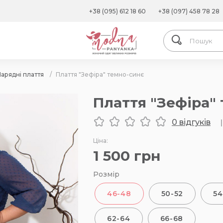
+38 (095) 612 18 60
+38 (097) 458 78 28
арядні плаття
/
Плаття "Зефіра" темно-синє
Плаття "Зефіра"
0 відгуків
|
Ціна:
1 500
грн
Розмір
46-48
50-52
54
62-64
66-68