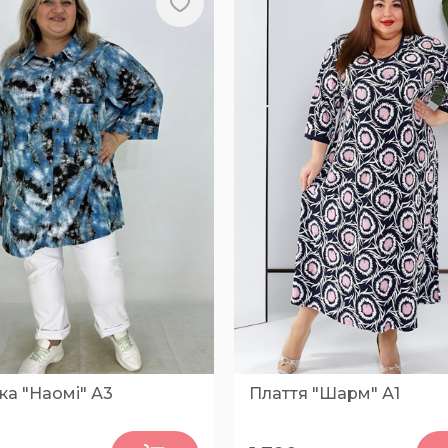
ка "Наомі" А3
Плаття "Шарм" А1
0
0