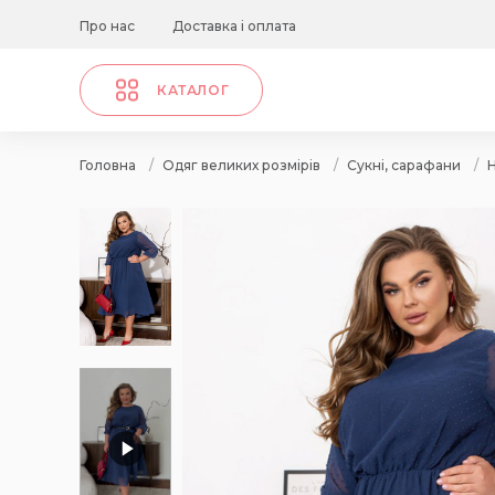
Про нас
Доставка і оплата
КАТАЛОГ
Головна
/
Одяг великих розмірів
/
Сукні, сарафани
/
Н