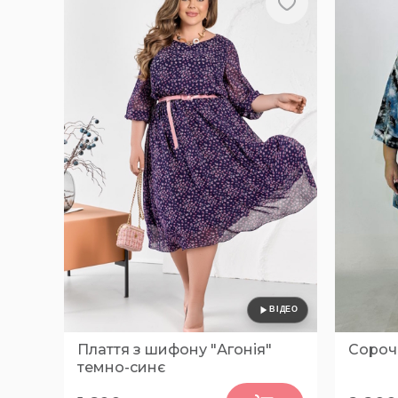
Плаття з шифону "Агонія"
Сороч
темно-синє
0