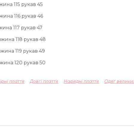
вжина 115 рукав 45
вжина 116 рукав 46
жина 117 рукав 47
вжина 118 рукав 48
вжина 119 рукав 49
овжина 120 рукав 50
ірні плаття
Довгі плаття
Нарядні плаття
Одяг великих