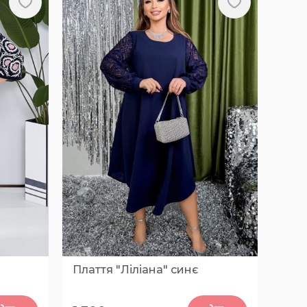
Плаття "Ліліана" синє
0