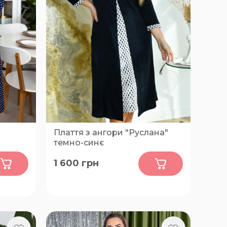
Плаття з ангори "Руслана"
темно-синє
0
1 600
грн
52, 54, 56, 58, 60, 62, 64, 66, 68, 70,
72, 74, 76, 78, 80, 82, 84, 86, 88, 90