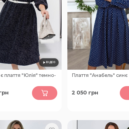
є плаття "Юлія" темно-
Плаття "Анабель" синє
0
0
грн
2 050
грн
0-52, 54-56, 58-60, 62-64,
50-52, 54-56, 46-48