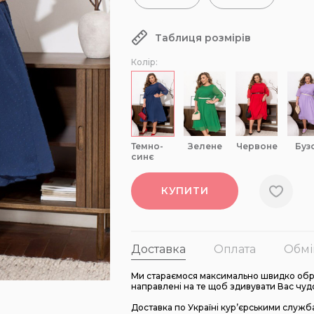
Таблиця розмірів
Колір:
темно-
зелене
червоне
буз
синє
КУПИТИ
Доставка
Оплата
Обмі
Ми стараємося максимально швидко обро
направлені на те щоб здивувати Вас чуд
Доставка по Україні кур’єрськими служб