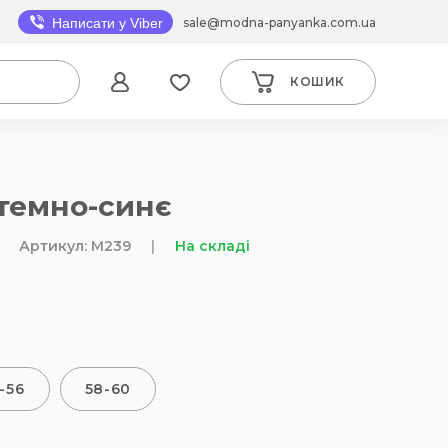
sale@modna-panyanka.com.ua
Написати у Viber
КОШИК
 темно-синє
Артикул: M239
|
На складі
-56
58-60