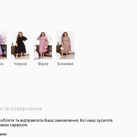
ок
чорне
фрез
бежеве
н та повернення
бляти та відправляти Ваші замовлення. Всі наші зусилля
овим сервісом.
ами: