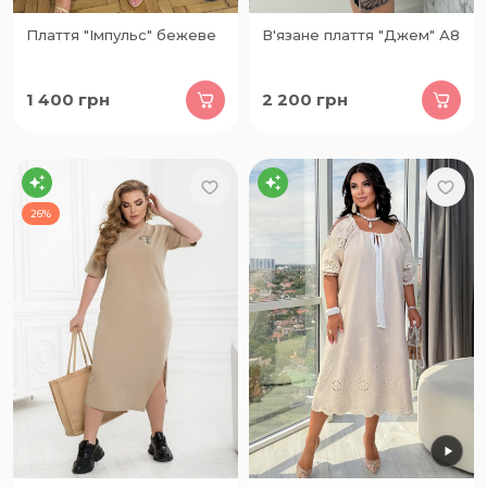
Плаття "Імпульс" бежеве
В'язане плаття "Джем" А8
1 400
грн
2 200
грн
26%