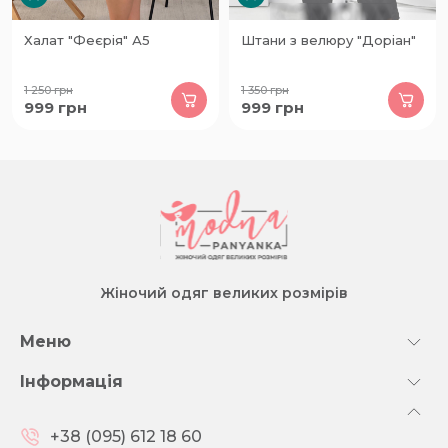
Халат "Феєрія" А5
Штани з велюру "Доріан"
1 250
грн
1 350
грн
999
грн
999
грн
Жіночий одяг великих розмірів
Меню
Інформація
+38 (095) 612 18 60