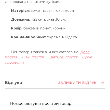
декорована нашитими кулісами.
Матеріал:
армані шовк люкс якості.
Довжина:
125 см, рукав 30 см.
Колір
: бежевий принт, чорний.
Країна-виробник:
Україна, м.Одеса.
Цей товар є також в інших категоріях:
Довгі
плаття
Літні плаття
Святкові плаття
Сукні,
сарафани
Відгуки
ЗАЛИШИТИ ВІДГУК
Немає відгуків про цей товар.