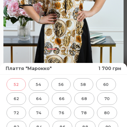
Плаття "Марокко"
1 700
грн
ВІДЕО
52
54
56
58
60
62
64
66
68
70
72
74
76
78
80