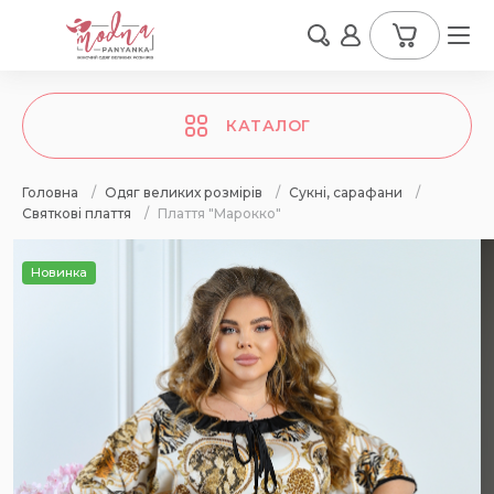
КАТАЛОГ
Головна
/
Одяг великих розмірів
/
Сукні, сарафани
/
Святкові плаття
/
Плаття "Марокко"
Новинка