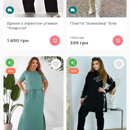
Брюки з ефектом утяжки
Плаття "Анжеліна" біле
"Кларсон"
1 300
грн
1 650
грн
399
грн
33%
49%