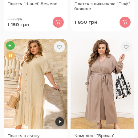
Плаття "Шансі" бежеве
Плаття з вишивкою "Піаф"
бежеве
1 550
грн
1 850
грн
1 150
грн
Плаття з льону
Комплект "Бріліан"