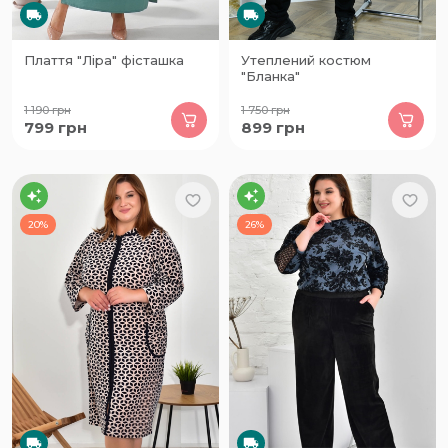
Плаття "Ліра" фісташка
Утеплений костюм
"Бланка"
1 190
грн
1 750
грн
799
грн
899
грн
20%
26%