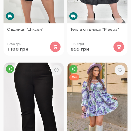
Спідниця "Діксен"
Тепла спідниця "Рівера"
1 250
грн
1 150
грн
1 100
грн
899
грн
69%