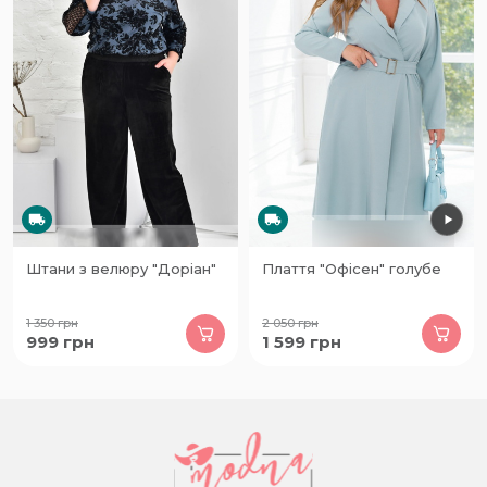
Штани з велюру "Доріан"
Плаття "Офісен" голубе
1 350
грн
2 050
грн
999
грн
1 599
грн