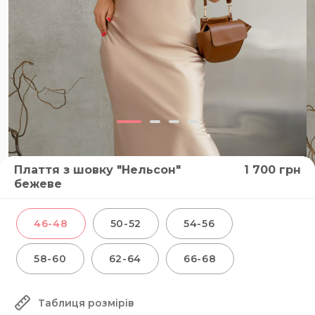
Плаття з шовку "Нельсон"
1 700
грн
бежеве
46-48
50-52
54-56
58-60
62-64
66-68
Таблиця розмірів