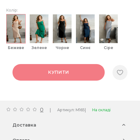
Колір:
бежеве
зелене
чорне
синє
сіре
КУПИТИ
0
|
|
Артикул: M165
На складі
Доставка