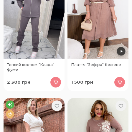
Теплий костюм "Клара"
Плаття "Зефіра" бежеве
фуме
2 300
грн
1 500
грн