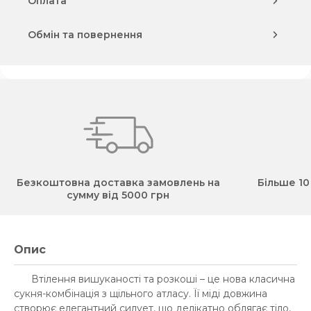
Оплата
Обмін та повернення
Безкоштовна доставка замовлень на
Більше 10
сумму від 5000 грн
Опис
Втілення вишуканості та розкоші – це нова класична
сукня-комбінація з щільного атласу. Її міді довжина
створює елегантний силует, що делікатно облягає тіло,