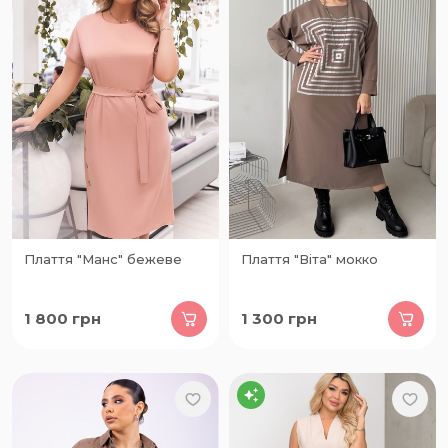
Плаття "Манс" бежеве
Плаття "Віта" мокко
1 800
грн
1 300
грн