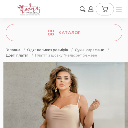
КАТАЛОГ
Головна
/
Одяг великих розмірів
/
Сукні, сарафани
/
Довгі плаття
/
Плаття з шовку "Нельсон" бежеве