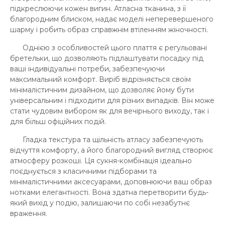
підкреслюючи кожен вигин. Атласна тканина, з її
благородним блиском, надає моделі неперевершеного
шарму і робить образ справжнім втіленням жіночності.
Однією з особливостей цього плаття є регульовані
бретельки, що дозволяють підлаштувати посадку під
ваші індивідуальні потреби, забезпечуючи
максимальний комфорт. Виріб відрізняється своїм
мінімалістичним дизайном, що дозволяє йому бути
універсальним і підходити для різних випадків. Він може
стати чудовим вибором як для вечірнього виходу, так і
для більш офіційних подій.
Гладка текстура та щільність атласу забезпечують
відчуття комфорту, а його благородний вигляд створює
атмосферу розкоші. Ця сукня-комбінація ідеально
поєднується з класичними підборами та
мінімалістичними аксесуарами, доповнюючи ваш образ
нотками елегантності. Вона здатна перетворити будь-
який вихід у подію, залишаючи по собі незабутнє
враження.