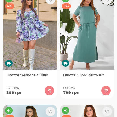
69%
33%
Плаття "Анжеліна" біле
Плаття "Ліра" фісташка
1 300
грн
1 190
грн
399
грн
799
грн