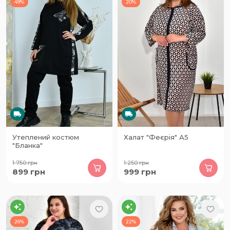
49%
20%
Утеплений костюм
Халат "Феєрія" А5
"Бланка"
1 750
грн
1 250
грн
899
грн
999
грн
26%
22%