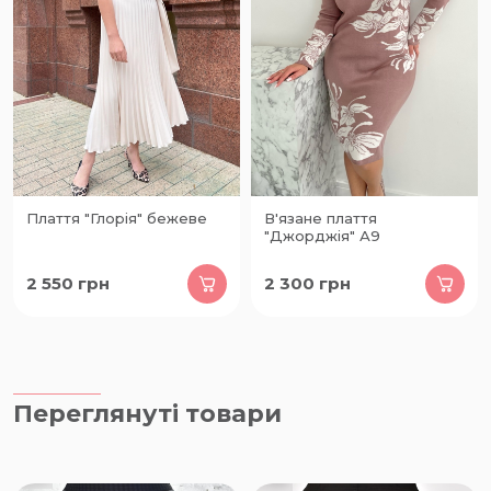
Плаття "Глорія" бежеве
В'язане плаття
"Джорджія" А9
2 550
грн
2 300
грн
Переглянуті товари