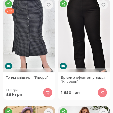
22%
Тепла спідниця "Рівера"
Брюки з ефектом утяжки
"Кларсон"
1 150
грн
1 650
грн
899
грн