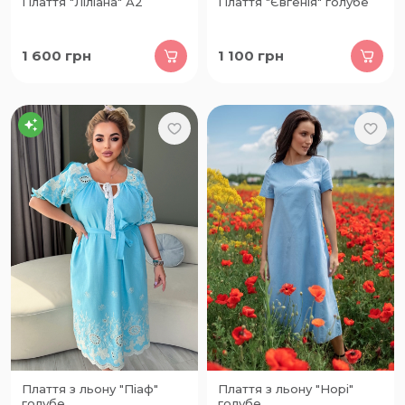
Плаття "Ліліана" А2
Плаття "Євгенія" голубе
1 600
грн
1 100
грн
Плаття з льону "Піаф"
Плаття з льону "Норі"
голубе
голубе