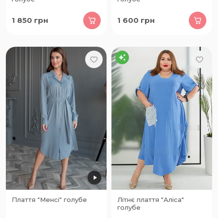
1 850
грн
1 600
грн
Плаття "Менсі" голубе
Літнє плаття "Аліса"
голубе