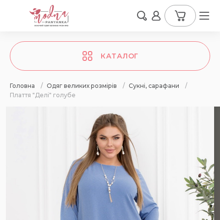
КАТАЛОГ
Головна
/
Одяг великих розмірів
/
Сукні, сарафани
/
Плаття "Делі" голубе