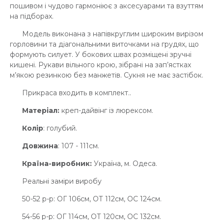
пошивом і чудово гармоніює з аксесуарами та взуттям
на підборах.
Модель виконана з напівкруглим широким вирізом
горловини та діагональними виточками на грудях, що
формують силует. У бокових швах розміщені зручні
кишені. Рукави вільного крою, зібрані на зап’ястках
м’якою резинкою без манжетів. Сукня не має застібок.
Прикраса входить в комплект..
Матеріал:
креп-дайвінг із люрексом.
Колір
: голубий.
Довжина
: 107 - 111см.
Країна-виробник:
Україна, м. Одеса.
Реальні заміри виробу
50-52 р-р: ОГ 106см, ОТ 112см, OC 124см.
54-56 р-р: ОГ 114см, ОТ 120см, OC 132см.