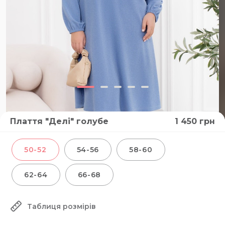
Плаття "Делі" голубе
1 450
грн
ВІДЕО
50-52
54-56
58-60
62-64
66-68
Таблиця розмірів