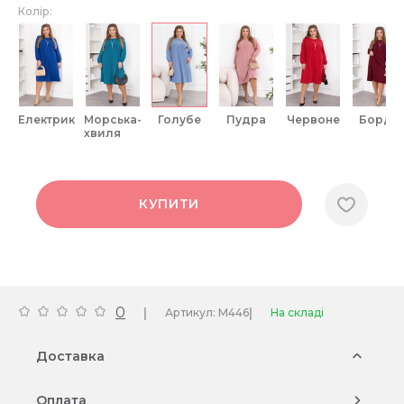
Колір:
електрик
морська-
голубе
пудра
червоне
бордо
хвиля
КУПИТИ
0
|
|
Артикул: M446
На складі
Доставка
Оплата