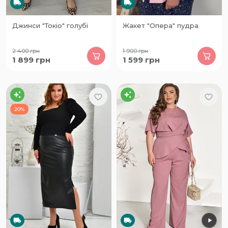
Джинси "Токіо" голубі
Жакет "Опера" пудра
2 400
грн
1 900
грн
1 899
грн
1 599
грн
20%