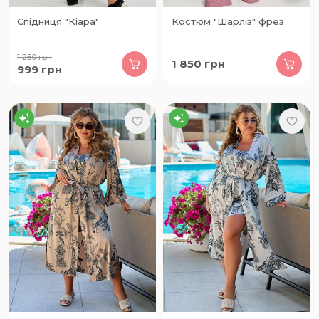
Спідниця "Кіара"
Костюм "Шарліз" фрез
1 250
грн
1 850
грн
999
грн