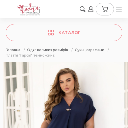
КАТАЛОГ
Головна
/
Одяг великих розмірів
/
Сукні, сарафани
/
Плаття "Гарсія" темно-синє