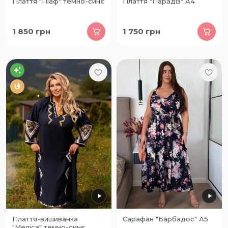
Плаття "Піаф" темно-синє
Плаття "Парадіз" А4
1 850
грн
1 750
грн
Плаття-вишиванка
Сарафан "Барбадос" А5
"Меліса" темно-синє