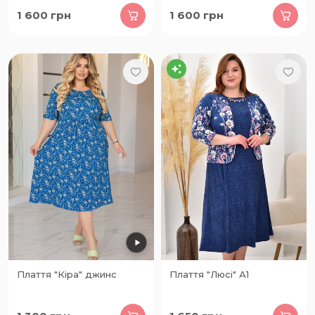
1 600
грн
1 600
грн
Плаття "Кіра" джинс
Плаття "Люсі" А1