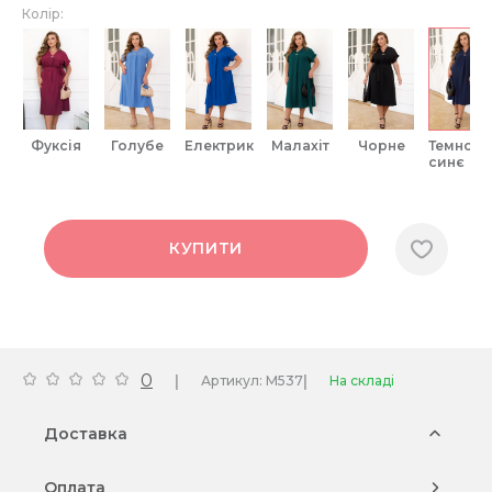
Колір:
фуксія
голубе
електрик
малахіт
чорне
темно-
синє
КУПИТИ
0
|
|
Артикул: M537
На складі
Доставка
Оплата