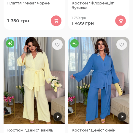
Плаття "Муза" чорне
Костюм "Флоренція"
бутилка
1 750
грн
1 750
грн
1 499
грн
Костюм "Деніс" ваніль
Костюм "Деніс" синій