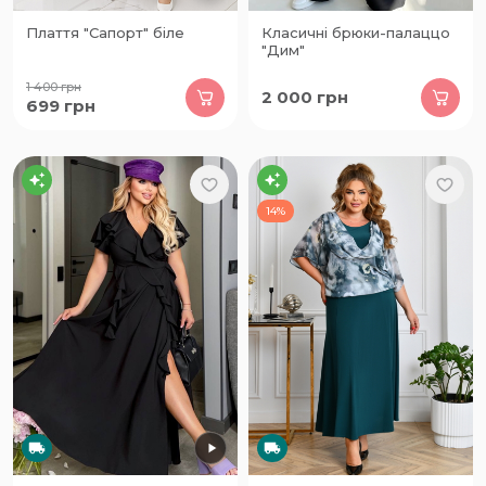
Плаття "Сапорт" біле
Класичні брюки-палаццо
"Дим"
1 400
грн
2 000
грн
699
грн
14%