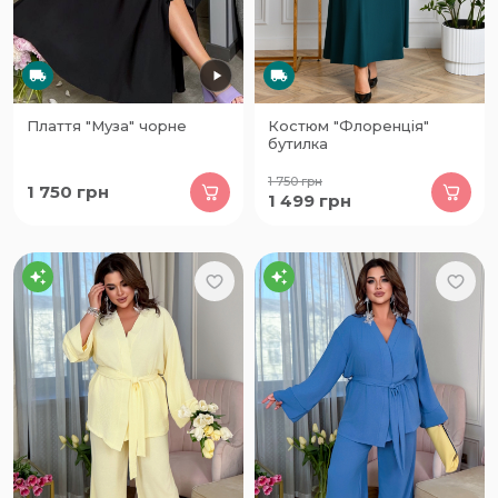
Плаття "Муза" чорне
Костюм "Флоренція"
бутилка
1 750
грн
1 750
грн
1 499
грн