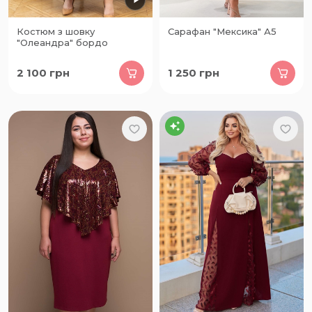
Костюм з шовку
Сарафан "Мексика" А5
"Олеандра" бордо
2 100
грн
1 250
грн