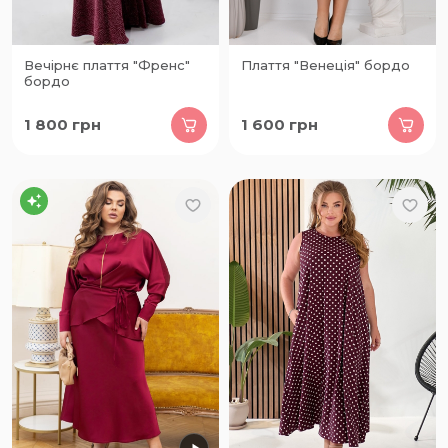
Вечірнє плаття "Френс"
Плаття "Венеція" бордо
бордо
1 800
грн
1 600
грн