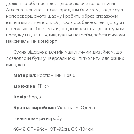
делікатно облягає тіло, підкреслюючи кожен вигин.
Атласна тканина, з її благородним блиском, надає сукні
неперевершеного шарму і робить образ справжнім
втіленням жіночності. Однією з особливостей цієї сукні
є регульовані бретельки, що дозволяють підлаштувати
посадку під ваші індивідуальні потреби, забезпечуючи
максимальний комфорт.
Сукня відрізняється мінімалістичним дизайном, що
дозволяє їй бути універсальною і підходити для різних
випадків.
Матеріал:
костюмний шовк.
Довжина:
111 см.
Колір:
бордо.
Країна-виробник:
Україна, м. Одеса.
Реальні заміри виробу
46-48 ОГ - 94см, ОТ -92см, OC -104см.