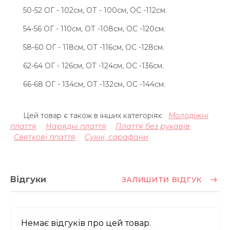
50-52 ОГ - 102см, ОТ - 100см, OC -112см.
54-56 ОГ - 110см, ОТ -108см, OC -120см.
58-60 ОГ - 118см, ОТ -116см, OC -128см.
62-64 ОГ - 126см, ОТ -124см, OC -136см.
66-68 ОГ - 134см, ОТ -132см, OC -144см.
Цей товар є також в інших категоріях:
Молодіжні
плаття
Нарядні плаття
Плаття без рукавів
Святкові плаття
Сукні, сарафани
Відгуки
ЗАЛИШИТИ ВІДГУК
Немає відгуків про цей товар.