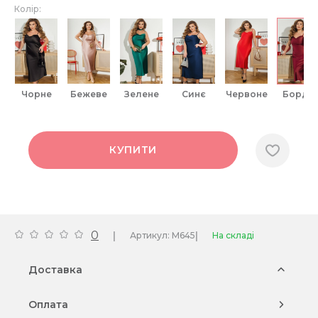
Колір:
чорне
бежеве
зелене
синє
червоне
бордо
КУПИТИ
0
|
|
Артикул: M645
На складі
Доставка
Оплата