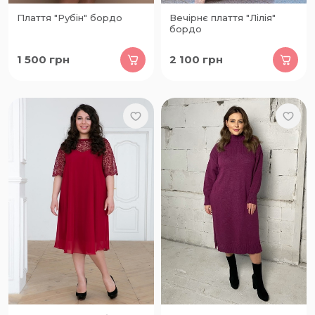
Плаття "Рубін" бордо
Вечірнє плаття "Лілія"
бордо
1 500
грн
2 100
грн