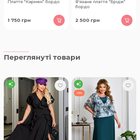
Плаття "Кармен" бордо
В'язане плаття "Брідж"
бордо
1 750
грн
2 500
грн
Переглянуті товари
14%