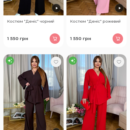
Костюм "Деніс" чорний
Костюм "Деніс" рожевий
1 550
грн
1 550
грн